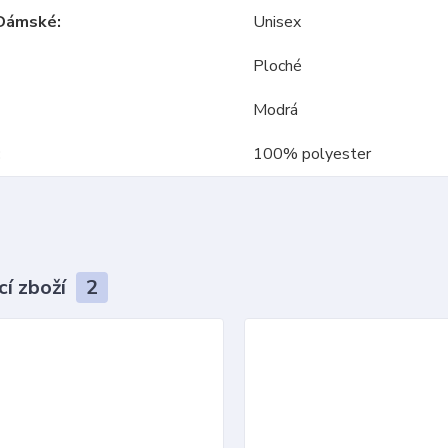
Dámské
Unisex
Ploché
Modrá
100% polyester
cí zboží
2