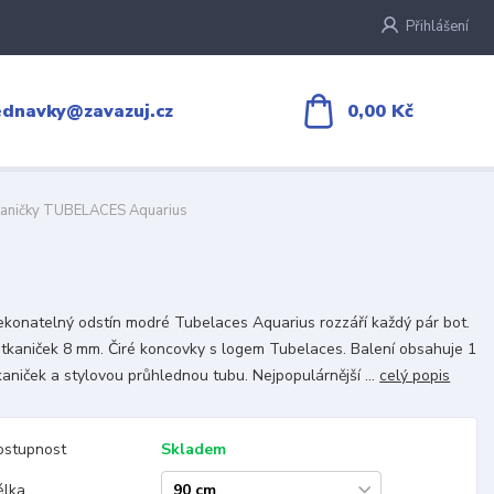
Přihlášení
0,00 Kč
ednavky@zavazuj.cz
aničky TUBELACES Aquarius
konatelný odstín modré Tubelaces Aquarius rozzáří každý pár bot.
 tkaniček 8 mm. Čiré koncovky s logem Tubelaces. Balení obsahuje 1
kaniček a stylovou průhlednou tubu. Nejpopulárnější ...
celý popis
ostupnost
Skladem
élka