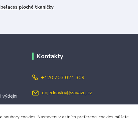
belaces ploché tkaničky
Kontakty
+420 703 024 309
objednavky@zavazuj.cz
i výdejní
áme soubory cookies. Nastavení vlastních preferencí cookies můžete