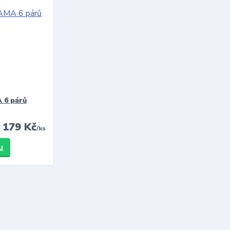
 6 párů
179 Kč
/
ks
u