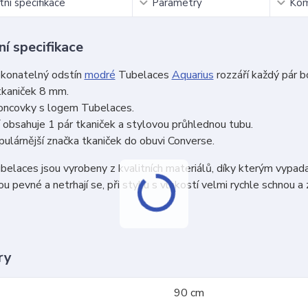
ní specifikace
Parametry
Kom
í specifikace
konatelný odstín
modré
Tubelaces
Aquarius
rozzáří každý pár b
tkaniček 8 mm.
koncovky s logem Tubelaces.
 obsahuje 1 pár tkaniček a stylovou průhlednou tubu.
ulárnější značka tkaniček do obuvi Converse.
belaces jsou vyrobeny z kvalitních materiálů, díky kterým vypada
u pevné a netrhají se, při styku s vlhkostí velmi rychle schnou a z
ry
90 cm