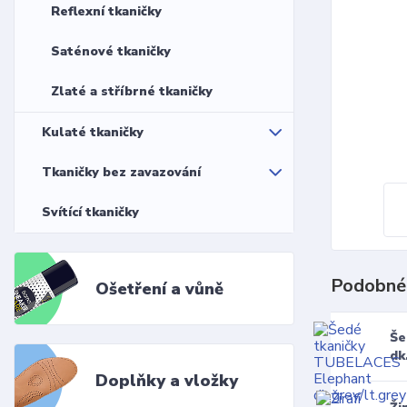
Reflexní tkaničky
Saténové tkaničky
Zlaté a stříbrné tkaničky
Kulaté tkaničky
Tkaničky bez zavazování
Svítící tkaničky
Podobné
Ošetření a vůně
Še
dk
Doplňky a vložky