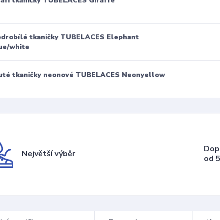
rafí tkaničky TUBELACES Giraffe
drobílé tkaničky TUBELACES Elephant
ue/white
uté tkaničky neonové TUBELACES Neonyellow
Dop
Největší výběr
od 5