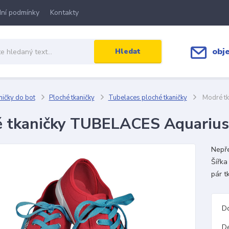
ní podmínky
Kontakty
obj
Hledat
ičky do bot
Ploché tkaničky
Tubelaces ploché tkaničky
Modré tk
 tkaničky TUBELACES Aquarius
Nepře
Šířka
pár t
D
D