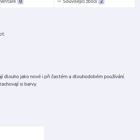
entáře
0
Související zboží
2
ot.
jí dlouho jako nové i při častém a dlouhodobém používání.
achovají si barvy.