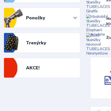
Ži
Ponožky
Mo
bl
Žl
Trenýrky
AKCE!