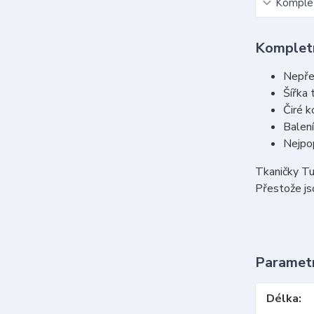
Komplet
Kompletn
Nepře
Šířka 
Čiré 
Balení
Nejpop
Tkaničky Tu
Přestože jso
Paramet
Délka