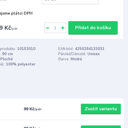
ejsme plátci DPH
9 Kč
Přidat do košíku
/
pár
 produktu:
10153010
EAN kód:
4250284133031
:
90 cm
Pánské/Dámské:
Unisex
Ploché
Barva:
Modrá
ál:
100% polyester
Zvolit variantu
99 Kč
/
pár