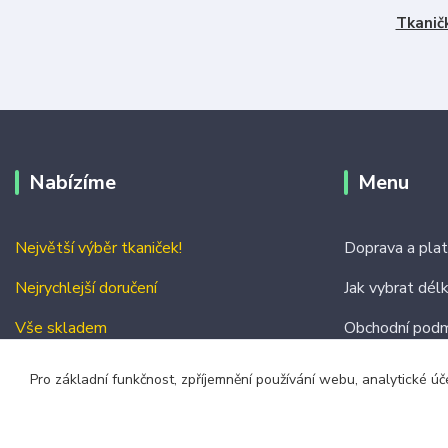
Tkanič
Nabízíme
Menu
Největší výběr tkaniček!
Doprava a pla
Nejrychlejší doručení
Jak vybrat dél
Vše skladem
Obchodní podm
Kontakty
Pro základní funkčnost, zpříjemnění používání webu, analytické úč