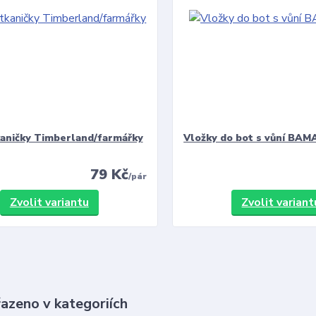
kaničky Timberland/farmářky
Vložky do bot s vůní BAMA
79 Kč
/
pár
Zvolit variantu
Zvolit variant
řazeno v kategoriích