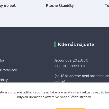
ky do bot
Ploché tkaničky
Tu
Kde nás najdete
tba
Jabloňová 2929/30
106 00 Praha 10
ku tkaniček
(na této adrese není prodejna an
ínky
místo)
ely a v případě udělení souhlasu také pro účely cílení reklamy využív
kdykoli upravit odkazem ve spodní části stránek.