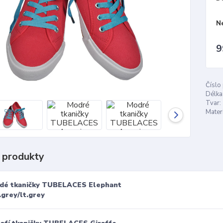
N
9
Číslo
Délka
Tvar:
Materi
 produkty
dé tkaničky TUBELACES Elephant
.grey/lt.grey