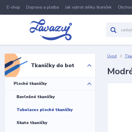
E-shop
Doprava a platba
Jak vybrat délku tkaniček
Obchod
Úvod
Tkan
Tkaničky do bot
Modré
Ploché tkaničky
Bavlněné tkaničky
Tubelaces ploché tkaničky
Skate tkaničky