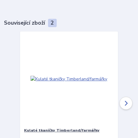
Související zboží
2
Kulaté tkaničky Timberland/farmářky
Vložky 