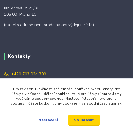
Jabloňová 2929/30
106 00 Praha 10
(na této adrese není prodejna ani výdejní místo)
Kontakty
+420 703 024 309
objednavky@zavazuj.cz
Pro základní funkčnost, zpříjemnění používání webu, analytické
účely a v případě udělení souhlasu také pro účely cílení reklamy
využíváme soubory cookies. Nastavení vlastních preferencí
cookies můžete kdykoli upravit odkazem ve spodní části stránek.
Souhlasím
Nastavení
© 2026 zavazuj.cz Všechna práva vyhrazena.