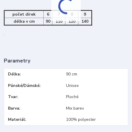
počet dírek
6
7
8
9
délka v cm
90
110
120
140
.
Parametry
Délka
90 cm
Pánské/Dámské
Unisex
Tvar
Ploché
Barva
Mix barev
Materiál
100% polyester