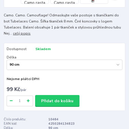
Camo. Camo. Camouflage! Odmaskujte vaše postoje s tkaničkami do
bot Tubelaces Camo. Šířka tkaniček 8 mm. Čiré koncovky s logem
Tubelaces. Balení obsahuje 1 pár tkaniček a stylovou průhlednou tubu
Nej...
celý popis
Dostupnost
Skladem
Délka
Nejsme plátci DPH
99 Kč
/
pár
Přidat do košíku
Číslo produktu:
10464
EAN kód:
4250284134823
Délka:
90 cm