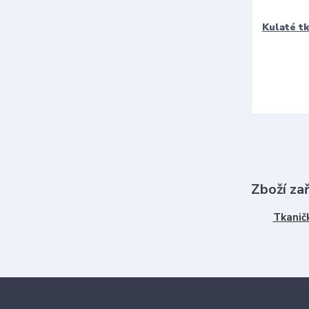
Kulaté t
Zboží za
Tkanič