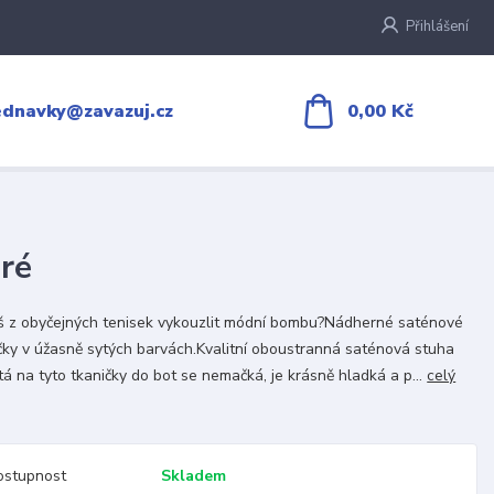
Přihlášení
0,00 Kč
ednavky@zavazuj.cz
ré
 z obyčejných tenisek vykouzlit módní bombu?Nádherné saténové
čky v úžasně sytých barvách.Kvalitní oboustranná saténová stuha
tá na tyto tkaničky do bot se nemačká, je krásně hladká a p...
celý
ostupnost
Skladem