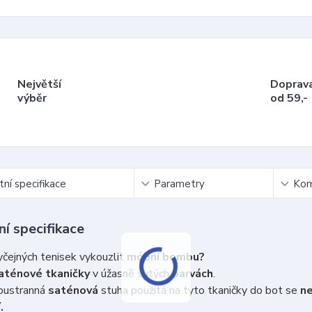
Největší
Doprav
výběr
od 59,-
ní specifikace
Parametry
Kom
í specifikace
čejných tenisek vykouzlit
módní bombu?
aténové tkaničky
v úžasně sytých
barvách
.
ustranná
saténová
stuha použitá na tyto tkaničky do bot se
n
.