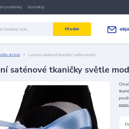
ní podmínky
Kontakty
obj
Hledat
ičky do bot
Luxusní saténové tkaničky světle modré
ní saténové tkaničky světle mod
Chceš
tkani
použi
popis
D