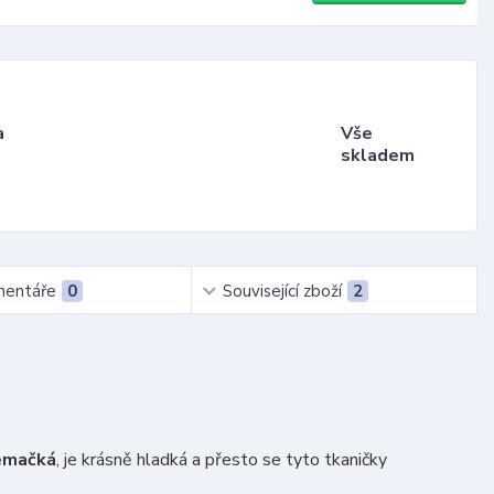
a
Vše
skladem
entáře
0
Související zboží
2
emačká
, je krásně hladká a přesto se tyto tkaničky