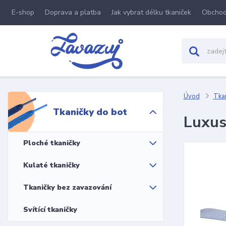
E-shop
Doprava a platba
Jak vybrat délku tkaniček
Obchod
Úvod
Tkan
Tkaničky do bot
Luxus
Ploché tkaničky
Kulaté tkaničky
Tkaničky bez zavazování
Svítící tkaničky