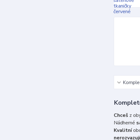
Komplet
Kompletn
Chceš
z oby
Nádherné
s
Kvalitní
obo
nerozvazují