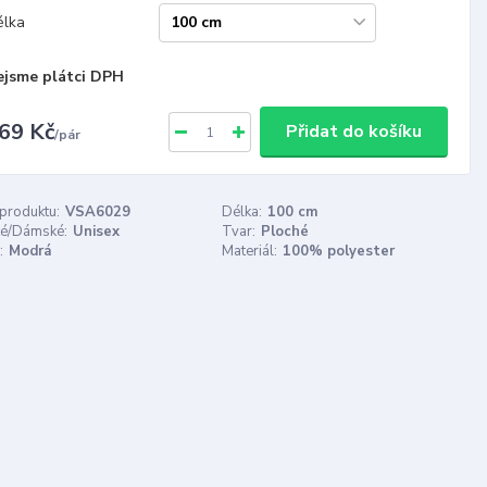
élka
ejsme plátci DPH
69 Kč
Přidat do košíku
/
pár
 produktu:
VSA6029
Délka:
100 cm
é/Dámské:
Unisex
Tvar:
Ploché
:
Modrá
Materiál:
100% polyester