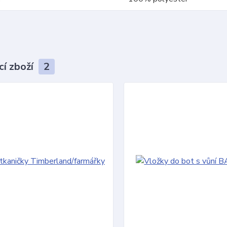
cí zboží
2