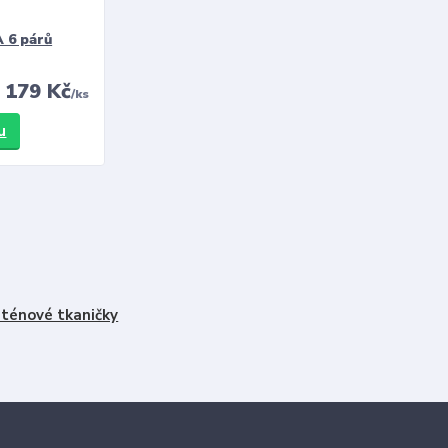
 6 párů
179 Kč
/
ks
u
ténové tkaničky