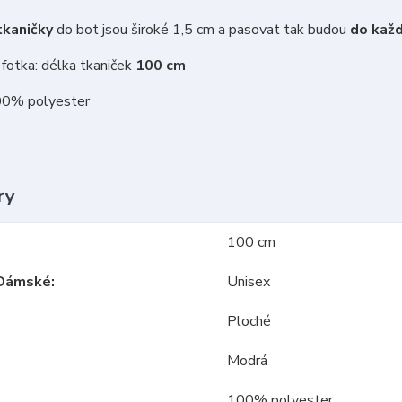
kaničky
do bot jsou široké 1,5 cm a pasovat tak budou
do každ
fotka: délka tkaniček
100 cm
00% polyester
ry
100 cm
Dámské
Unisex
Ploché
Modrá
100% polyester