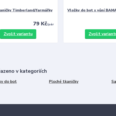
kaničky Timberland/farmářky
Vložky do bot s vůní BAMA
79 Kč
/
pár
Zvolit variantu
Zvolit variant
řazeno v kategoriích
ky do bot
Ploché tkaničky
Sa