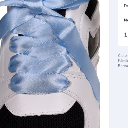
D
N
1
Číslo
Pánsk
Barva