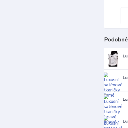
Podobné
Lu
Lu
Lu
Lu