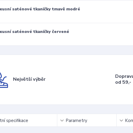
xusní saténové tkaničky tmavě modré
xusní saténové tkaničky červené
Doprav
Největší výběr
od 59,-
ní specifikace
Parametry
Kom