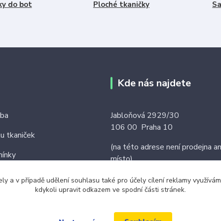
ky do bot
Ploché tkaničky
Sa
Kde nás najdete
tba
Jabloňová 2929/30
106 00 Praha 10
ku tkaniček
(na této adrese není prodejna an
ínky
místo)
ely a v případě udělení souhlasu také pro účely cílení reklamy využív
kdykoli upravit odkazem ve spodní části stránek.