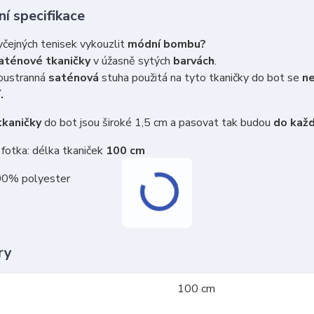
í specifikace
čejných tenisek vykouzlit
módní bombu?
aténové tkaničky
v úžasně sytých
barvách
.
ustranná
saténová
stuha použitá na tyto tkaničky do bot se
n
.
kaničky
do bot jsou široké 1,5 cm a pasovat tak budou
do každ
fotka: délka tkaniček
100 cm
00% polyester
ry
100 cm