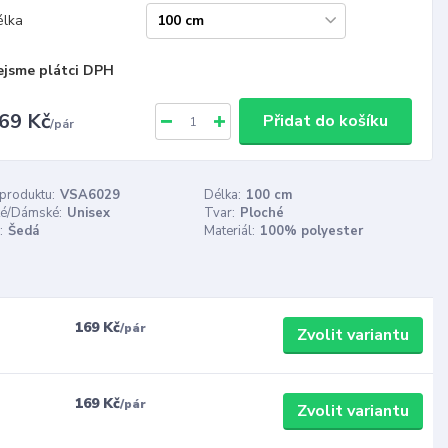
élka
ejsme plátci DPH
69 Kč
Přidat do košíku
/
pár
 produktu:
VSA6029
Délka:
100 cm
é/Dámské:
Unisex
Tvar:
Ploché
:
Šedá
Materiál:
100% polyester
169 Kč
/
pár
Zvolit variantu
169 Kč
/
pár
Zvolit variantu