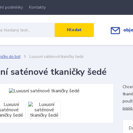
ní podmínky
Kontakty
obj
Hledat
ičky do bot
Luxusní saténové tkaničky šedé
ní saténové tkaničky šedé
Chceš
tkani
použi
popis
D