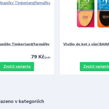
kaničky Timberland/farmářky
Vložky do bot s vůní BAMA
79 Kč
/
pár
Zvolit variantu
Zvolit variant
řazeno v kategoriích