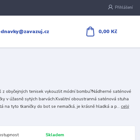
Přihlášení
0,00 Kč
ednavky@zavazuj.cz
 z obyčejných tenisek vykouzlit módní bombu?Nádherné saténové
čky v úžasně sytých barvách.Kvalitní oboustranná saténová stuha
tá na tyto tkaničky do bot se nemačká, je krásně hladká a p...
celý
ostupnost
Skladem