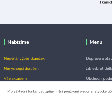
Tkanič
Nabízíme
Menu
Největší výběr tkaniček!
Doprava a pla
Nejrychlejší doručení
Jak vybrat dél
Vše skladem
Obchodní podm
Kontakty
Pro základní funkčnost, zpříjemnění používání webu, analytické úč