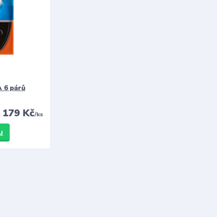
 6 párů
179 Kč
/
ks
u