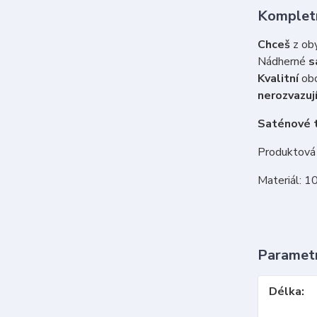
Kompletn
Chceš
z oby
Nádherné
s
Kvalitní
obo
nerozvazují
Saténové t
Produktová 
Materiál: 1
Paramet
Délka