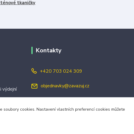
ténové tkaničky
Kontakty
+420 703 024 309
objednavky@zavazuj.cz
i výdejní
áme soubory cookies. Nastavení vlastních preferencí cookies můžete