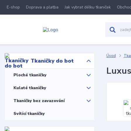
E-shop
Doprava a platba
Jak vybrat délku tkaniček
Obchod
Úvod
Tkan
Tkaničky do bot
Luxus
Ploché tkaničky
Kulaté tkaničky
Tkaničky bez zavazování
Svítící tkaničky