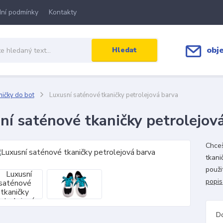
ní podmínky
Kontakty
obj
Hledat
ičky do bot
Luxusní saténové tkaničky petrolejová barva
ní saténové tkaničky petrolejov
Chceš
tkani
použi
popis
D