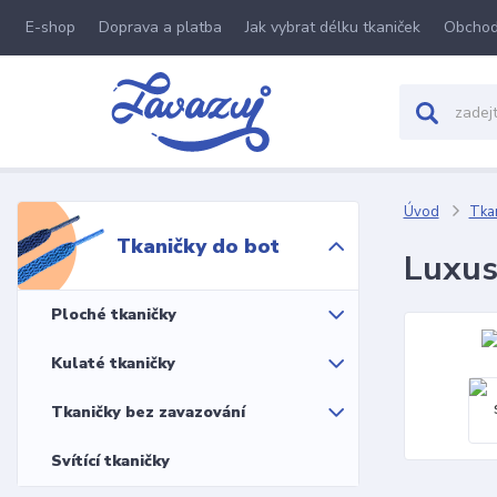
E-shop
Doprava a platba
Jak vybrat délku tkaniček
Obchod
Úvod
Tkan
Tkaničky do bot
Luxus
Ploché tkaničky
Kulaté tkaničky
Tkaničky bez zavazování
Svítící tkaničky