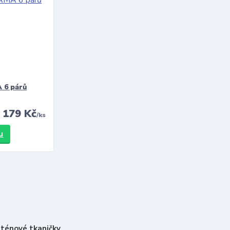
 6 párů
179 Kč
/
ks
u
ténové tkaničky