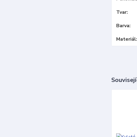
Tvar
Barva
Materiál
Souvisejí