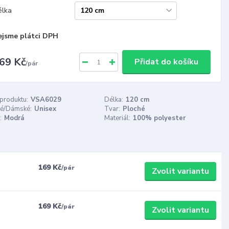
élka
ejsme plátci DPH
69 Kč
Přidat do košíku
/
pár
 produktu:
VSA6029
Délka:
120 cm
é/Dámské:
Unisex
Tvar:
Ploché
:
Modrá
Materiál:
100% polyester
169 Kč
/
pár
Zvolit variantu
169 Kč
/
pár
Zvolit variantu