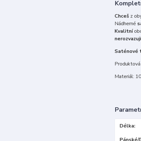
Kompletn
Chceš
z oby
Nádherné
s
Kvalitní
obo
nerozvazují
Saténové t
Produktová 
Materiál: 1
Paramet
Délka
Pánské/