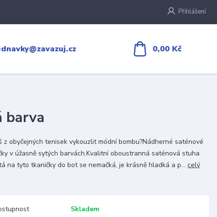
Přihlášení
0,00 Kč
ednavky@zavazuj.cz
á barva
 z obyčejných tenisek vykouzlit módní bombu?Nádherné saténové
čky v úžasně sytých barvách.Kvalitní oboustranná saténová stuha
tá na tyto tkaničky do bot se nemačká, je krásně hladká a p...
celý
ostupnost
Skladem