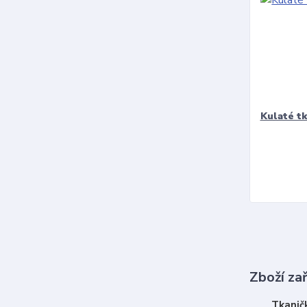
Kulaté t
Zboží za
Tkanič