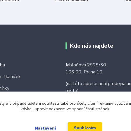
Kde nás najdete
tba
Jabloňová 2929/30
106 00 Praha 10
ku tkaniček
(na této adrese není prodejna an
ínky
místo)
ely a v případě udělení souhlasu také pro účely cílení reklamy využív
kdykoli upravit odkazem ve spodní části stránek.
Souhlasím
Nastavení