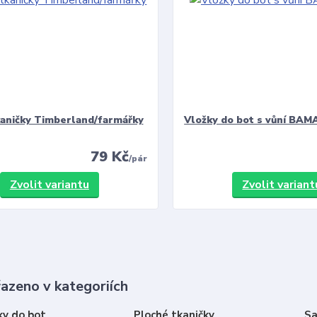
kaničky Timberland/farmářky
Vložky do bot s vůní BAMA
79 Kč
/
pár
Zvolit variantu
Zvolit variant
řazeno v kategoriích
ky do bot
Ploché tkaničky
Sa