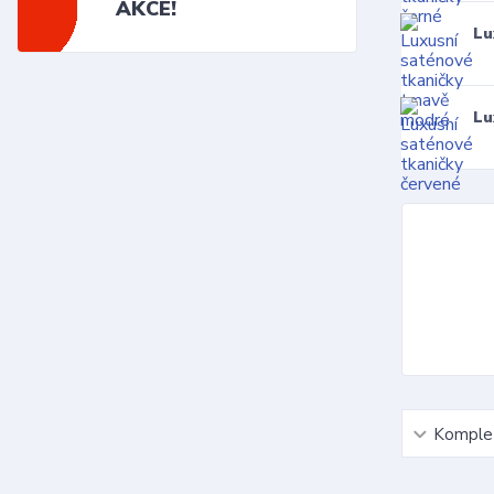
AKCE!
Lu
Lu
Komplet