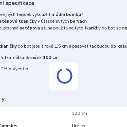
í specifikace
čejných tenisek vykouzlit
módní bombu?
aténové tkaničky
v úžasně sytých
barvách
.
ustranná
saténová
stuha použitá na tyto tkaničky do bot se
n
.
kaničky
do bot jsou široké 1,5 cm a pasovat tak budou
do každ
fotka: délka tkaniček
100 cm
00% polyester
ry
120 cm
Dámské
Unisex