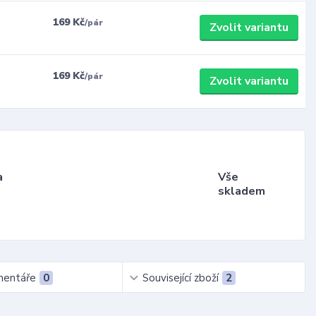
169 Kč
/
pár
Zvolit variantu
169 Kč
/
pár
Zvolit variantu
a
Vše
skladem
entáře
0
Související zboží
2