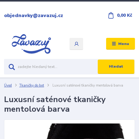
objednavky@zavazuj.cz
0,00 Kč
Menu
Hledat
Úvod
Tkaničky do bot
Luxusní saténové tkaničky mentolová barva
Luxusní saténové tkaničky
mentolová barva