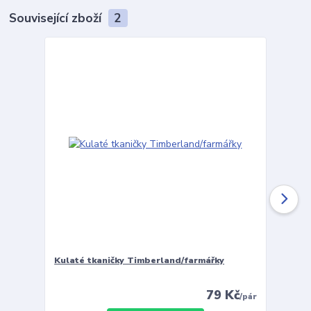
Související zboží
2
Kulaté tkaničky Timberland/farmářky
Vložky 
79 Kč
/
pár