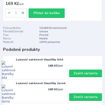
169 Kč
/
pár
Přidat do košíku
Číslo produktu:
VSA6029.mentolové
Pánské/Dámské:
Unisex
Tvar:
Ploché
Barva:
Modrá
Materiál:
100% polyester
Podobné produkty
Luxusní saténové tkaničky bílé
169 Kč
/
pár
Zvolit variantu
Luxusní saténové tkaničky černé
169 Kč
/
pár
Zvolit variantu