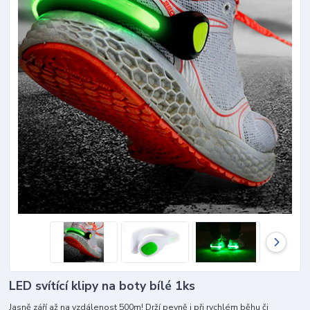
LED svítící klipy na boty bílé 1ks
Jasně září až na vzdálenost 500m! Drží pevně i při rychlém běhu či