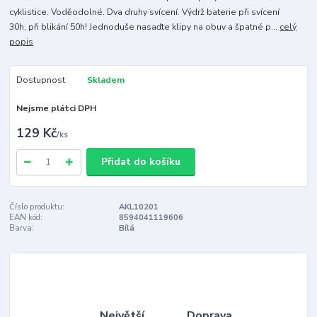
cyklistice. Voděodolné. Dva druhy svícení. Výdrž baterie při svícení
30h, při blikání 50h! Jednoduše nasaďte klipy na obuv a špatné p...
celý
popis
Dostupnost
Skladem
Nejsme plátci DPH
129 Kč
/
ks
Přidat do košíku
Číslo produktu:
AKL10201
EAN kód:
8594041119606
Barva:
Bílá
Největší
Doprava