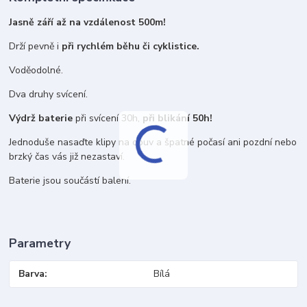
Jasně září až na vzdálenost 500m!
Drží pevně i
při rychlém běhu či cyklistice.
Voděodolné.
Dva druhy svícení.
Výdrž baterie
při svícení 30h,
při blikání 50h!
Jednoduše nasaďte klipy na obuv a špatné počasí ani pozdní nebo
brzký čas vás již nezastaví.
Baterie jsou součástí balení.
Parametry
Barva
Bílá