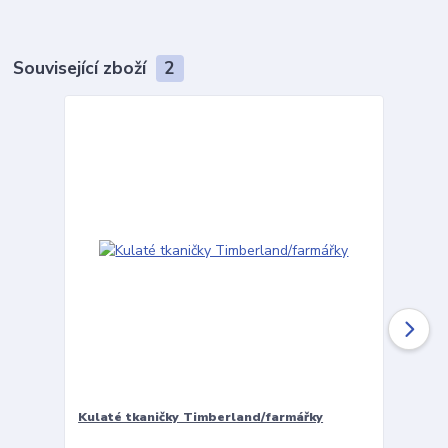
Související zboží
2
Kulaté tkaničky Timberland/farmářky
Vložky 