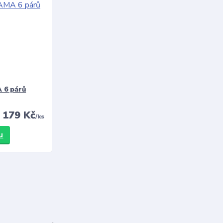
 6 párů
179 Kč
/
ks
u