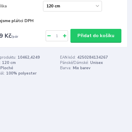
élka
ejsme plátci DPH
9 Kč
Přidat do košíku
/
pár
 produktu:
10462,4249
EAN kód:
4250284134267
:
120 cm
Pánské/Dámské:
Unisex
Ploché
Barva:
Mix barev
ál:
100% polyester