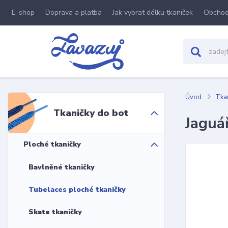
E-shop
Doprava a platba
Jak vybrat délku tkaniček
Obchod
Úvod
Tkan
Tkaničky do bot
Jaguá
Ploché tkaničky
Bavlněné tkaničky
Tubelaces ploché tkaničky
Skate tkaničky