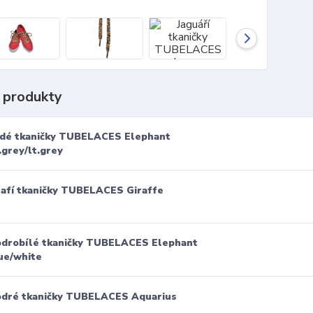
 produkty
dé tkaničky TUBELACES Elephant
.grey/lt.grey
rafí tkaničky TUBELACES Giraffe
drobílé tkaničky TUBELACES Elephant
ue/white
dré tkaničky TUBELACES Aquarius