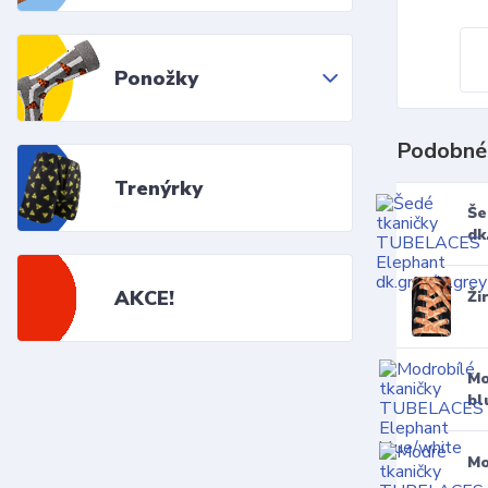
Ponožky
Podobné
Trenýrky
Še
dk
AKCE!
Ži
Mo
bl
Mo