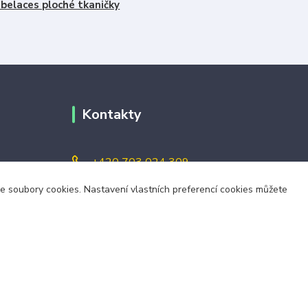
belaces ploché tkaničky
Kontakty
+420 703 024 309
áme soubory cookies. Nastavení vlastních preferencí cookies můžete
objednavky@zavazuj.cz
i výdejní