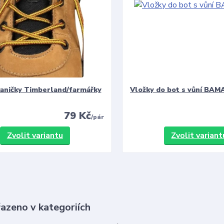
kaničky Timberland/farmářky
Vložky do bot s vůní BAMA
79 Kč
/
pár
Zvolit variantu
Zvolit variant
řazeno v kategoriích