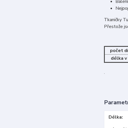
Balení
Nejpop
Tkaničky Tu
Přestože jso
počet d
délka v
.
Paramet
Délka