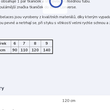
 obsahuje 1 pár tkaniček a stylovou průhlednou tubu.
ulárnější značka tkaniček do obuvi Converse.
belaces jsou vyrobeny z kvalitních materiálů, díky kterým vypada
u pevné a netrhají se, při styku s vlhkostí velmi rychle schnou a z
írek
6
7
8
9
 cm
90
110
120
140
ry
120 cm