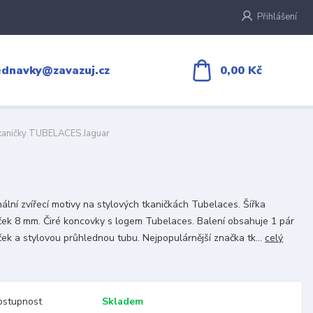
Přihlášení
0,00 Kč
ednavky@zavazuj.cz
tkaničky TUBELACES Jaguar
nální zvířecí motivy na stylových tkaničkách Tubelaces. Šířka
ček 8 mm. Čiré koncovky s logem Tubelaces. Balení obsahuje 1 pár
ček a stylovou průhlednou tubu. Nejpopulárnější značka tk...
celý
ostupnost
Skladem