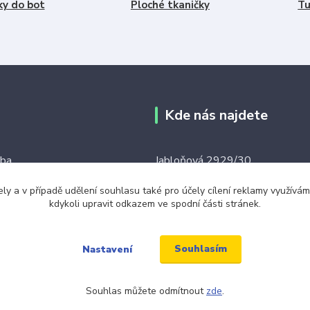
ky do bot
Ploché tkaničky
Tu
Kde nás najdete
tba
Jabloňová 2929/30
106 00 Praha 10
ku tkaniček
ely a v případě udělení souhlasu také pro účely cílení reklamy využív
kdykoli upravit odkazem ve spodní části stránek.
(na této adrese není prodejna an
ínky
místo)
Souhlasím
Nastavení
Souhlas můžete odmítnout
zde
.