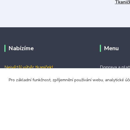
Tkanič
Nabízíme
Menu
Největší výběr tkaniček!
Doprava a pla
Nejrychlejší doručení
Jak vybrat dél
Pro základní funkčnost, zpříjemnění používání webu, analytické úč
Vše skladem
Obchodní podm
Kontakty