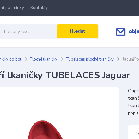
ní podmínky
Kontakty
obj
Hledat
ičky do bot
Ploché tkaničky
Tubelaces ploché tkaničky
Jaguáří 
ří tkaničky TUBELACES Jaguar
Origi
tkani
tkani
popis
D