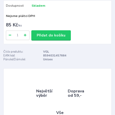
Dostupnost
Skladem
Nejsme plátci DPH
85 Kč
/
ks
Přidat do košíku
Číslo produktu:
VGL
EAN kód:
8594031457664
Pánské/Dámské:
Unisex
Největší
Doprava
výběr
od 59,-
Vše