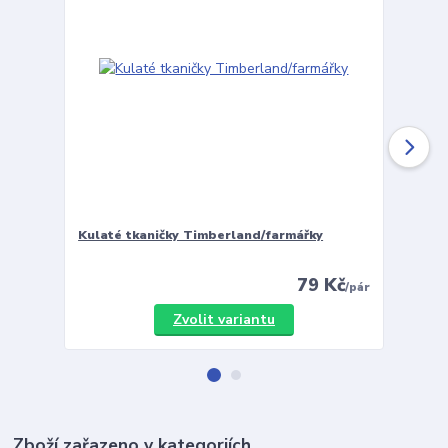
Kulaté tkaničky Timberland/farmářky
Vložky 
79 Kč
/
pár
Zvolit variantu
Zboží zařazeno v kategoriích