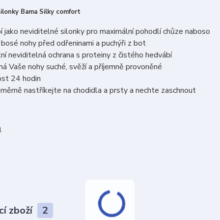
silonky Bama Silky comfort
 jako neviditelné silonky pro maximální pohodlí chůze naboso
 bosé nohy před odřeninami a puchýři z bot
ní neviditelná ochrana s proteiny z čistého hedvábí
á Vaše nohy suché, svěží a příjemně provoněné
ost 24 hodin
ěrně nastříkejte na chodidla a prsty a nechte zaschnout
l
cí zboží
2