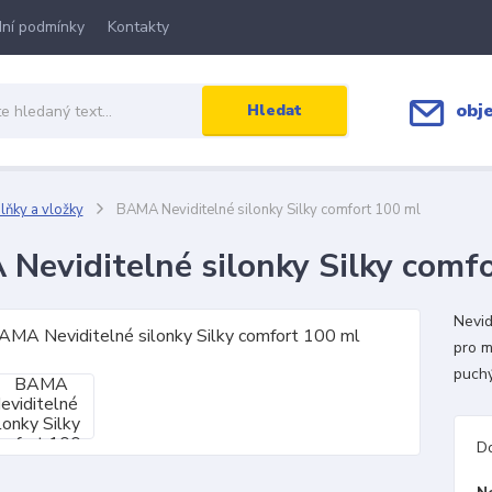
ní podmínky
Kontakty
obj
Hledat
ňky a vložky
BAMA Neviditelné silonky Silky comfort 100 ml
Neviditelné silonky Silky comf
Nevid
pro m
puchý
D