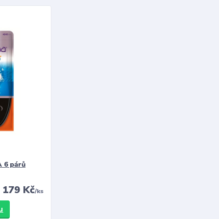
 6 párů
179 Kč
/
ks
u