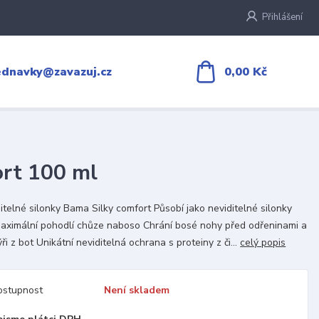
Přihlášení
0,00 Kč
ednavky@zavazuj.cz
ort 100 ml
itelné silonky Bama Silky comfort Působí jako neviditelné silonky
aximální pohodlí chůze naboso Chrání bosé nohy před odřeninami a
ři z bot Unikátní neviditelná ochrana s proteiny z či...
celý popis
ostupnost
Není skladem