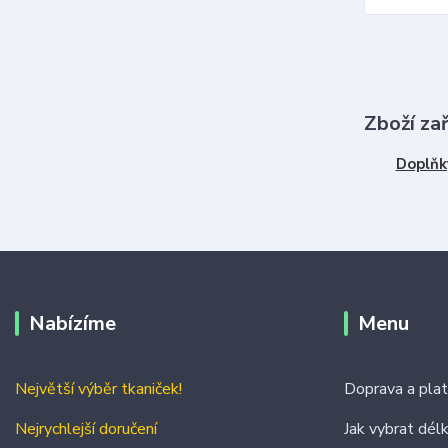
Zboží za
Doplňk
Nabízíme
Menu
Největší výběr tkaniček!
Doprava a pla
Nejrychlejší doručení
Jak vybrat dél