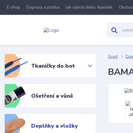
E-shop
Doprava a platba
Jak vybrat délku tkaniček
Obchod
Úvod
Dopl
Tkaničky do bot
BAMA 
Ošetření a vůně
Doplňky a vložky