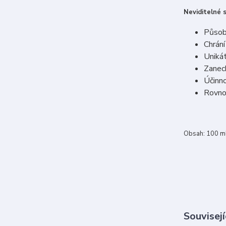
Neviditelné 
Působí
Chrání
Unikát
Zanech
Účinn
Rovnom
Obsah: 100 m
Souvisejí