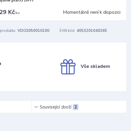
ejsme plátci DPH
29 Kč
Momentálně není k dispozici
/
ks
 produktu:
VDO3050010100
EAN kód:
4053201040265
a
Vše skladem
Související zboží
2