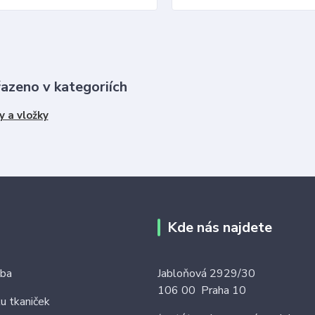
řazeno v kategoriích
y a vložky
Kde nás najdete
tba
Jabloňová 2929/30
106 00 Praha 10
ku tkaniček