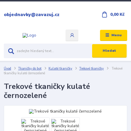
objednavky@zavazuj.cz
0,00 Kč
Menu
Hledat
Úvod
Tkaničky do bot
Kulaté tkaničky
Trekové tkaničky
Trekové
tkaničky kulaté černozelené
Trekové tkaničky kulaté
černozelené