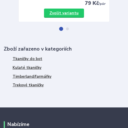
79 Kč
/
pár
Zvolit variantu
Zboží zařazeno v kategoriích
Tkaničky do bot
Kulaté tkaničky
Timberland/farmářky
Trekové tkaničky
Nabízíme