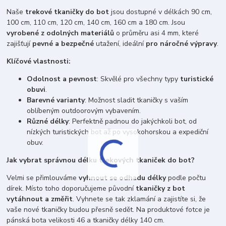
Naše
trekové tkaničky do bot
jsou dostupné v délkách 90 cm,
100 cm, 110 cm, 120 cm, 140 cm, 160 cm a 180 cm. Jsou
vyrobené z odolných materiálů
o průměru asi 4 mm, které
zajišťují
pevné a bezpečné
utažení, ideální
pro náročné výpravy
.
Klíčové vlastnosti:
Odolnost a pevnost
: Skvělé pro všechny typy
turistické
obuvi
.
Barevné varianty
: Možnost sladit tkaničky s vaším
oblíbeným outdoorovým vybavením.
Různé délky
: Perfektně padnou do jakýchkoli bot, od
nízkých turistických bot až po vysokohorskou a expediční
obuv.
Jak vybrat správnou délku trekových tkaniček do bot?
Velmi se přimlouváme
vyhnout se odhadu délky
podle počtu
dírek. Místo toho doporučujeme původní
tkaničky z bot
vytáhnout a změřit
. Vyhnete se tak zklamání a zajistíte si, že
vaše nové tkaničky budou přesně sedět. Na produktové fotce je
pánská bota velikosti 46 a tkaničky délky 140 cm.