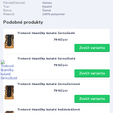
Pánské/Dámské:
Unisex
Tvar:
Kulaté
Barva:
Černá
Materiál:
100% polyester
Podobné produkty
Trekové tkaničky kulaté černošedé
79 Kč
/
pár
Zvolit variantu
Trekové tkaničky kulaté černožluté
79 Kč
/
pár
Zvolit variantu
Trekové tkaničky kulaté černočervené
79 Kč
/
pár
Zvolit variantu
Trekové tkaničky kulaté hnědobéžové