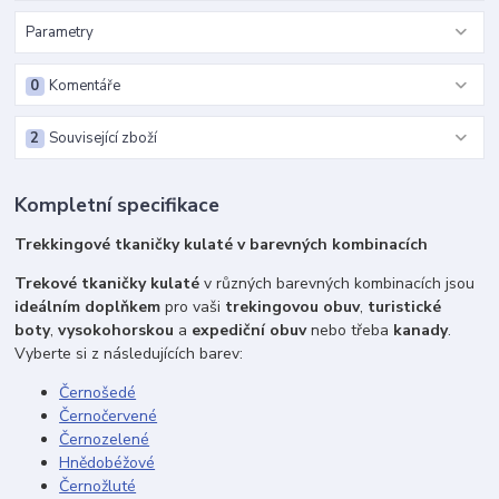
Parametry
0
Komentáře
2
Související zboží
Kompletní specifikace
Trekkingové tkaničky kulaté v barevných kombinacích
Trekové tkaničky kulaté
v různých barevných kombinacích jsou
ideálním doplňkem
pro vaši
trekingovou obuv
,
turistické
boty
,
vysokohorskou
a
expediční obuv
nebo třeba
kanady
.
Vyberte si z následujících barev:
Černošedé
Černočervené
Černozelené
Hnědobéžové
Černožluté