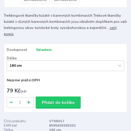
Trekkingové tkaničky kulaté v barevných kombinacích Trekové tkaničky
kulaté v různých barevných kombinacích jsou ideálním doplňkem pro vaši
trekingovou obuv, turistické boty, vysokohorskou a expediční...
celý
popis
Dostupnost
Skladem
Délka
Nejsme plátci DPH
79 Kč
/
pár
Přidat do košíku
Číslo produktu:
VTK6017
EAN kód:
8595630305332
Délka:
160 cm