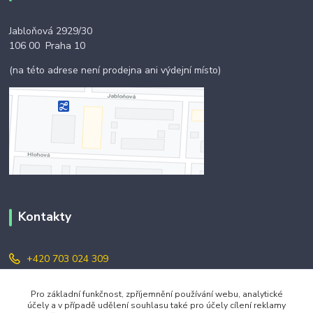
Jabloňová 2929/30
106 00 Praha 10
(na této adrese není prodejna ani výdejní místo)
Kontakty
+420 703 024 309
objednavky@zavazuj.cz
Pro základní funkčnost, zpříjemnění používání webu, analytické
účely a v případě udělení souhlasu také pro účely cílení reklamy