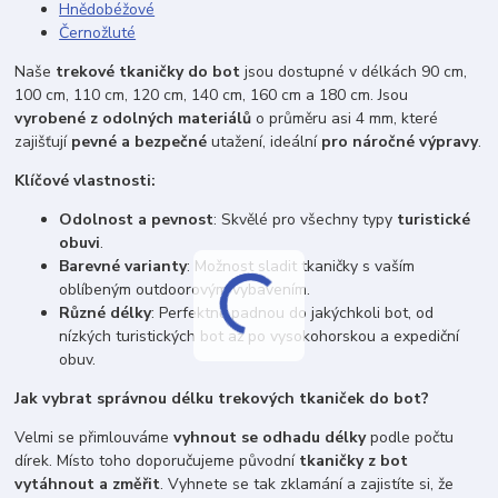
Hnědobéžové
Černožluté
Naše
trekové tkaničky do bot
jsou dostupné v délkách 90 cm,
100 cm, 110 cm, 120 cm, 140 cm, 160 cm a 180 cm. Jsou
vyrobené z odolných materiálů
o průměru asi 4 mm, které
zajišťují
pevné a bezpečné
utažení, ideální
pro náročné výpravy
.
Klíčové vlastnosti:
Odolnost a pevnost
: Skvělé pro všechny typy
turistické
obuvi
.
Barevné varianty
: Možnost sladit tkaničky s vaším
oblíbeným outdoorovým vybavením.
Různé délky
: Perfektně padnou do jakýchkoli bot, od
nízkých turistických bot až po vysokohorskou a expediční
obuv.
Jak vybrat správnou délku trekových tkaniček do bot?
Velmi se přimlouváme
vyhnout se odhadu délky
podle počtu
dírek. Místo toho doporučujeme původní
tkaničky z bot
vytáhnout a změřit
. Vyhnete se tak zklamání a zajistíte si, že