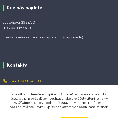
Kde nás najdete
Jabloňová 2929/30
106 00 Praha 10
(na této adrese není prodejna ani výdejní místo)
Kontakty
+420 703 024 309
objednavky@zavazuj.cz
Pro základní funkčnost, zpříjemnění používání webu, analytické
účely a v případě udělení souhlasu také pro účely cílení reklamy
využíváme soubory cookies. Nastavení vlastních preferencí
cookies můžete kdykoli upravit odkazem ve spodní části stránek.