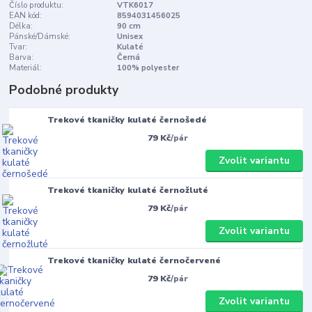
Číslo produktu:
VTK6017
EAN kód:
8594031456025
Délka:
90 cm
Pánské/Dámské:
Unisex
Tvar:
Kulaté
Barva:
Černá
Materiál:
100% polyester
Podobné produkty
Trekové tkaničky kulaté černošedé
79 Kč
/
pár
Zvolit variantu
Trekové tkaničky kulaté černožluté
79 Kč
/
pár
Zvolit variantu
Trekové tkaničky kulaté černočervené
79 Kč
/
pár
Zvolit variantu