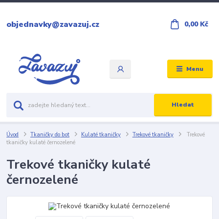
objednavky@zavazuj.cz
0,00 Kč
Menu
Hledat
Úvod
Tkaničky do bot
Kulaté tkaničky
Trekové tkaničky
Trekové
tkaničky kulaté černozelené
Trekové tkaničky kulaté
černozelené