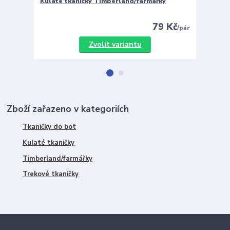
Kulaté tkaničky Timberland/farmářky
Vložky 
79 Kč
/
pár
Zvolit variantu
Zboží zařazeno v kategoriích
Tkaničky do bot
Kulaté tkaničky
Timberland/farmářky
Trekové tkaničky