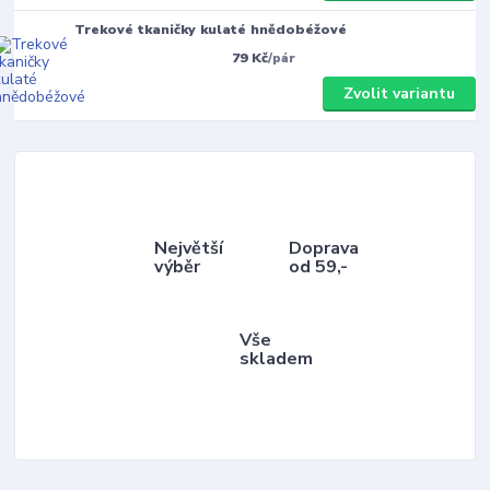
Trekové tkaničky kulaté hnědobéžové
79 Kč
/
pár
Zvolit variantu
Největší
Doprava
výběr
od 59,-
Vše
skladem