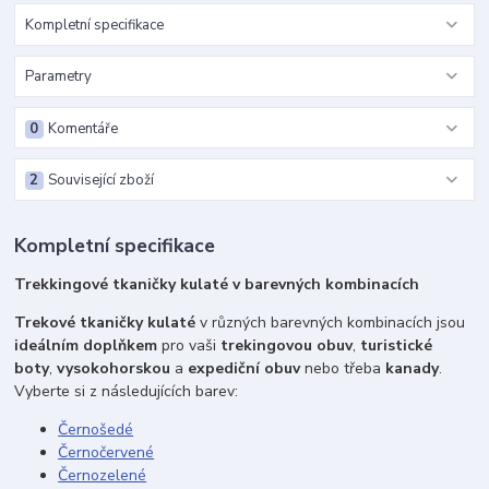
Kompletní specifikace
Parametry
0
Komentáře
2
Související zboží
Kompletní specifikace
Trekkingové tkaničky kulaté v barevných kombinacích
Trekové tkaničky kulaté
v různých barevných kombinacích jsou
ideálním doplňkem
pro vaši
trekingovou obuv
,
turistické
boty
,
vysokohorskou
a
expediční obuv
nebo třeba
kanady
.
Vyberte si z následujících barev:
Černošedé
Černočervené
Černozelené