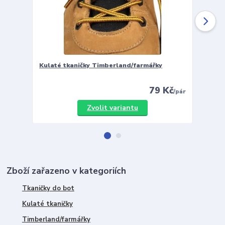
Kulaté tkaničky Timberland/farmářky
Vložky 
79 Kč
/
pár
Zvolit variantu
Zboží zařazeno v kategoriích
Tkaničky do bot
Kulaté tkaničky
Timberland/farmářky