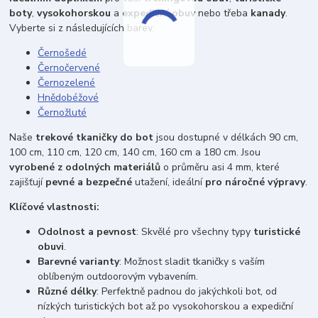
boty
,
vysokohorskou
a
expediční obuv
nebo třeba
kanady
.
Vyberte si z následujících barev:
Černošedé
Černočervené
Černozelené
Hnědobéžové
Černožluté
Naše
trekové tkaničky do bot
jsou dostupné v délkách 90 cm,
100 cm, 110 cm, 120 cm, 140 cm, 160 cm a 180 cm. Jsou
vyrobené z odolných materiálů
o průměru asi 4 mm, které
zajišťují
pevné a bezpečné
utažení, ideální
pro náročné výpravy
.
Klíčové vlastnosti:
Odolnost a pevnost
: Skvělé pro všechny typy
turistické
obuvi
.
Barevné varianty
: Možnost sladit tkaničky s vaším
oblíbeným outdoorovým vybavením.
Různé délky
: Perfektně padnou do jakýchkoli bot, od
nízkých turistických bot až po vysokohorskou a expediční