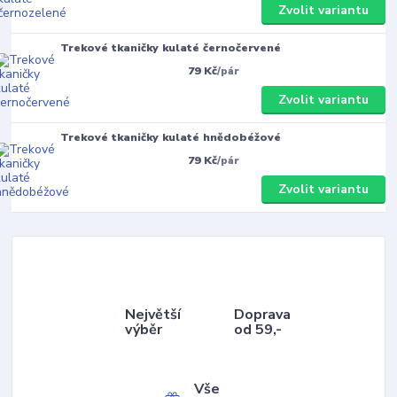
Zvolit variantu
Trekové tkaničky kulaté černočervené
79 Kč
/
pár
Zvolit variantu
Trekové tkaničky kulaté hnědobéžové
79 Kč
/
pár
Zvolit variantu
Největší
Doprava
výběr
od 59,-
Vše