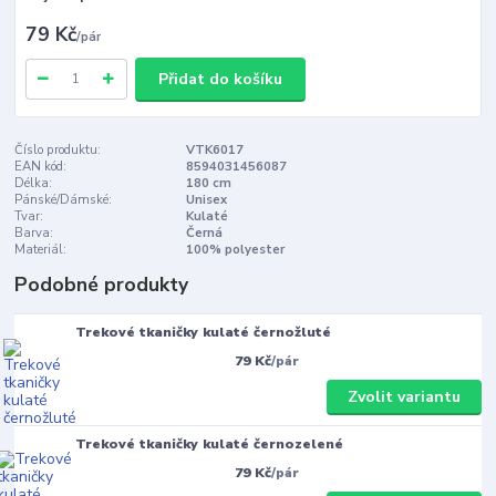
79 Kč
/
pár
Přidat do košíku
Číslo produktu:
VTK6017
EAN kód:
8594031456087
Délka:
180 cm
Pánské/Dámské:
Unisex
Tvar:
Kulaté
Barva:
Černá
Materiál:
100% polyester
Podobné produkty
Trekové tkaničky kulaté černožluté
79 Kč
/
pár
Zvolit variantu
Trekové tkaničky kulaté černozelené
79 Kč
/
pár