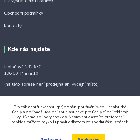
Jak vybrat délku tkaniček
Obchodní podmínky
Kontakty
Kde nás najdete
Jabloňová 2929/30
106 00 Praha 10
(na této adrese není prodejna ani výdejní místo)
Pro základní funkčnost, zpříjemnění používání webu, analytické
účely a v případě udělení souhlasu také pro účely cílení reklamy
Kontakty
využíváme soubory cookies. Nastavení vlastních preferencí
cookies můžete kdykoli upravit odkazem ve spodní části stránek.
+420 703 024 309
Souhlasím
Nastavení