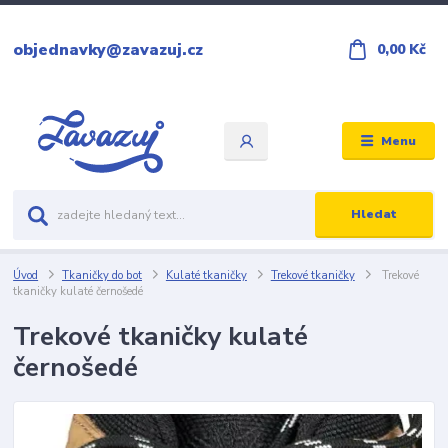
objednavky@zavazuj.cz
0,00 Kč
Menu
Hledat
Úvod
Tkaničky do bot
Kulaté tkaničky
Trekové tkaničky
Trekové
tkaničky kulaté černošedé
Trekové tkaničky kulaté
černošedé