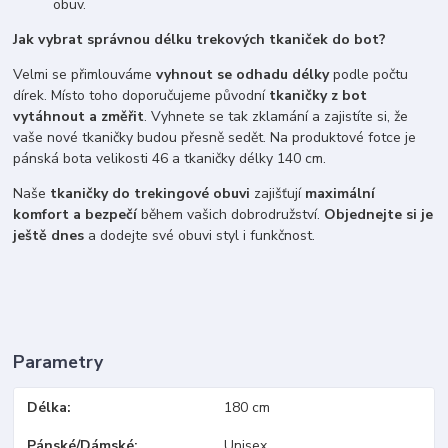
obuv.
Jak vybrat správnou délku trekových tkaniček do bot?
Velmi se přimlouváme
vyhnout se odhadu délky
podle počtu
dírek. Místo toho doporučujeme původní
tkaničky z bot
vytáhnout a změřit
. Vyhnete se tak zklamání a zajistíte si, že
vaše nové tkaničky budou přesně sedět. Na produktové fotce je
pánská bota velikosti 46 a tkaničky délky 140 cm.
Naše
tkaničky do trekingové obuvi
zajišťují
maximální
komfort a bezpečí
během vašich dobrodružství.
Objednejte si je
ještě dnes
a dodejte své obuvi styl i funkčnost.
Parametry
Délka
180 cm
Pánské/Dámské
Unisex