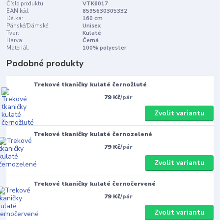
Číslo produktu:
VTK6017
EAN kód:
8595630305332
Délka:
160 cm
Pánské/Dámské:
Unisex
Tvar:
Kulaté
Barva:
Černá
Materiál:
100% polyester
Podobné produkty
Trekové tkaničky kulaté černožluté
79 Kč
/
pár
Zvolit variantu
Trekové tkaničky kulaté černozelené
79 Kč
/
pár
Zvolit variantu
Trekové tkaničky kulaté černočervené
79 Kč
/
pár
Zvolit variantu