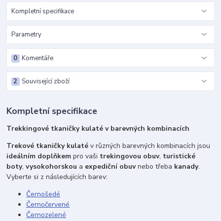
Kompletní specifikace
Parametry
0
Komentáře
2
Související zboží
Kompletní specifikace
Trekkingové tkaničky kulaté v barevných kombinacích
Trekové tkaničky kulaté
v různých barevných kombinacích jsou
ideálním doplňkem
pro vaši
trekingovou obuv
,
turistické
boty
,
vysokohorskou
a
expediční obuv
nebo třeba
kanady
.
Vyberte si z následujících barev:
Černošedé
Černočervené
Černozelené