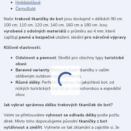
Hnědobéžové
Černožluté
Naše
trekové tkaničky do bot
jsou dostupné v délkách 90 cm,
100 cm, 110 cm, 120 cm, 140 cm, 160 cm a 180 cm. Jsou
vyrobené z odolných materiálů
o průměru asi 4 mm, které
zajišťují
pevné a bezpečné
utažení, ideální
pro náročné výpravy
.
Klíčové vlastnosti:
Odolnost a pevnost
: Skvělé pro všechny typy
turistické
obuvi
.
Barevné varianty
: Možnost sladit tkaničky s vaším
oblíbeným outdoorovým vybavením.
Různé délky
: Perfektně padnou do jakýchkoli bot, od
nízkých turistických bot až po vysokohorskou a expediční
obuv.
Jak vybrat správnou délku trekových tkaniček do bot?
Velmi se přimlouváme
vyhnout se odhadu délky
podle počtu
dírek. Místo toho doporučujeme původní
tkaničky z bot
vytáhnout a změřit
. Vyhnete se tak zklamání a zajistíte si, že