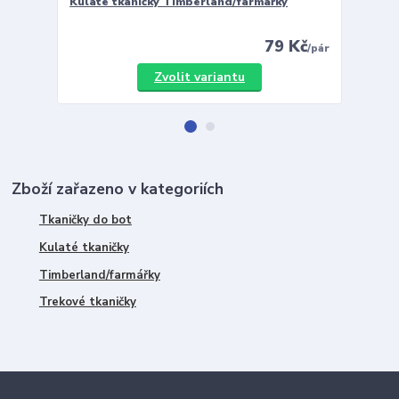
Kulaté tkaničky Timberland/farmářky
Vložky 
79 Kč
/
pár
Zvolit variantu
Zboží zařazeno v kategoriích
Tkaničky do bot
Kulaté tkaničky
Timberland/farmářky
Trekové tkaničky