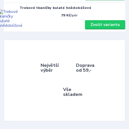
Trekové tkaničky kulaté hnědobéžové
79 Kč
/
pár
Zvolit variantu
Největší
Doprava
výběr
od 59,-
Vše
skladem