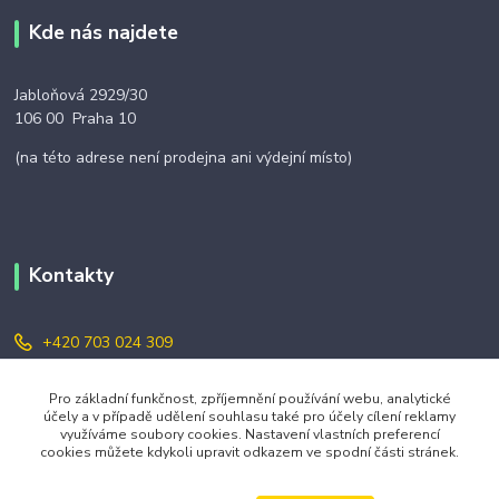
Kde nás najdete
Jabloňová 2929/30
106 00 Praha 10
(na této adrese není prodejna ani výdejní místo)
Kontakty
+420 703 024 309
objednavky@zavazuj.cz
Pro základní funkčnost, zpříjemnění používání webu, analytické
účely a v případě udělení souhlasu také pro účely cílení reklamy
využíváme soubory cookies. Nastavení vlastních preferencí
cookies můžete kdykoli upravit odkazem ve spodní části stránek.