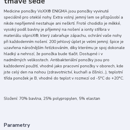
tmavě šedé
Medicine ponožky VoXX® ENIGMA jsou ponožky vyvinuté
speciálně pro oteklé nohy. Extra volný, jemný lem se přizpůsobí a
nikde nepříjemně nestahuje ani neškrtí. Froté chodidlo je měkké,
vysoký podíl bavlny je příjemný na nošení a ionty stříbra v
materiálu silproX®, který zabraňuje zápachu, ochrání vaše nohy
při každodenním nošení. 200 jehlový úplet je velmi jemný, špice je
uzavřena náročnějším řetízkováním, díky kterému je spoj dokonale
hladký a nehrozí, že ponožka bude tlačit. Dostupné i v
nadměrných velikostech. Antibakteriální ponožky jsou pro
každodenní použití, vhodné jako pracovní ponožky v oborech, kde
jste celý den na nohou (zdravotnictví, kuchaři a číšníci…), teplotní
třída ponožek je B, vhodné do teplot v rozmezí od -5°C do +20°C.
Složení: 70% bavlna, 25% polypropylen, 5% elastan
Parametry