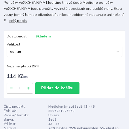
Ponožky VoXX® ENIGMA Medicine tmavě šedé Medicine ponožky
VoXX® ENIGMA jsou ponožky vyvinuté speciálně pro oteklé nohy. Extra
volný, jemný lem se přizpůsobí a nikde nepříjemně nestahuje ani neškrtí.
F...
celý popis
Dostupnost
Skladem
Velikost
Nejsme plátci DPH
114 Kč
/
ks
Přidat do košíku
Číslo produktu:
Medicine tmavě šedé 43 - 46
EAN kód:
8596281026560
Pánské/Dámské:
Unisex
Barva:
Šedá
Velikost:
43 - 46
Materiál:
70% bavlna, 25% polypropylen, 5% elastan