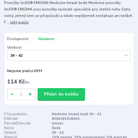
Ponožky VoXX® ENIGMA Medicine tmavě šedé Medicine ponožky
VoXX® ENIGMA jsou ponožky vyvinuté speciálně pro oteklé nohy. Extra
volný, jemný lem se přizpůsobí a nikde nepříjemně nestahuje ani neškrtí.
F...
celý popis
Dostupnost
Skladem
Velikost
Nejsme plátci DPH
114 Kč
/
ks
Přidat do košíku
Číslo produktu:
Medicine tmavě šedé 39 - 42
EAN kód:
8596281026492
Pánské/Dámské:
Unisex
Barva:
Šedá
Velikost:
39 - 42
Materiál:
70% bavlna, 25% polypropylen, 5% elastan