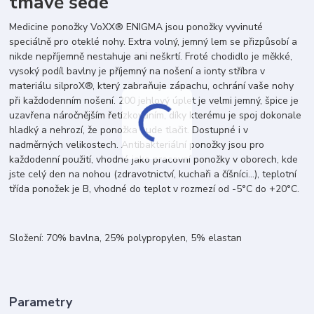
tmavě šedé
Medicine ponožky VoXX® ENIGMA jsou ponožky vyvinuté
speciálně pro oteklé nohy. Extra volný, jemný lem se přizpůsobí a
nikde nepříjemně nestahuje ani neškrtí. Froté chodidlo je měkké,
vysoký podíl bavlny je příjemný na nošení a ionty stříbra v
materiálu silproX®, který zabraňuje zápachu, ochrání vaše nohy
při každodenním nošení. 200 jehlový úplet je velmi jemný, špice je
uzavřena náročnějším řetízkováním, díky kterému je spoj dokonale
hladký a nehrozí, že ponožka bude tlačit. Dostupné i v
nadměrných velikostech. Antibakteriální ponožky jsou pro
každodenní použití, vhodné jako pracovní ponožky v oborech, kde
jste celý den na nohou (zdravotnictví, kuchaři a číšníci…), teplotní
třída ponožek je B, vhodné do teplot v rozmezí od -5°C do +20°C.
Složení: 70% bavlna, 25% polypropylen, 5% elastan
Parametry