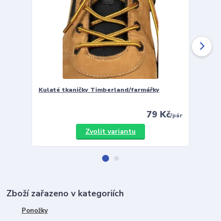
Kulaté tkaničky Timberland/farmářky
Vložky 
79 Kč
/
pár
Zvolit variantu
Zboží zařazeno v kategoriích
Ponožky