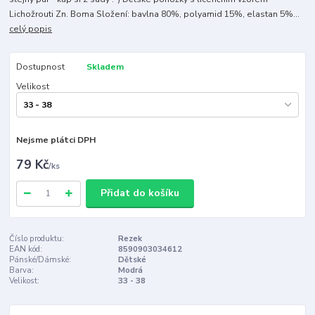
Lichožrouti Zn. Boma Složení: bavlna 80%, polyamid 15%, elastan 5%...
celý popis
Dostupnost
Skladem
Velikost
Nejsme plátci DPH
79 Kč
/
ks
Přidat do košíku
Číslo produktu:
Rezek
EAN kód:
8590903034612
Pánské/Dámské:
Dětské
Barva:
Modrá
Velikost:
33 - 38