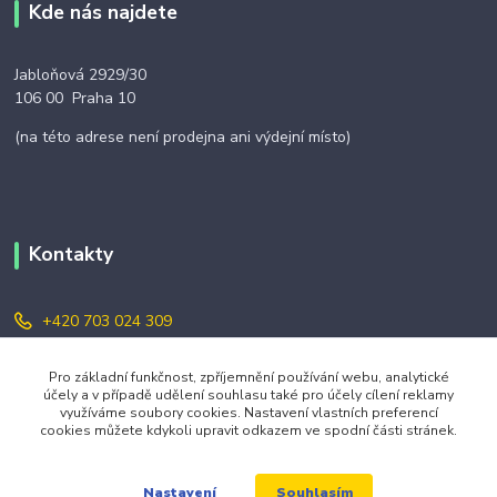
Kde nás najdete
Jabloňová 2929/30
106 00 Praha 10
(na této adrese není prodejna ani výdejní místo)
Kontakty
+420 703 024 309
objednavky@zavazuj.cz
Pro základní funkčnost, zpříjemnění používání webu, analytické
účely a v případě udělení souhlasu také pro účely cílení reklamy
využíváme soubory cookies. Nastavení vlastních preferencí
cookies můžete kdykoli upravit odkazem ve spodní části stránek.
Souhlasím
Nastavení