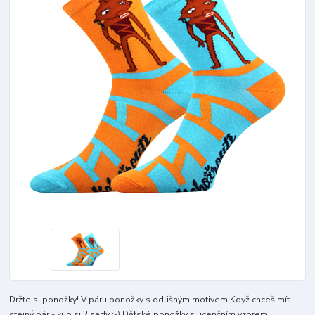
Držte si ponožky! V páru ponožky s odlišným motivem Když chceš mít
stejný pár - kup si 2 sady :-) Dětské ponožky s licenčním vzorem