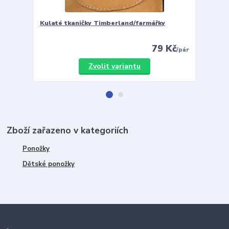
Kulaté tkaničky Timberland/farmářky
Vložky 
79 Kč
/
pár
Zvolit variantu
Zboží zařazeno v kategoriích
Ponožky
Dětské ponožky