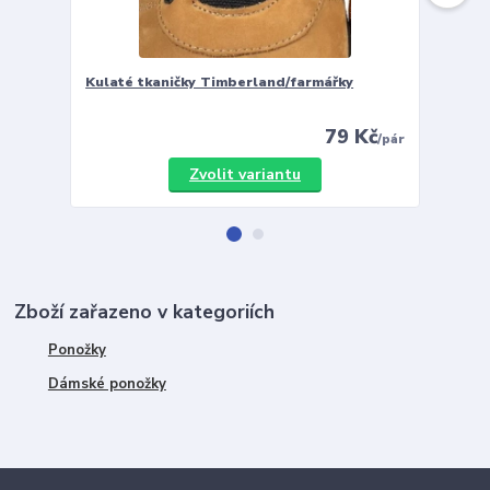
Kulaté tkaničky Timberland/farmářky
Vložky 
79 Kč
/
pár
Zvolit variantu
Zboží zařazeno v kategoriích
Ponožky
Dámské ponožky