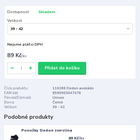
Dostupnost
Skladem
Velikost
Nejsme plátci DPH
89 Kč
/
ks
Přidat do košíku
Číslo produktu:
116286 Dedon avokádo
EAN kód:
8590903047476
Pánské/Dámské:
Unisex
Barva:
Černá
Velikost:
39 - 42
Podobné produkty
Ponožky Dedon zmrzlina
89 Kč
/
ks