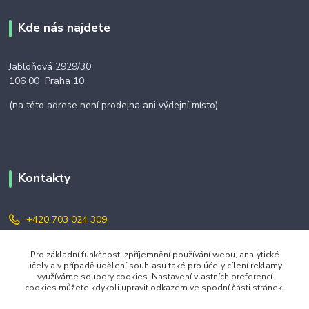
Kde nás najdete
Jabloňová 2929/30
106 00 Praha 10
(na této adrese není prodejna ani výdejní místo)
Kontakty
+420 703 024 309
objednavky@zavazuj.cz
Pro základní funkčnost, zpříjemnění používání webu, analytické
účely a v případě udělení souhlasu také pro účely cílení reklamy
využíváme soubory cookies. Nastavení vlastních preferencí
cookies můžete kdykoli upravit odkazem ve spodní části stránek.