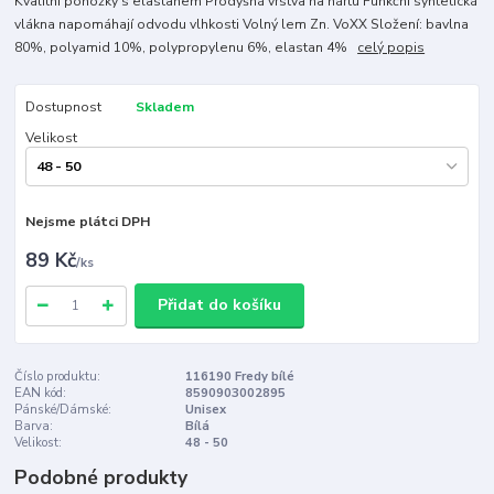
Kvalitní ponožky s elastanem Prodyšná vrstva na nártu Funkční syntetická
vlákna napomáhají odvodu vlhkosti Volný lem Zn. VoXX Složení: bavlna
80%, polyamid 10%, polypropylenu 6%, elastan 4%
celý popis
Dostupnost
Skladem
Velikost
Nejsme plátci DPH
89 Kč
/
ks
Přidat do košíku
Číslo produktu:
116190 Fredy bílé
EAN kód:
8590903002895
Pánské/Dámské:
Unisex
Barva:
Bílá
Velikost:
48 - 50
Podobné produkty