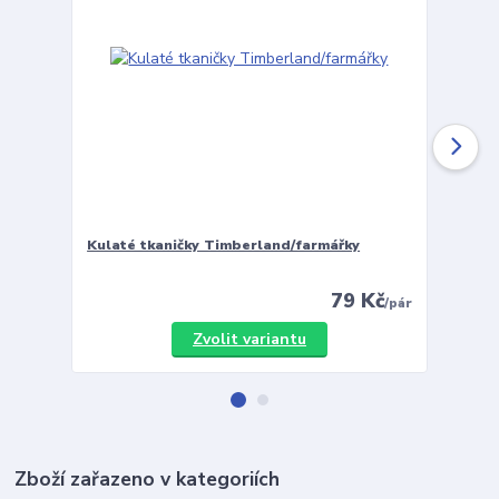
Kulaté tkaničky Timberland/farmářky
Vložky 
79 Kč
/
pár
Zvolit variantu
Zboží zařazeno v kategoriích