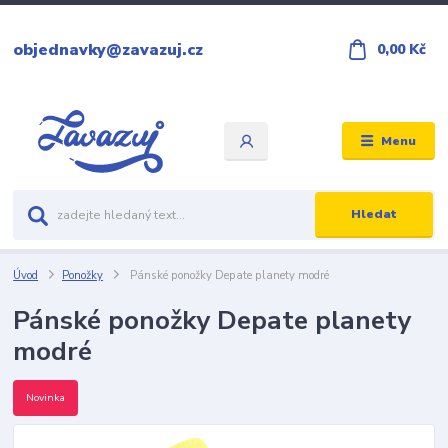
objednavky@zavazuj.cz
0,00 Kč
Menu
Hledat
Úvod
Ponožky
Pánské ponožky Depate planety modré
Pánské ponožky Depate planety
modré
Novinka