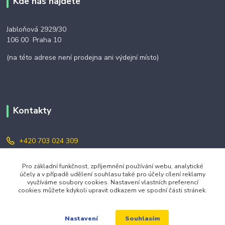
Kde nás najdete
Jabloňová 2929/30
106 00 Praha 10
(na této adrese není prodejna ani výdejní místo)
Kontakty
+420 703 024 309
objednavky@zavazuj.cz
Pro základní funkčnost, zpříjemnění používání webu, analytické
účely a v případě udělení souhlasu také pro účely cílení reklamy
využíváme soubory cookies. Nastavení vlastních preferencí
cookies můžete kdykoli upravit odkazem ve spodní části stránek.
Souhlasím
Nastavení