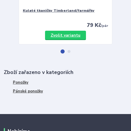
Kulaté tkaničky Timberland/farmářky
Vložky 
79 Kč
/
pár
Zvolit variantu
Zboží zařazeno v kategoriích
Ponožky
Pánské ponožky