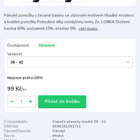
Pánské ponožky z česané bavlny se stylovým motivem Hladké moderní
a kvalitní ponožky Pohodlné díky volnějšímu lemu Zn. LONKA Složení:
bavlna 80%, polyamid 15%, elastan 5%
celý popis
Dostupnost
Skladem
Velikost
Nejsme plátci DPH
99 Kč
/
ks
Přidat do košíku
Číslo produktu:
Depate planety modré 39 - 42
EAN kód:
8596281062711
Pánské/Dámské:
Pánské
Barva:
Modrá