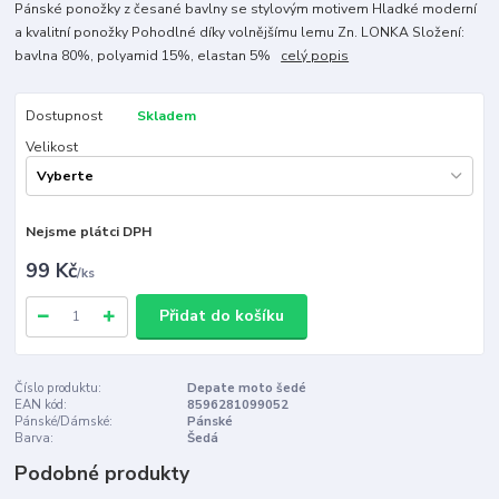
Pánské ponožky z česané bavlny se stylovým motivem Hladké moderní
a kvalitní ponožky Pohodlné díky volnějšímu lemu Zn. LONKA Složení:
bavlna 80%, polyamid 15%, elastan 5%
celý popis
Dostupnost
Skladem
Velikost
Nejsme plátci DPH
99 Kč
/
ks
Přidat do košíku
Číslo produktu:
Depate moto šedé
EAN kód:
8596281099052
Pánské/Dámské:
Pánské
Barva:
Šedá
Podobné produkty