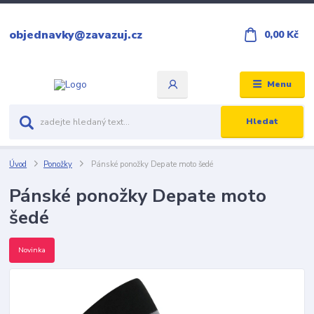
objednavky@zavazuj.cz
0,00 Kč
Menu
Hledat
Úvod
Ponožky
Pánské ponožky Depate moto šedé
Pánské ponožky Depate moto
šedé
Novinka