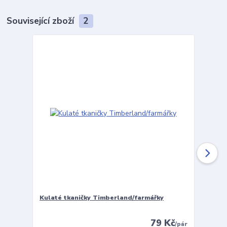
Související zboží
2
Kulaté tkaničky Timberland/farmářky
Vložky 
79 Kč
/
pár