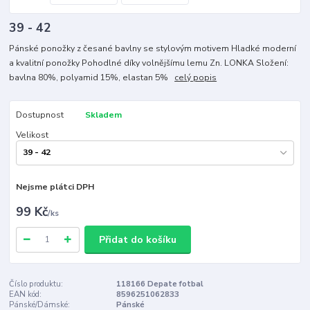
39 - 42
Pánské ponožky z česané bavlny se stylovým motivem Hladké moderní
a kvalitní ponožky Pohodlné díky volnějšímu lemu Zn. LONKA Složení:
bavlna 80%, polyamid 15%, elastan 5%
celý popis
Dostupnost
Skladem
Velikost
Nejsme plátci DPH
99 Kč
/
ks
Přidat do košíku
Číslo produktu:
118166 Depate fotbal
EAN kód:
8596251062833
Pánské/Dámské:
Pánské