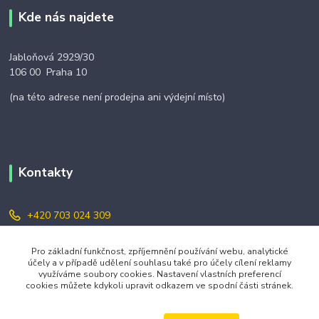
Kde nás najdete
Jabloňová 2929/30
106 00 Praha 10
(na této adrese není prodejna ani výdejní místo)
Kontakty
+420 703 024 309
objednavky@zavazuj.cz
Pro základní funkčnost, zpříjemnění používání webu, analytické
účely a v případě udělení souhlasu také pro účely cílení reklamy
využíváme soubory cookies. Nastavení vlastních preferencí
cookies můžete kdykoli upravit odkazem ve spodní části stránek.