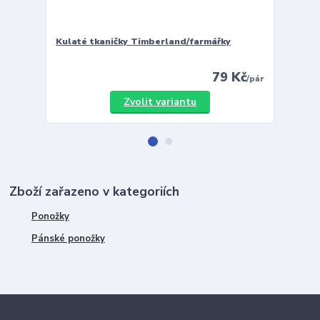
Kulaté tkaničky Timberland/farmářky
Vložky 
79 Kč
/
pár
Zvolit variantu
Zboží zařazeno v kategoriích
Ponožky
Pánské ponožky