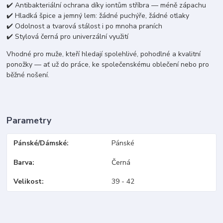
✔️ Antibakteriální ochrana díky iontům stříbra — méně zápachu
✔️ Hladká špice a jemný lem: žádné puchýře, žádné otlaky
✔️ Odolnost a tvarová stálost i po mnoha praních
✔️ Stylová černá pro univerzální využití
Vhodné pro muže, kteří hledají spolehlivé, pohodlné a kvalitní
ponožky — ať už do práce, ke společenskému oblečení nebo pro
běžné nošení.
Parametry
Pánské/Dámské
Pánské
Barva
Černá
Velikost
39 - 42