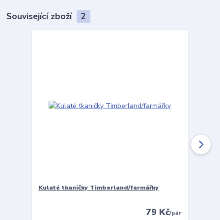
Související zboží
2
Kulaté tkaničky Timberland/farmářky
Vložky 
79 Kč
/
pár