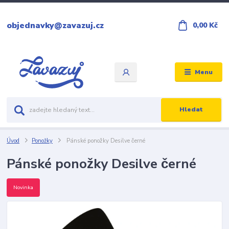
objednavky@zavazuj.cz
0,00 Kč
Menu
Hledat
Úvod
Ponožky
Pánské ponožky Desilve černé
Pánské ponožky Desilve černé
Novinka