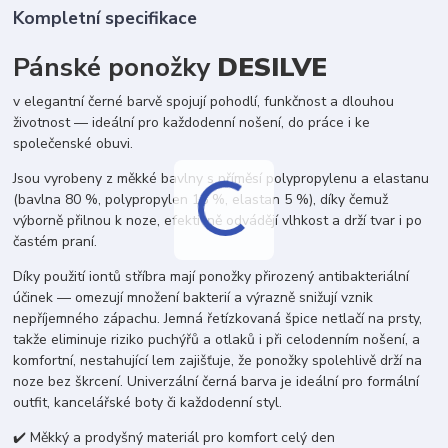
Kompletní specifikace
Pánské ponožky
DESILVE
v elegantní černé barvě spojují pohodlí, funkčnost a dlouhou
životnost — ideální pro každodenní nošení, do práce i ke
společenské obuvi.
Jsou vyrobeny z měkké bavlny s příměsí polypropylenu a elastanu
(bavlna 80 %, polypropylen 15 %, elastan 5 %), díky čemuž
výborně přilnou k noze, efektivně odvádějí vlhkost a drží tvar i po
častém praní.
Díky použití iontů stříbra mají ponožky přirozený antibakteriální
účinek — omezují množení bakterií a výrazně snižují vznik
nepříjemného zápachu. Jemná řetízkovaná špice netlačí na prsty,
takže eliminuje riziko puchýřů a otlaků i při celodenním nošení, a
komfortní, nestahující lem zajišťuje, že ponožky spolehlivě drží na
noze bez škrcení. Univerzální černá barva je ideální pro formální
outfit, kancelářské boty či každodenní styl.
✔️ Měkký a prodyšný materiál pro komfort celý den