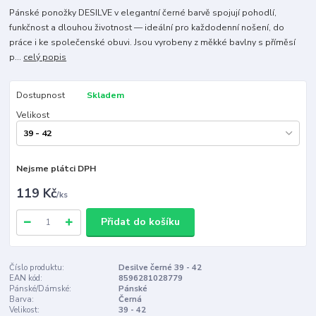
Pánské ponožky DESILVE v elegantní černé barvě spojují pohodlí,
funkčnost a dlouhou životnost — ideální pro každodenní nošení, do
práce i ke společenské obuvi. Jsou vyrobeny z měkké bavlny s příměsí
p...
celý popis
Dostupnost
Skladem
Velikost
Nejsme plátci DPH
119 Kč
/
ks
Přidat do košíku
Číslo produktu:
Desilve černé 39 - 42
EAN kód:
8596281028779
Pánské/Dámské:
Pánské
Barva:
Černá
Velikost:
39 - 42