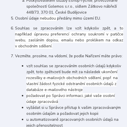
Poskytovatelem služby Eshop-rychle, provozované
společností Golemos s.r.o., sídlem Zátkovo nábřeží
448/73, 370 01, České Budějovice
Osobní údaje
nebudou
předány mimo území EU.
Souhlas se zpracováním lze vzít kdykoliv zpět, a t
o
například úpravou preferencí ochrany soukromí v patičce
webu, zasláním dopisu, emailu nebo proklikem na odkaz
v obchodním sdělení.
Vezměte, prosíme, na vědomí, že podle Nařízení máte právo:
vzít souhlas se zpracováním osobních údajů kdykoliv
zpět, toto zpětvzetí bude mít za následek
ukončení
rozesílky e-mailových obchodních sdělení, popř. na
vlastní žádost fyzické odstranění osobních údajů z
databáze e-mailového nástroje
požadovat po Správci informaci, jaké vaše osobní
údaje zpracovává
vyžádat si u Správce přístup k vašim zpracovávaným
osobním údajům a požadovat jejich kopii
u automatizovaně zpracovaných osobních údajů na
jejich přenositelnost