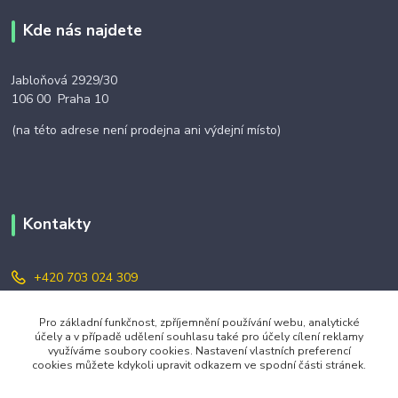
Kde nás najdete
Jabloňová 2929/30
106 00 Praha 10
(na této adrese není prodejna ani výdejní místo)
Kontakty
+420 703 024 309
objednavky@zavazuj.cz
Pro základní funkčnost, zpříjemnění používání webu, analytické
účely a v případě udělení souhlasu také pro účely cílení reklamy
využíváme soubory cookies. Nastavení vlastních preferencí
cookies můžete kdykoli upravit odkazem ve spodní části stránek.