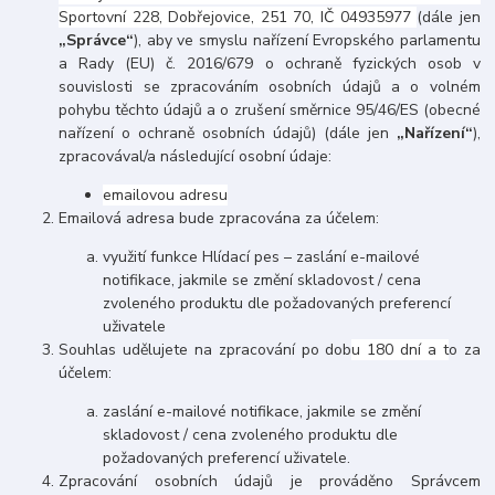
Sportovní 228, Dobřejovice, 251 70,
IČ 04935977
(dále jen
„Správce“
), aby ve smyslu nařízení Evropského parlamentu
a Rady (EU) č. 2016/679 o ochraně fyzických osob v
souvislosti se zpracováním osobních údajů a o volném
pohybu těchto údajů a o zrušení směrnice 95/46/ES (obecné
nařízení o ochraně osobních údajů) (dále jen
„Nařízení“
),
zpracovával/a následující osobní údaje:
emailovou adresu
Emailová adresa bude zpracována za účelem:
využití funkce Hlídací pes – zaslání e-mailové
notifikace, jakmile se změní skladovost / cena
zvoleného produktu dle požadovaných preferencí
uživatele
Souhlas udělujete na zpracování po dob
u 180 dní a t
o za
účelem:
zaslání e-mailové notifikace, jakmile se změní
skladovost / cena zvoleného produktu dle
požadovaných preferencí uživatele.
Zpracování osobních údajů je prováděno Správcem