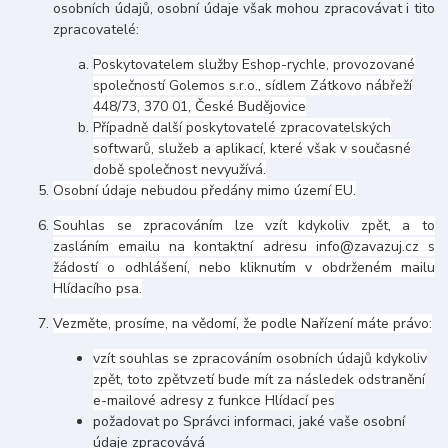
osobních údajů, osobní údaje však mohou zpracovávat i tito
zpracovatelé:
Poskytovatelem služby Eshop-rychle, provozované
společností Golemos s.r.o., sídlem Zátkovo nábřeží
448/73, 370 01, České Budějovice
Případně další poskytovatelé zpracovatelských
softwarů, služeb a aplikací, které však v současné
době společnost nevyužívá.
Osobní údaje nebudou předány mimo území EU.
Souhlas se zpracováním lze vzít kdykoliv zpět, a to
zasláním emailu na kontaktní adresu info@zavazuj.cz s
žádostí o odhlášení, nebo kliknutím v obdrženém mailu
Hlídacího psa.
Vezměte, prosíme, na vědomí, že podle Nařízení máte právo:
vzít souhlas se zpracováním osobních údajů kdykoliv
zpět, toto zpětvzetí bude mít za následek odstranění
e-mailové adresy z funkce Hlídací pes
požadovat po Správci informaci, jaké vaše osobní
údaje zpracovává