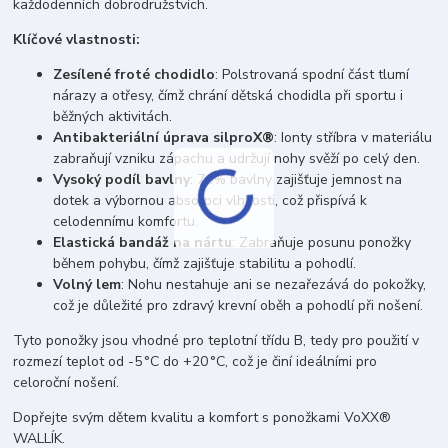
každodenních dobrodružstvích.
Klíčové vlastnosti:
Zesílené froté chodidlo
: Polstrovaná spodní část tlumí
nárazy a otřesy, čímž chrání dětská chodidla při sportu i
běžných aktivitách.
Antibakteriální úprava silproX®
: Ionty stříbra v materiálu
zabraňují vzniku zápachu a udržují nohy svěží po celý den.
Vysoký podíl bavlny
: 70% bavlny zajišťuje jemnost na
dotek a výbornou absorpci vlhkosti, což přispívá k
celodennímu komfortu.
Elastická bandáž na nártu
: Zabraňuje posunu ponožky
během pohybu, čímž zajišťuje stabilitu a pohodlí.
Volný lem
: Nohu nestahuje ani se nezařezává do pokožky,
což je důležité pro zdravý krevní oběh a pohodlí při nošení.
Tyto ponožky jsou vhodné pro teplotní třídu B, tedy pro použití v
rozmezí teplot od -5 °C do +20 °C, což je činí ideálními pro
celoroční nošení.
Dopřejte svým dětem kvalitu a komfort s ponožkami VoXX®
WALLÍK.