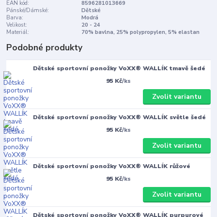
EAN kód:
8596281013669
Pánské/Dámské:
Dětské
Barva:
Modrá
Velikost:
20 - 24
Materiál:
70% bavlna, 25% polypropylen, 5% elastan
Podobné produkty
Dětské sportovní ponožky VoXX® WALLÍK tmavě šedé
95 Kč
/
ks
Zvolit variantu
Dětské sportovní ponožky VoXX® WALLÍK světle šedé
95 Kč
/
ks
Zvolit variantu
Dětské sportovní ponožky VoXX® WALLÍK růžové
95 Kč
/
ks
Zvolit variantu
Dětské sportovní ponožky VoXX® WALLÍK purpurové