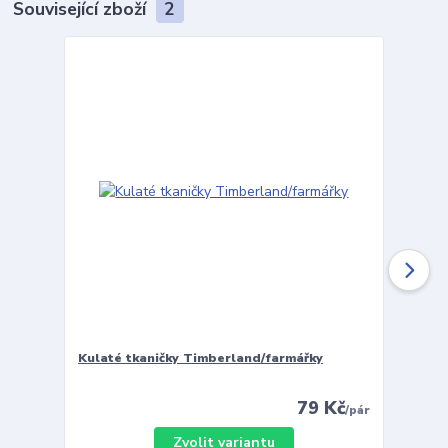
Související zboží
2
Kulaté tkaničky Timberland/farmářky
Vložky 
79 Kč
/
pár
Zvolit variantu