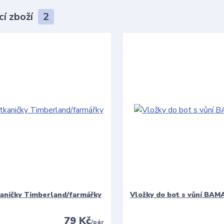
cí zboží
2
kaničky Timberland/farmářky
Vložky do bot s vůní BAMA
79 Kč
/
pár