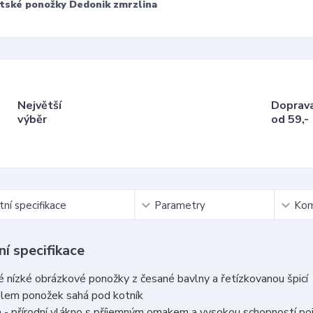
tské ponožky Dedonik zmrzlina
Největší
Doprav
výběr
od 59,-
ní specifikace
Parametry
Kom
í specifikace
 nízké obrázkové ponožky z česané bavlny a řetízkovanou špicí
 lem ponožek sahá pod kotník
 - přírodní vlákno s příjemným omakem a vysokou schopností po