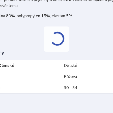
 svěr lemu
vlna 80%, polypropylen 15%, elastan 5%
ry
Dámské
Dětské
Růžová
30 - 34