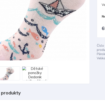
Ve
N
6
Číslo
produ
Pánsk
Veliko
 produkty