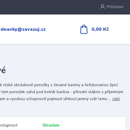
Přihlášení
0,00 Kč
ednavky@zavazuj.cz
vé
é nízké obrázkové ponožky z česané bavlny a řetízkovanou špicí
 lem ponožek sahá pod kotník bavlna - přírodní vlákno s příjemným
m a vysokou schopností pojmout vlhkost jemný svěr lemu ...
celý
ostupnost
Skladem