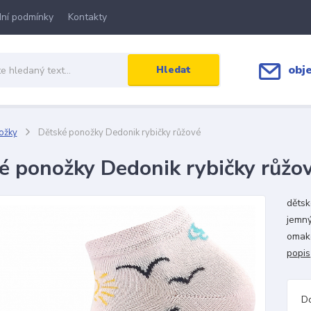
ní podmínky
Kontakty
obj
Hledat
ožky
Dětské ponožky Dedonik rybičky růžové
é ponožky Dedonik rybičky růžo
dětsk
jemný
omake
popis
D