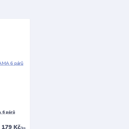
 6 párů
179 Kč
/
ks