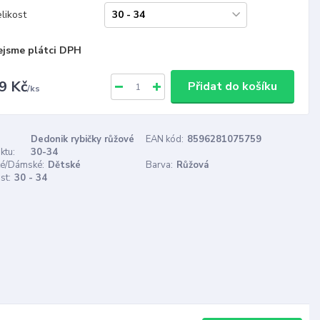
likost
ejsme plátci DPH
9 Kč
Přidat do košíku
/
ks
Dedonik rybičky růžové
EAN kód:
8596281075759
ktu:
30-34
é/Dámské:
Dětské
Barva:
Růžová
st:
30 - 34