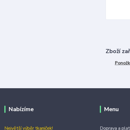
Zboží za
Ponožk
Nabízíme
Menu
Největší výběr tkaniček!
Doprava a pla