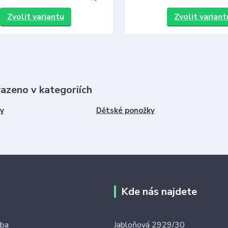
Zvolit variantu
Zvolit variant
řazeno v kategoriích
y
Dětské ponožky
Kde nás najdete
tba
Jabloňová 2929/30