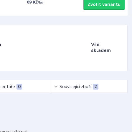
69 Kč
/
ks
Zvolit variantu
a
Vše
skladem
entáře
0
Související zboží
2
jmout vlhkost