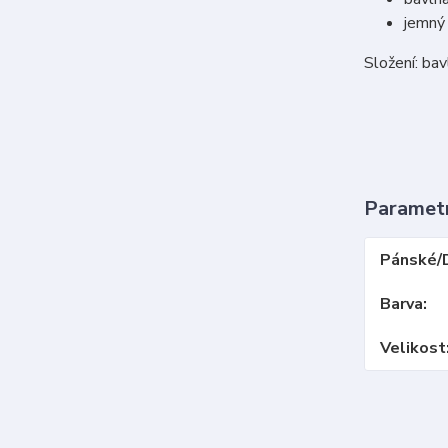
jemný
Složení: ba
Paramet
Pánské/
Barva
Velikost