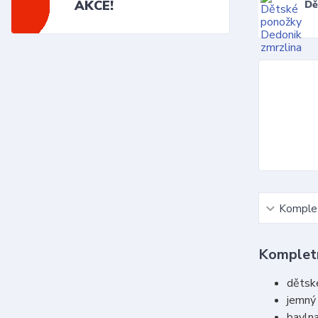
AKCE!
Dě
Komplet
Kompletn
dětské
jemný
bavlna