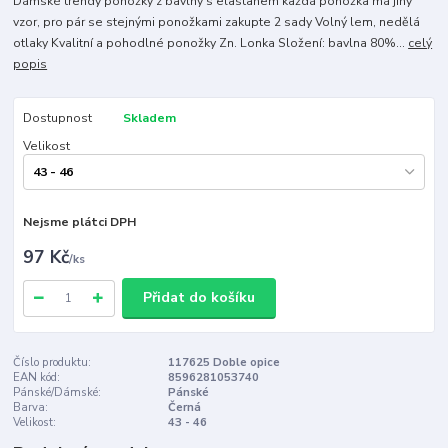
Dámské trendy ponožky z bavlny s elastanem každá ponožka má jiný
vzor, pro pár se stejnými ponožkami zakupte 2 sady Volný lem, nedělá
otlaky Kvalitní a pohodlné ponožky Zn. Lonka Složení: bavlna 80%...
celý
popis
Dostupnost
Skladem
Velikost
Nejsme plátci DPH
97 Kč
/
ks
Přidat do košíku
Číslo produktu:
117625 Doble opice
EAN kód:
8596281053740
Pánské/Dámské:
Pánské
Barva:
Černá
Velikost:
43 - 46