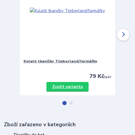
Kulaté tkaničky Timberland/farmářky
Vložky 
79 Kč
/
pár
Zvolit variantu
Zboží zařazeno v kategoriích
Tkaničky do bot