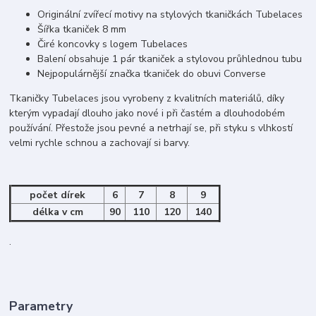
Originální zvířecí motivy na stylových tkaničkách Tubelaces
Šířka tkaniček 8 mm
Čiré koncovky s logem Tubelaces
Balení obsahuje 1 pár tkaniček a stylovou průhlednou tubu
Nejpopulárnější značka tkaniček do obuvi Converse
Tkaničky Tubelaces jsou vyrobeny z kvalitních materiálů, díky
kterým vypadají dlouho jako nové i při častém a dlouhodobém
používání. Přestože jsou pevné a netrhají se, při styku s vlhkostí
velmi rychle schnou a zachovají si barvy.
počet dírek
6
7
8
9
délka v cm
90
110
120
140
.
Parametry