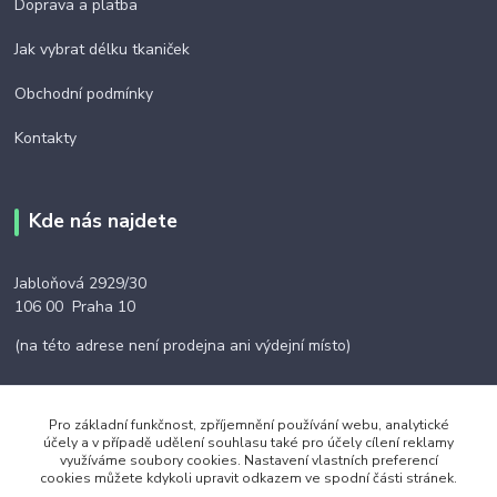
Doprava a platba
Jak vybrat délku tkaniček
Obchodní podmínky
Kontakty
Kde nás najdete
Jabloňová 2929/30
106 00 Praha 10
(na této adrese není prodejna ani výdejní místo)
Pro základní funkčnost, zpříjemnění používání webu, analytické
účely a v případě udělení souhlasu také pro účely cílení reklamy
Kontakty
využíváme soubory cookies. Nastavení vlastních preferencí
cookies můžete kdykoli upravit odkazem ve spodní části stránek.