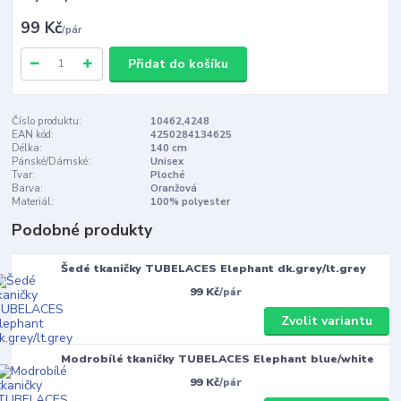
99 Kč
/
pár
Přidat do košíku
Číslo produktu:
10462,4248
EAN kód:
4250284134625
Délka:
140 cm
Pánské/Dámské:
Unisex
Tvar:
Ploché
Barva:
Oranžová
Materiál:
100% polyester
Podobné produkty
Šedé tkaničky TUBELACES Elephant dk.grey/lt.grey
99 Kč
/
pár
Zvolit variantu
Modrobílé tkaničky TUBELACES Elephant blue/white
99 Kč
/
pár