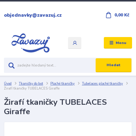
objednavky@zavazuj.cz
0,00 Kč
Menu
Hledat
Úvod
Tkaničky do bot
Ploché tkaničky
Tubelaces ploché tkaničky
Žirafí tkaničky TUBELACES Giraffe
Žirafí tkaničky TUBELACES
Giraffe