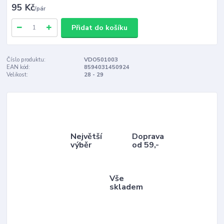
95 Kč
/
pár
Přidat do košíku
Číslo produktu:
VDO501003
EAN kód:
8594031450924
Velikost:
28 - 29
Největší
Doprava
výběr
od 59,-
Vše
skladem