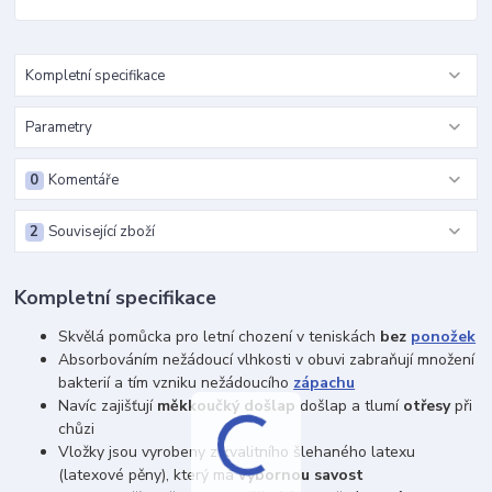
Kompletní specifikace
Parametry
0
Komentáře
2
Související zboží
Kompletní specifikace
Skvělá pomůcka pro letní chození v teniskách
bez
ponožek
Absorbováním nežádoucí vlhkosti v obuvi zabraňují množení
bakterií a tím vzniku nežádoucího
zápachu
Navíc zajišťují
měkkoučký došlap
došlap a tlumí
otřesy
při
chůzi
Vložky jsou vyrobeny z kvalitního šlehaného latexu
(latexové pěny), který má
výbornou savost