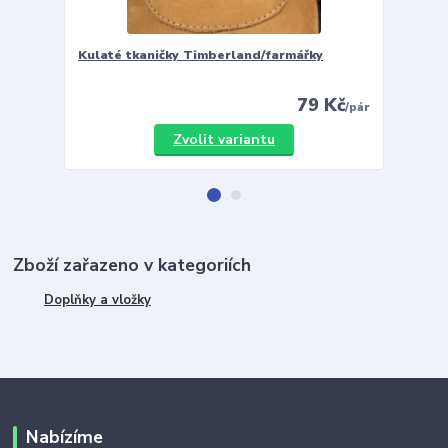
Kulaté tkaničky Timberland/farmářky
Vložky 
79 Kč
/
pár
Zvolit variantu
Zboží zařazeno v kategoriích
Doplňky a vložky
Nabízíme