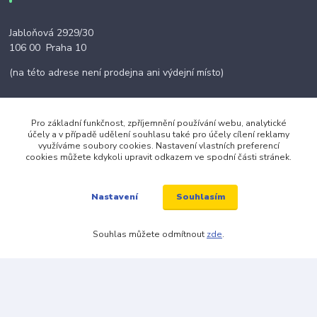
Jabloňová 2929/30
106 00 Praha 10
(na této adrese není prodejna ani výdejní místo)
Pro základní funkčnost, zpříjemnění používání webu, analytické
účely a v případě udělení souhlasu také pro účely cílení reklamy
Kontakty
využíváme soubory cookies. Nastavení vlastních preferencí
cookies můžete kdykoli upravit odkazem ve spodní části stránek.
+420 703 024 309
Souhlasím
Nastavení
objednavky@zavazuj.cz
Souhlas můžete odmítnout
zde
.