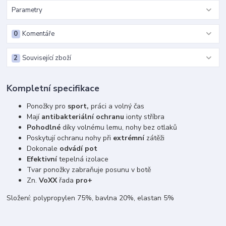
Parametry
0
Komentáře
2
Související zboží
Kompletní specifikace
Ponožky pro
sport,
práci a volný čas
Mají
antibakteriální ochranu
ionty stříbra
Pohodlné
díky volnému lemu, nohy bez otlaků
Poskytují ochranu nohy při
extrémní
zátěži
Dokonale
odvádí pot
Efektivní
tepelná izolace
Tvar ponožky zabraňuje posunu v botě
Zn.
VoXX
řada
pro+
Složení: polypropylen 75%, bavlna 20%, elastan 5%