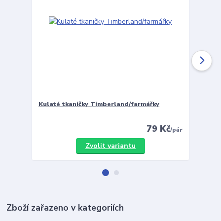
Kulaté tkaničky Timberland/farmářky
Vložky 
79 Kč
/
pár
Zvolit variantu
Zboží zařazeno v kategoriích