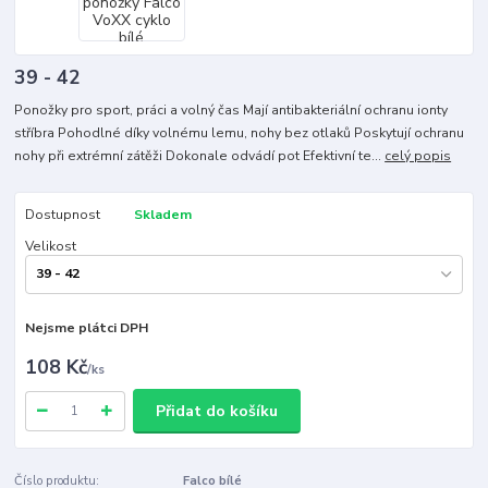
39 - 42
Ponožky pro sport, práci a volný čas Mají antibakteriální ochranu ionty
stříbra Pohodlné díky volnému lemu, nohy bez otlaků Poskytují ochranu
nohy při extrémní zátěži Dokonale odvádí pot Efektivní te...
celý popis
Dostupnost
Skladem
Velikost
Nejsme plátci DPH
108 Kč
/
ks
Přidat do košíku
Číslo produktu:
Falco bílé