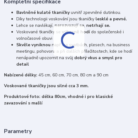
Kompletní specifikace
Bavlněné kulaté tkaničky
uvnitř zpevněné dutinkou.
Díky technologii voskování jsou tkaničky
lesklé a pevné.
Lehce se navlékají,
nerozvazují se
,
netrhají se.
Voskované tkaničky se
výborně hodí
do společenské i
volnočasové obuvi
Skvěle vyniknou
např. na svatbách, plesech, na business
meetingu, pohovoru a při dalších příležitostech, kde se hodí
nenápadně upozornit na svůj
dobrý vkus a smysl pro
detail
Nabízené délky:
45 cm, 60 cm, 70 cm, 80 cm a 90 cm
Voskované tkaničky jsou silné cca 3 mm.
Produktové foto: délka 80cm, vhodné i pro klasické
zavazování s mašlí
Parametry