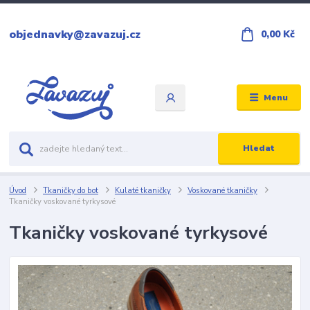
objednavky@zavazuj.cz
0,00 Kč
Menu
Hledat
Úvod
Tkaničky do bot
Kulaté tkaničky
Voskované tkaničky
Tkaničky voskované tyrkysové
Tkaničky voskované tyrkysové