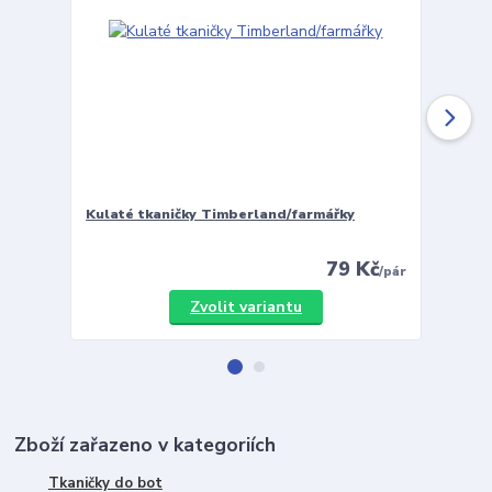
Kulaté tkaničky Timberland/farmářky
Vložky 
79 Kč
/
pár
Zvolit variantu
Zboží zařazeno v kategoriích
Tkaničky do bot