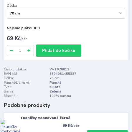
Délka
Nejsme plátci DPH
69 Kč
/
pár
Přidat do košíku
Číslo produktu:
VVT070012
EAN kód:
8594031455387
Délka:
70 cm
Pánské/Dámské:
Pánské
Tvar:
Kulaté
Barva:
Zelená
Materiál:
100% bavlna
Podobné produkty
Tkaničky voskované černé
69 Kč
/
pár