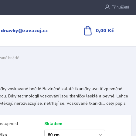
Přihlášení
0,00 Kč
ednavky@zavazuj.cz
vané hnědé
čky voskované hnědé Bavlněné kulaté tkaničky uvnitř zpevněné
kou. Díky technologii voskování jsou tkaničky lesklé a pevné. Lehce
vlékají, nerozvazují se, netrhají se. Voskované tkaničk...
celý popis
ostupnost
Skladem
élka