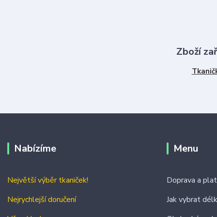
Zboží za
Tkanič
Nabízíme
Menu
Největší výběr tkaniček!
Doprava a pla
Nejrychlejší doručení
Jak vybrat dél