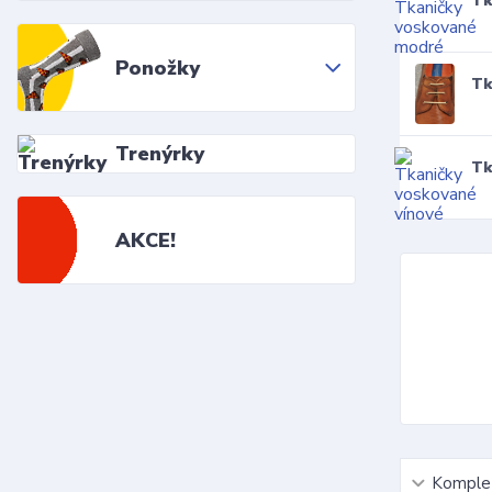
Tk
Ponožky
Tk
Trenýrky
Tk
AKCE!
Komplet