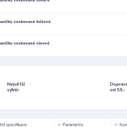
aničky voskované modré
aničky voskované béžové
aničky voskované vínové
Největší
Doprav
výběr
od 59,-
ní specifikace
Parametry
Kom