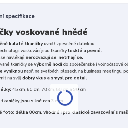
í specifikace
čky voskované hnědé
ěné kulaté tkaničky
uvnitř zpevněné dutinkou.
echnologii voskování jsou tkaničky
lesklé a pevné.
se navlékají,
nerozvazují se
,
netrhají se.
vané tkaničky se
výborně hodí
do společenské i volnočasové o
e vyniknou
např. na svatbách, plesech, na business meetingu, po
nit na svůj
dobrý vkus a smysl pro detail
élky:
45 cm, 60 cm, 70 cm, 80 cm a 90 cm
tkaničky jsou silné cca 3 mm.
 foto: délka 80cm, vhodné i pro klasické zavazování s maš