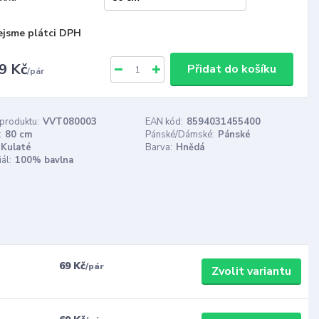
ejsme plátci DPH
9 Kč
Přidat do košíku
/
pár
 produktu:
VVT080003
EAN kód:
8594031455400
:
80 cm
Pánské/Dámské:
Pánské
Kulaté
Barva:
Hnědá
ál:
100% bavlna
69 Kč
/
pár
Zvolit variantu