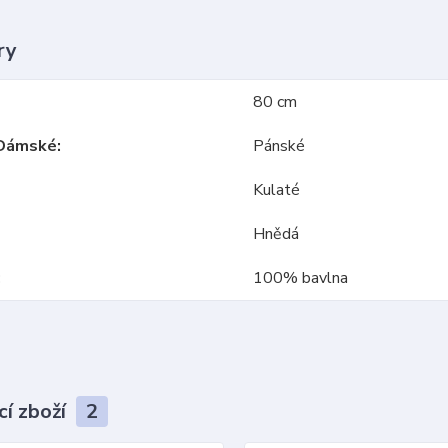
ry
80 cm
Dámské
Pánské
Kulaté
Hnědá
100% bavlna
cí zboží
2