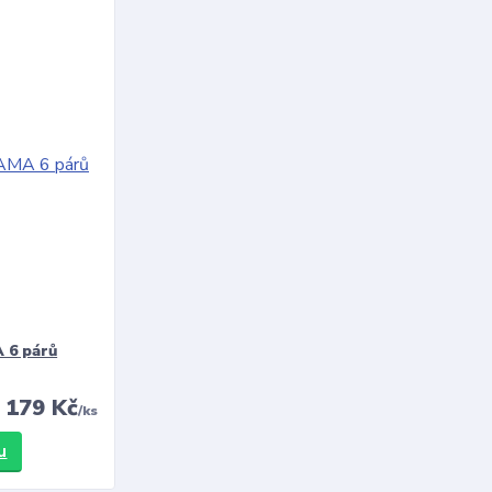
 6 párů
179 Kč
/
ks
u