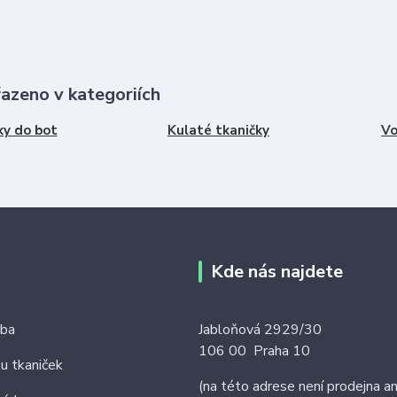
řazeno v kategoriích
ky do bot
Kulaté tkaničky
Vo
Kde nás najdete
tba
Jabloňová 2929/30
106 00 Praha 10
ku tkaniček
(na této adrese není prodejna an