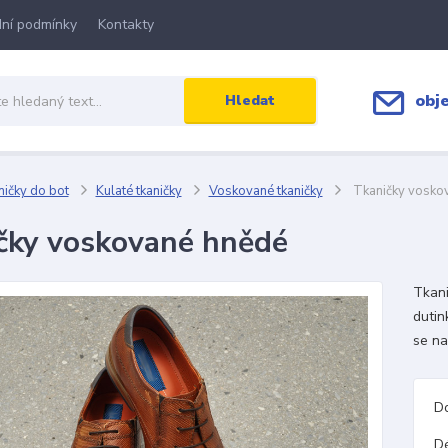
ní podmínky
Kontakty
obj
Hledat
ičky do bot
Kulaté tkaničky
Voskované tkaničky
Tkaničky vosko
čky voskované hnědé
Tkani
dutin
se na
D
D