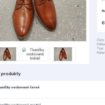
N
6
Číslo
Délka
Tvar:
Materi
 produkty
aničky voskované černé