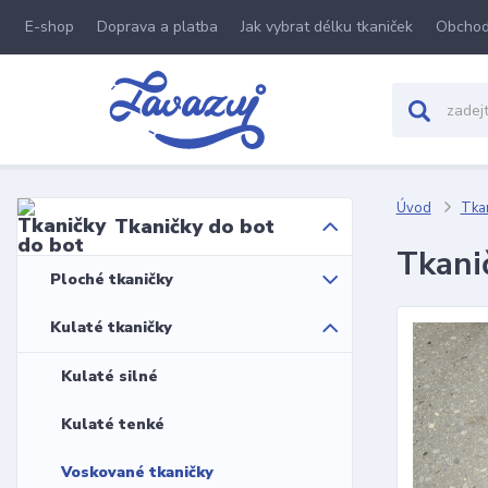
E-shop
Doprava a platba
Jak vybrat délku tkaniček
Obchod
Úvod
Tkan
Tkaničky do bot
Tkani
Ploché tkaničky
Kulaté tkaničky
Kulaté silné
Kulaté tenké
Voskované tkaničky