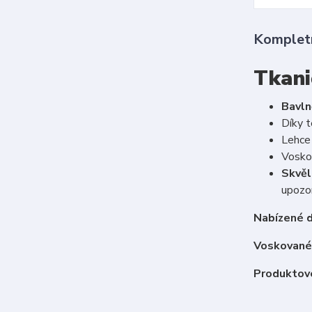
Kompletn
Tkani
Bavln
Díky t
Lehce 
Vosko
Skvěl
upozor
Nabízené d
Voskované 
Produktové