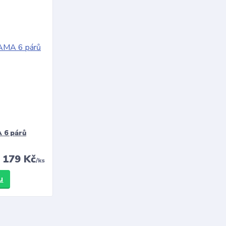
 6 párů
179 Kč
/
ks
u