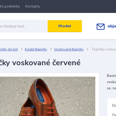
ní podmínky
Kontakty
obj
Hledat
ičky do bot
Kulaté tkaničky
Voskované tkaničky
Tkaničky vosko
čky voskované červené
Bavln
vosko
se, n
D
D