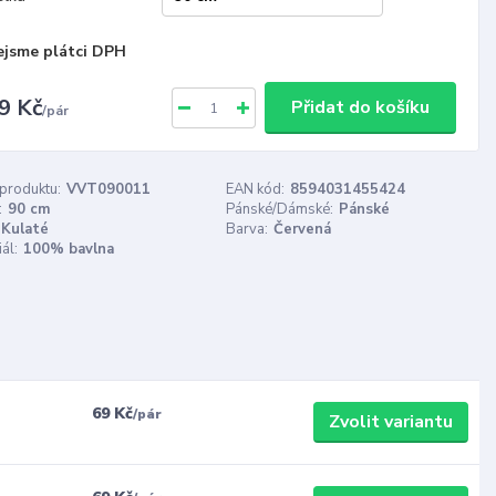
ejsme plátci DPH
9 Kč
Přidat do košíku
/
pár
 produktu:
VVT090011
EAN kód:
8594031455424
:
90 cm
Pánské/Dámské:
Pánské
Kulaté
Barva:
Červená
ál:
100% bavlna
69 Kč
/
pár
Zvolit variantu