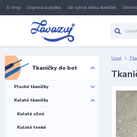
E-shop
Doprava a platba
Jak vybrat délku tkaniček
Obchod
Úvod
Tkan
Tkaničky do bot
Tkani
Ploché tkaničky
Kulaté tkaničky
Kulaté silné
Kulaté tenké