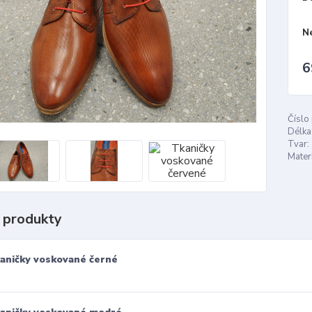
N
6
Číslo
Délka
Tvar:
Materi
 produkty
aničky voskované černé