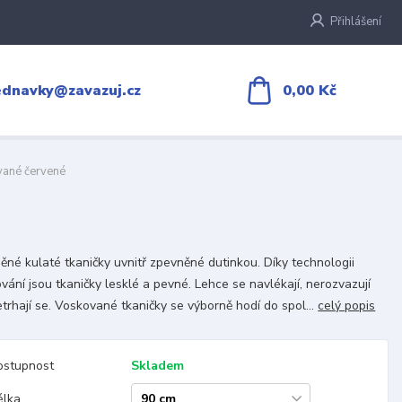
Přihlášení
0,00 Kč
ednavky@zavazuj.cz
vané červené
ěné kulaté tkaničky uvnitř zpevněné dutinkou. Díky technologii
vání jsou tkaničky lesklé a pevné. Lehce se navlékají, nerozvazují
etrhají se. Voskované tkaničky se výborně hodí do spol...
celý popis
ostupnost
Skladem
élka