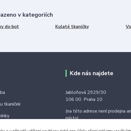
řazeno v kategoriích
ky do bot
Kulaté tkaničky
Vo
Kde nás najdete
tba
Jabloňová 2929/30
106 00 Praha 10
ku tkaniček
(na této adrese není prodejna an
ínky
místo)
ely a v případě udělení souhlasu také pro účely cílení reklamy využív