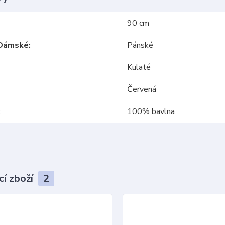
90 cm
Dámské
Pánské
Kulaté
Červená
100% bavlna
cí zboží
2