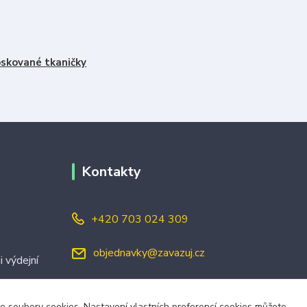
skované tkaničky
Kontakty
+420 703 024 309
objednavky@zavazuj.cz
i výdejní
áme soubory cookies. Nastavení vlastních preferencí cookies můžete