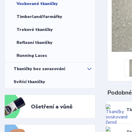
Voskované tkaničky
Timberland/farmářky
Trekové tkaničky
Reflexní tkaničky
Running Laces
Tkaničky bez zavazování
Svítící tkaničky
Podobné
Ošetření a vůně
Tk