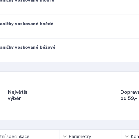
aničky voskované modré
aničky voskované hnědé
aničky voskované béžové
Největší
Doprav
výběr
od 59,-
ní specifikace
Parametry
Kom