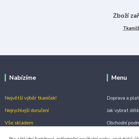
Zboží za
Tkanič
Nabízíme
Menu
Největší výběr tkaniček!
Doprava a pla
Nejrychlejší doručení
Jak vybrat dél
Vše skladem
Obchodní podm
Kontakty
Pro základní funkčnost, zpříjemnění používání webu, analytické úč