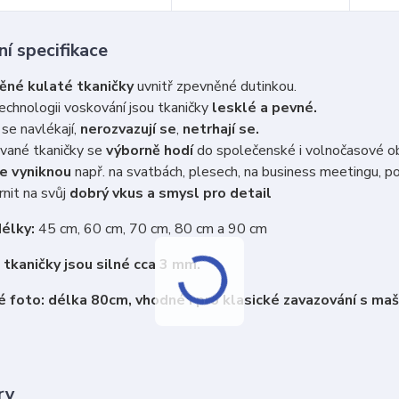
í specifikace
ěné kulaté tkaničky
uvnitř zpevněné dutinkou.
echnologii voskování jsou tkaničky
lesklé a pevné.
se navlékají,
nerozvazují se
,
netrhají se.
vané tkaničky se
výborně hodí
do společenské i volnočasové o
e vyniknou
např. na svatbách, plesech, na business meetingu, po
nit na svůj
dobrý vkus a smysl pro detail
élky:
45 cm, 60 cm, 70 cm, 80 cm a 90 cm
tkaničky jsou silné cca 3 mm.
 foto: délka 80cm, vhodné i pro klasické zavazování s maš
ry