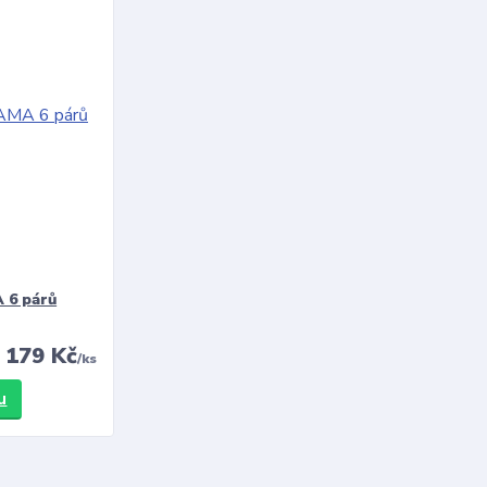
 6 párů
179 Kč
/
ks
u