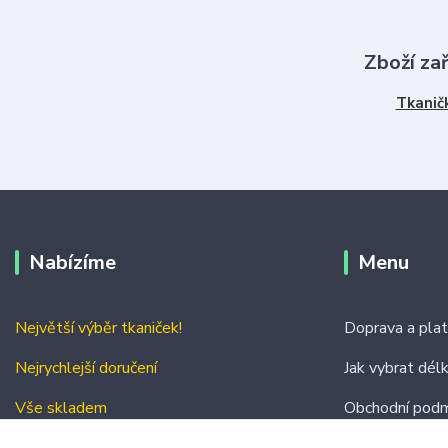
Zboží za
Tkanič
Nabízíme
Menu
Největší výběr tkaniček!
Doprava a pla
Nejrychlejší doručení
Jak vybrat dél
Vše skladem
Obchodní podm