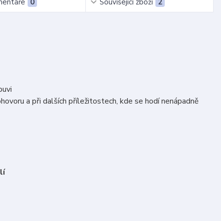
entáře
0
Související zboží
2
buvi
hovoru a při dalších příležitostech, kde se hodí nenápadně
lí