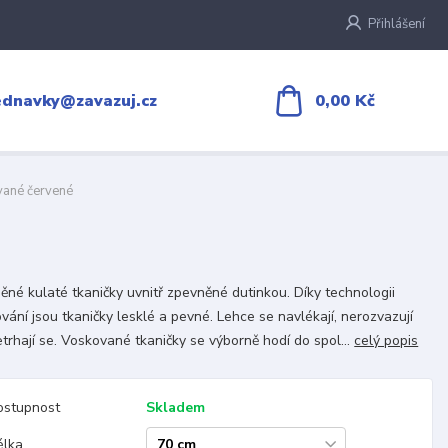
Přihlášení
0,00 Kč
ednavky@zavazuj.cz
vané červené
ěné kulaté tkaničky uvnitř zpevněné dutinkou. Díky technologii
vání jsou tkaničky lesklé a pevné. Lehce se navlékají, nerozvazují
etrhají se. Voskované tkaničky se výborně hodí do spol...
celý popis
ostupnost
Skladem
élka