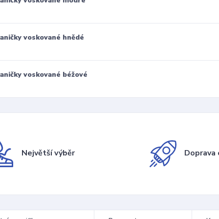
aničky voskované modré
aničky voskované hnědé
aničky voskované béžové
Největší výběr
Doprava 