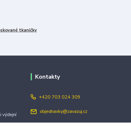
skované tkaničky
Kontakty
+420 703 024 309
objednavky@zavazuj.cz
i výdejní