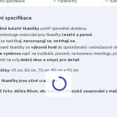
ní specifikace
Parametry
Kom
í specifikace
ěné kulaté tkaničky
uvnitř zpevněné dutinkou.
echnologii voskování jsou tkaničky
lesklé a pevné.
se navlékají,
nerozvazují se
,
netrhají se.
vané tkaničky se
výborně hodí
do společenské i volnočasové o
e vyniknou
např. na svatbách, plesech, na business meetingu, po
nit na svůj
dobrý vkus a smysl pro detail
élky:
45 cm, 60 cm, 70 cm, 80 cm a 90 cm
tkaničky jsou silné cca 3 mm.
 foto: délka 80cm, vhodné i pro klasické zavazování s maš