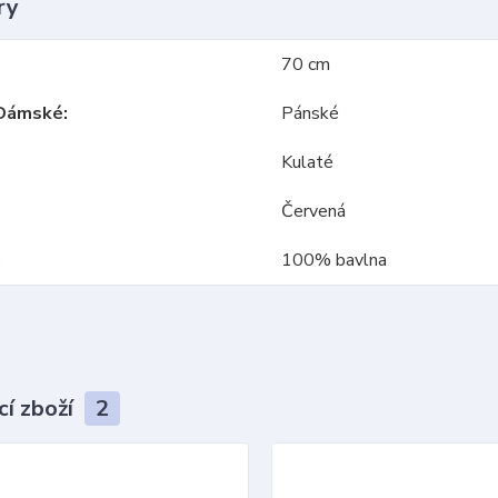
ry
70 cm
Dámské
Pánské
Kulaté
Červená
100% bavlna
cí zboží
2