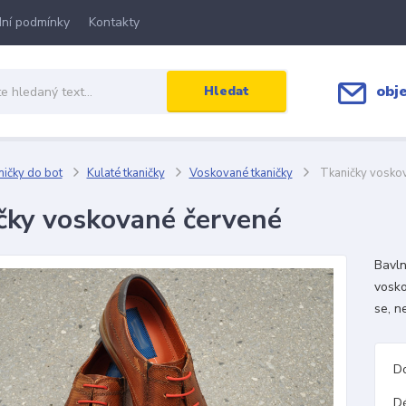
ní podmínky
Kontakty
obj
Hledat
ičky do bot
Kulaté tkaničky
Voskované tkaničky
Tkaničky vosko
čky voskované červené
Bavln
vosko
se, n
D
D