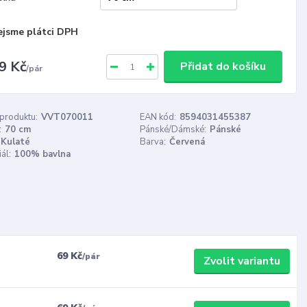
ejsme plátci DPH
9 Kč
Přidat do košíku
/
pár
 produktu:
VVT070011
EAN kód:
8594031455387
:
70 cm
Pánské/Dámské:
Pánské
Kulaté
Barva:
Červená
ál:
100% bavlna
69 Kč
/
pár
Zvolit variantu