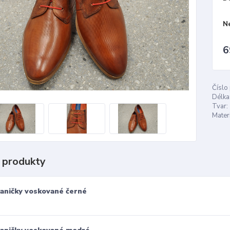
N
6
Číslo
Délka
Tvar:
Materi
 produkty
aničky voskované černé