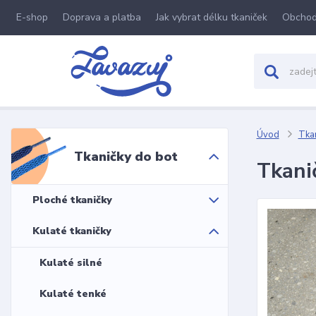
E-shop
Doprava a platba
Jak vybrat délku tkaniček
Obchod
Úvod
Tkan
Tkaničky do bot
Tkani
Ploché tkaničky
Kulaté tkaničky
Kulaté silné
Kulaté tenké