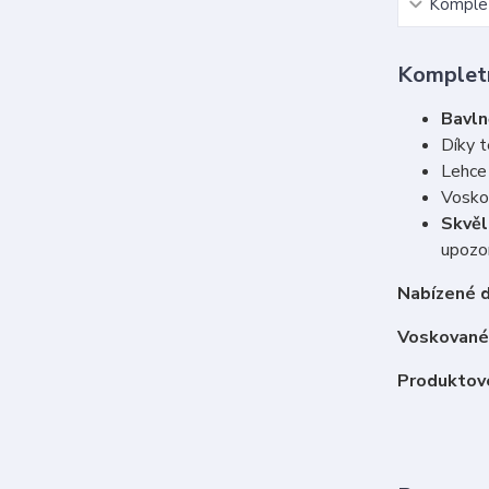
Komplet
Kompletn
Bavln
Díky t
Lehce 
Vosko
Skvěl
upozor
Nabízené d
Voskované 
Produktové