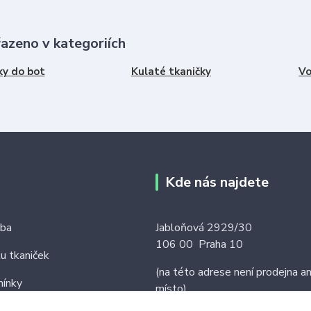
řazeno v kategoriích
ky do bot
Kulaté tkaničky
Vo
Kde nás najdete
tba
Jabloňová 2929/30
106 00 Praha 10
ku tkaniček
(na této adrese není prodejna an
ínky
místo)