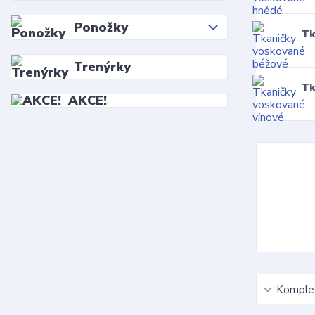
Ponožky
Tk
Trenýrky
Tk
AKCE!
Komplet