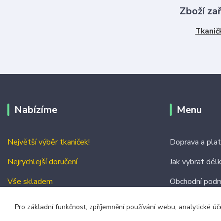
Zboží za
Tkanič
Nabízíme
Menu
Největší výběr tkaniček!
Doprava a pla
Nejrychlejší doručení
Jak vybrat dél
Vše skladem
Obchodní podm
Kontakty
Pro základní funkčnost, zpříjemnění používání webu, analytické úč