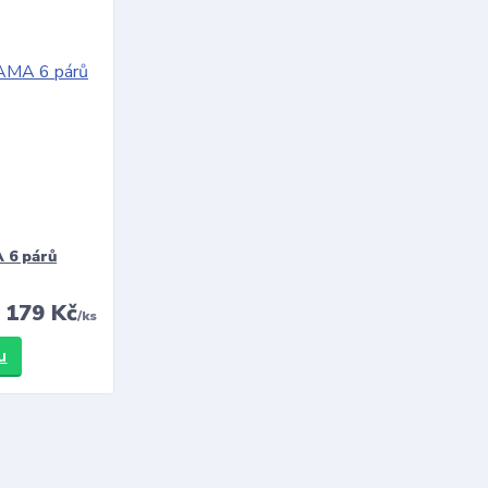
 6 párů
179 Kč
/
ks
u