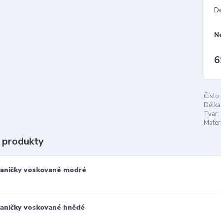
D
N
6
Číslo
Délka
Tvar:
Materi
 produkty
aničky voskované modré
aničky voskované hnědé