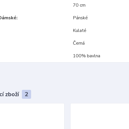
70 cm
Dámské
Pánské
Kulaté
Černá
100% bavlna
cí zboží
2