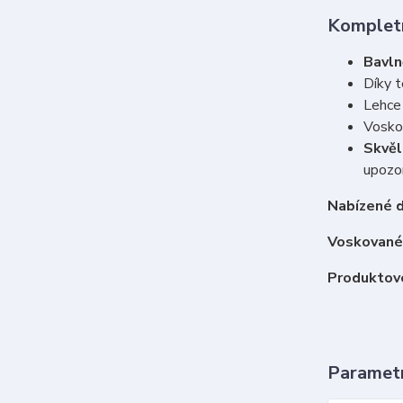
Kompletn
Bavln
Díky t
Lehce 
Vosko
Skvěl
upozor
Nabízené d
Voskované 
Produktové
Paramet