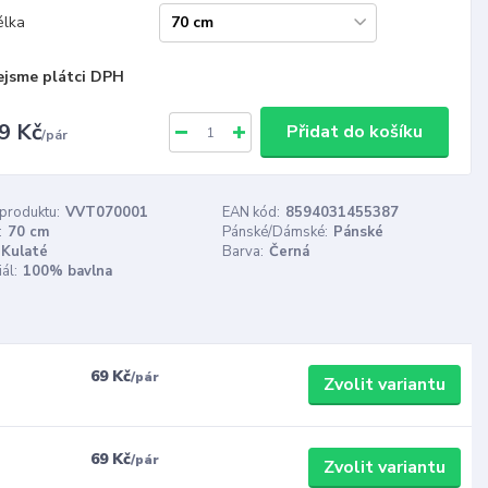
élka
ejsme plátci DPH
9 Kč
Přidat do košíku
/
pár
 produktu:
VVT070001
EAN kód:
8594031455387
:
70 cm
Pánské/Dámské:
Pánské
Kulaté
Barva:
Černá
ál:
100% bavlna
69 Kč
/
pár
Zvolit variantu
69 Kč
/
pár
Zvolit variantu