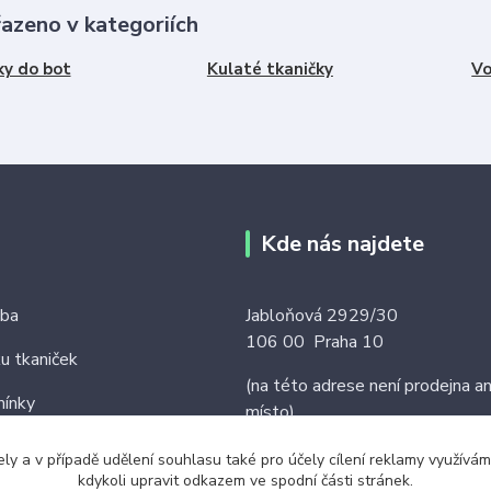
řazeno v kategoriích
ky do bot
Kulaté tkaničky
Vo
Kde nás najdete
tba
Jabloňová 2929/30
106 00 Praha 10
ku tkaniček
(na této adrese není prodejna an
ínky
místo)
ely a v případě udělení souhlasu také pro účely cílení reklamy využív
kdykoli upravit odkazem ve spodní části stránek.