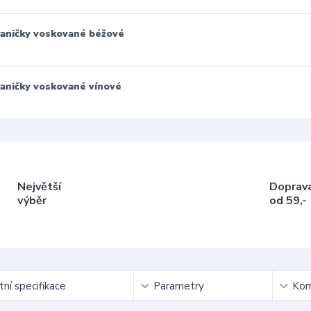
aničky voskované béžové
aničky voskované vínové
Největší
Doprav
výběr
od 59,-
ní specifikace
Parametry
Kom