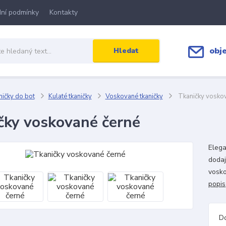
ní podmínky
Kontakty
obj
Hledat
ičky do bot
Kulaté tkaničky
Voskované tkaničky
Tkaničky voskov
čky voskované černé
Elega
dodaj
vosko
popis
D