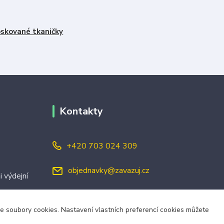
skované tkaničky
Kontakty
+420 703 024 309
objednavky@zavazuj.cz
i výdejní
áme soubory cookies. Nastavení vlastních preferencí cookies můžete