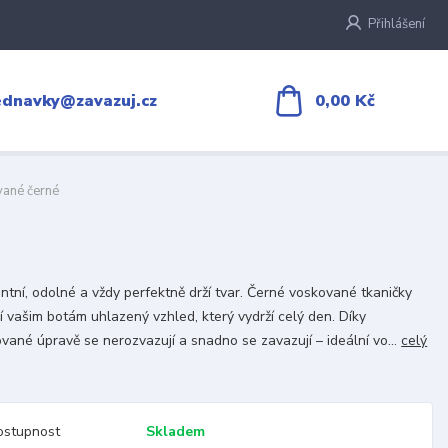
Přihlášení
0,00 Kč
ednavky@zavazuj.cz
ané černé
ntní, odolné a vždy perfektně drží tvar. Černé voskované tkaničky
í vašim botám uhlazený vzhled, který vydrží celý den. Díky
vané úpravě se nerozvazují a snadno se zavazují – ideální vo...
celý
ostupnost
Skladem