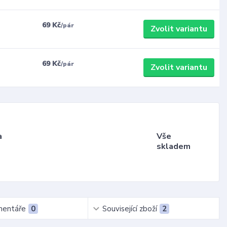
69 Kč
/
pár
Zvolit variantu
69 Kč
/
pár
Zvolit variantu
a
Vše
skladem
entáře
0
Související zboží
2