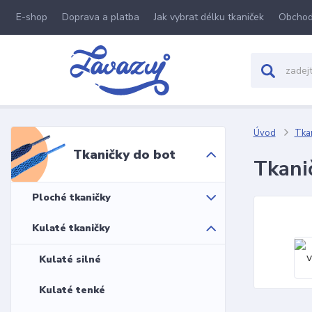
E-shop
Doprava a platba
Jak vybrat délku tkaniček
Obchod
Úvod
Tkan
Tkaničky do bot
Tkani
Ploché tkaničky
Kulaté tkaničky
Kulaté silné
Kulaté tenké