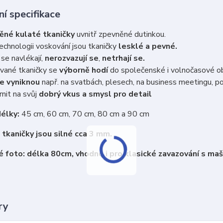
í specifikace
ěné kulaté tkaničky
uvnitř zpevněné dutinkou.
echnologii voskování jsou tkaničky
lesklé a pevné.
se navlékají,
nerozvazují se
,
netrhají se.
vané tkaničky se
výborně hodí
do společenské i volnočasové o
e vyniknou
např. na svatbách, plesech, na business meetingu, po
nit na svůj
dobrý vkus a smysl pro detail
élky:
45 cm, 60 cm, 70 cm, 80 cm a 90 cm
tkaničky jsou silné cca 3 mm.
 foto: délka 80cm, vhodné i pro klasické zavazování s maš
ry