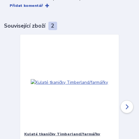
Přidat komentář
Související zboží
2
Kulaté tkaničky Timberland/farmářky
Vložky 