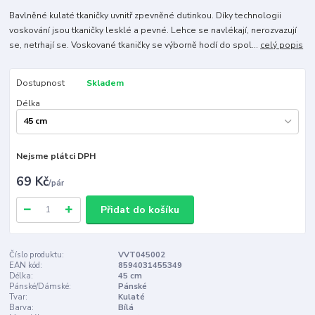
Bavlněné kulaté tkaničky uvnitř zpevněné dutinkou. Díky technologii
voskování jsou tkaničky lesklé a pevné. Lehce se navlékají, nerozvazují
se, netrhají se. Voskované tkaničky se výborně hodí do spol...
celý popis
Dostupnost
Skladem
Délka
Nejsme plátci DPH
69 Kč
/
pár
Přidat do košíku
Číslo produktu:
VVT045002
EAN kód:
8594031455349
Délka:
45 cm
Pánské/Dámské:
Pánské
Tvar:
Kulaté
Barva:
Bílá