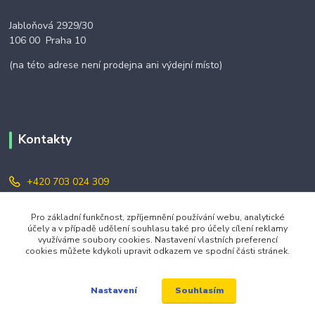
Jabloňová 2929/30
106 00 Praha 10
(na této adrese není prodejna ani výdejní místo)
Kontakty
+420 703 024 309
objednavky@zavazuj.cz
Pro základní funkčnost, zpříjemnění používání webu, analytické
účely a v případě udělení souhlasu také pro účely cílení reklamy
využíváme soubory cookies. Nastavení vlastních preferencí
cookies můžete kdykoli upravit odkazem ve spodní části stránek.
Souhlasím
Nastavení