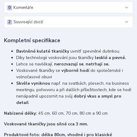
0
Komentáře
2
Související zboží
Kompletní specifikace
Bavlněné kulaté tkaničky
uvnitř zpevněné dutinkou.
Díky technologii voskování jsou tkaničky
lesklé a pevné.
Lehce se navlékají,
nerozvazují se
,
netrhají se.
Voskované tkaničky se
výborně hodí
do společenské i
volnočasové obuvi
Skvěle vyniknou
např. na svatbách, plesech, na business
meetingu, pohovoru a při dalších příležitostech, kde se hodí
nenápadně upozornit na svůj
dobrý vkus a smysl pro
detail
Nabízené délky:
45 cm, 60 cm, 70 cm, 80 cm a 90 cm
Voskované tkaničky jsou silné cca 3 mm.
Produktové foto: délka 80cm, vhodné i pro klasické