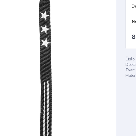
D
N
8
Číslo
Délka
Tvar:
Materi