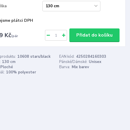
élka
ejsme plátci DPH
9 Kč
Přidat do košíku
/
pár
 produktu:
10608 stars/black
EAN kód:
4250284160303
:
130 cm
Pánské/Dámské:
Unisex
Ploché
Barva:
Mix barev
ál:
100% polyester