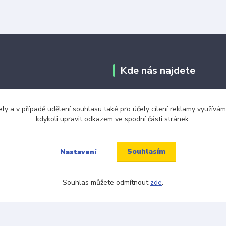
Kde nás najdete
tba
Jabloňová 2929/30
ely a v případě udělení souhlasu také pro účely cílení reklamy využív
106 00 Praha 10
kdykoli upravit odkazem ve spodní části stránek.
ku tkaniček
(na této adrese není prodejna an
ínky
místo)
Souhlasím
Nastavení
Souhlas můžete odmítnout
zde
.