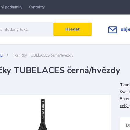
ní podmínky
Kontakty
obj
Hledat
E!
Tkaničky TUBELACES černá/hvězdy
čky TUBELACES černá/hvězdy
Tkani
Kvali
Balen
celý 
D