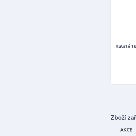
Kulaté t
Zboží za
AKCE!