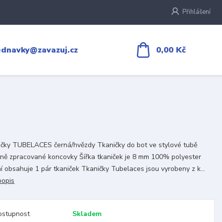
Přihlášení
0,00 Kč
ednavky@zavazuj.cz
čky TUBELACES černá/hvězdy Tkaničky do bot ve stylové tubě
tně zpracované koncovky Šířka tkaniček je 8 mm 100% polyester
í obsahuje 1 pár tkaniček Tkaničky Tubelaces jsou vyrobeny z k...
popis
ostupnost
Skladem