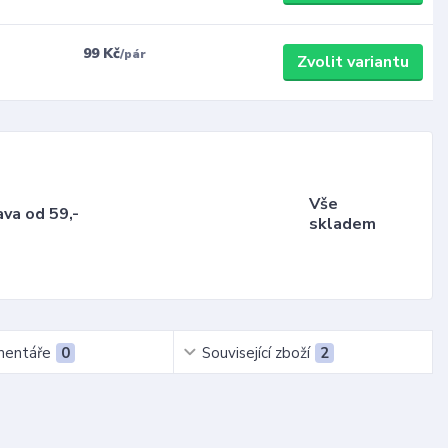
99 Kč
/
pár
Zvolit variantu
Vše
va od 59,-
skladem
entáře
0
Související zboží
2