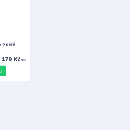
 6 párů
179 Kč
/
ks
u