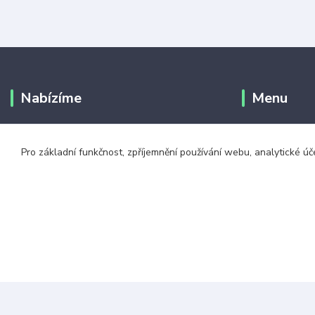
Nabízíme
Menu
Největší výběr tkaniček!
Doprava a pla
Pro základní funkčnost, zpříjemnění používání webu, analytické úč
Nejrychlejší doručení
Jak vybrat dél
Vše skladem
Obchodní podm
Kontakty