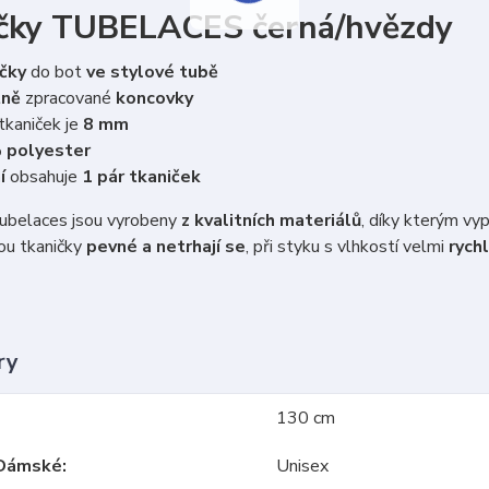
čky TUBELACES černá/hvězdy
čky
do bot
ve stylové tubě
tně
zpracované
koncovky
tkaniček je
8 mm
 polyester
í
obsahuje
1 pár tkaniček
belaces jsou vyrobeny
z kvalitních materiálů
, díky kterým vy
ou tkaničky
pevné a netrhají se
, při styku s vlhkostí velmi
rychl
ry
130 cm
Dámské
Unisex