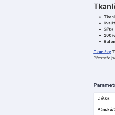
Tkani
Tkani
Kvali
Šířka
100%
Balen
Tkaničky
Tu
Přestože js
Paramet
Délka
Pánské/