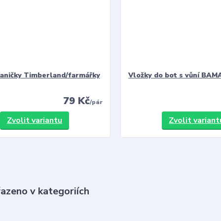
kaničky Timberland/farmářky
Vložky do bot s vůní BAMA
79 Kč
/
pár
Zvolit variantu
Zvolit variant
řazeno v kategoriích