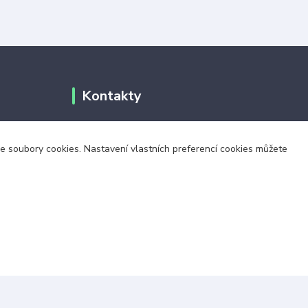
Kontakty
+420 703 024 309
áme soubory cookies. Nastavení vlastních preferencí cookies můžete
objednavky@zavazuj.cz
i výdejní