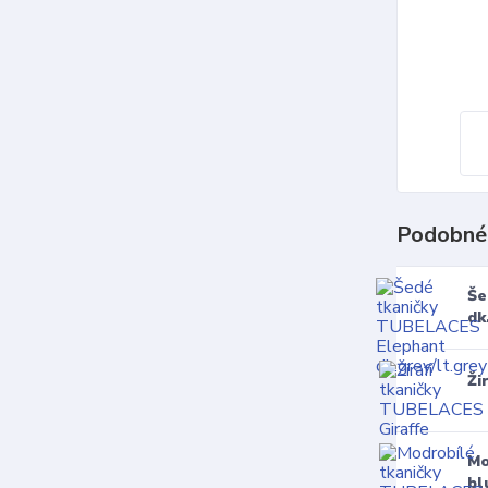
Podobné
Še
dk
Ži
Mo
bl