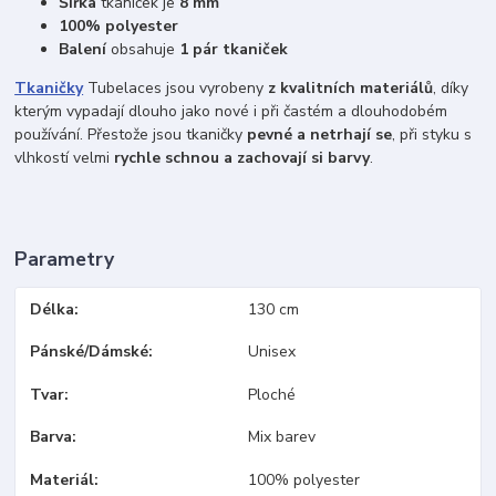
Šířka
tkaniček je
8 mm
100% polyester
Balení
obsahuje
1 pár tkaniček
Tkaničky
Tubelaces jsou vyrobeny
z kvalitních materiálů
, díky
kterým vypadají dlouho jako nové i při častém a dlouhodobém
používání. Přestože jsou tkaničky
pevné a netrhají se
, při styku s
vlhkostí velmi
rychle schnou a zachovají si barvy
.
Parametry
Délka
130 cm
Pánské/Dámské
Unisex
Tvar
Ploché
Barva
Mix barev
Materiál
100% polyester