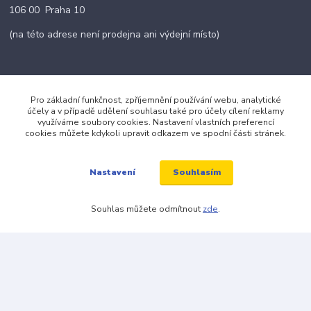
106 00 Praha 10
(na této adrese není prodejna ani výdejní místo)
Pro základní funkčnost, zpříjemnění používání webu, analytické
Kontakty
účely a v případě udělení souhlasu také pro účely cílení reklamy
využíváme soubory cookies. Nastavení vlastních preferencí
cookies můžete kdykoli upravit odkazem ve spodní části stránek.
+420 703 024 309
Souhlasím
Nastavení
objednavky@zavazuj.cz
Souhlas můžete odmítnout
zde
.
© 2026 zavazuj.cz Všechna práva vyhrazena.