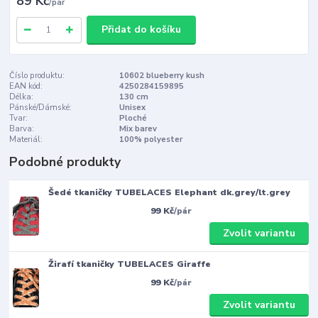
89 Kč
/
pár
Přidat do košíku
Číslo produktu:
10602 blueberry kush
EAN kód:
4250284159895
Délka:
130 cm
Pánské/Dámské:
Unisex
Tvar:
Ploché
Barva:
Mix barev
Materiál:
100% polyester
Podobné produkty
Šedé tkaničky TUBELACES Elephant dk.grey/lt.grey
99 Kč
/
pár
Zvolit variantu
Žirafí tkaničky TUBELACES Giraffe
99 Kč
/
pár
Zvolit variantu