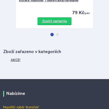
Kulaté tkaničky Timberland/farmářky
Vložky 
79 Kč
/
pár
Zvolit variantu
Zboží zařazeno v kategoriích
AKCE!
Nabízíme
Největší výběr tkaniček!