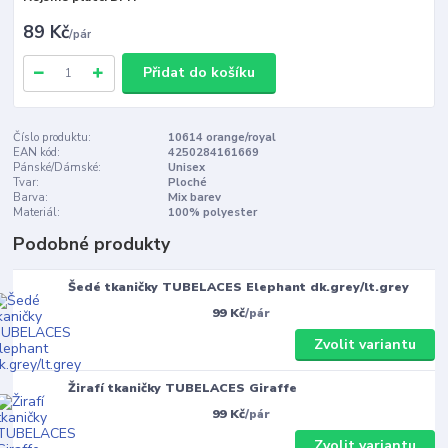
89 Kč
/
pár
Přidat do košíku
Číslo produktu:
10614 orange/royal
EAN kód:
4250284161669
Pánské/Dámské:
Unisex
Tvar:
Ploché
Barva:
Mix barev
Materiál:
100% polyester
Podobné produkty
Šedé tkaničky TUBELACES Elephant dk.grey/lt.grey
99 Kč
/
pár
Zvolit variantu
Žirafí tkaničky TUBELACES Giraffe
99 Kč
/
pár
Zvolit variantu