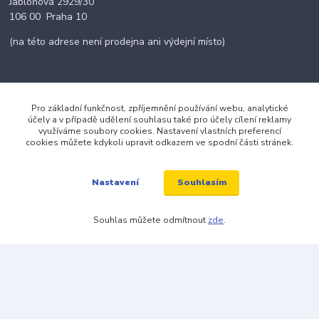
Jabloňová 2929/30
106 00 Praha 10
(na této adrese není prodejna ani výdejní místo)
Pro základní funkčnost, zpříjemnění používání webu, analytické
Kontakty
účely a v případě udělení souhlasu také pro účely cílení reklamy
využíváme soubory cookies. Nastavení vlastních preferencí
cookies můžete kdykoli upravit odkazem ve spodní části stránek.
+420 703 024 309
Souhlasím
Nastavení
objednavky@zavazuj.cz
Souhlas můžete odmítnout
zde
.
© 2026 zavazuj.cz Všechna práva vyhrazena.