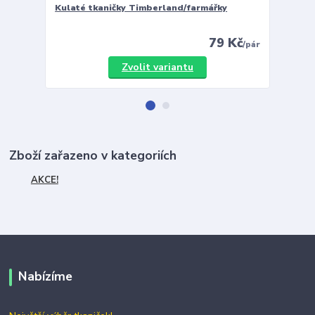
Kulaté tkaničky Timberland/farmářky
Vložky 
79 Kč
/
pár
Zvolit variantu
Zboží zařazeno v kategoriích
AKCE!
Nabízíme