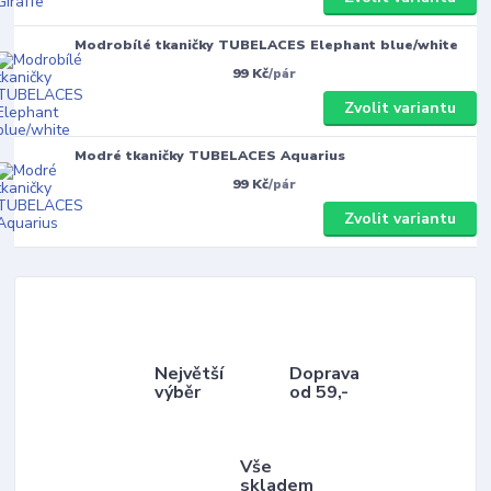
Modrobílé tkaničky TUBELACES Elephant blue/white
99 Kč
/
pár
Zvolit variantu
Modré tkaničky TUBELACES Aquarius
99 Kč
/
pár
Zvolit variantu
Největší
Doprava
výběr
od 59,-
Vše
skladem