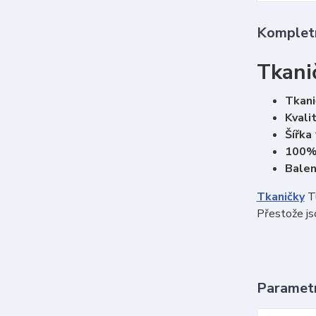
Kompletn
Tkani
Tkani
Kvali
Šířka
100%
Balen
Tkaničky
Tu
Přestože js
Paramet