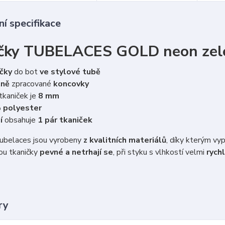
í specifikace
čky TUBELACES GOLD neon zel
čky
do bot
ve stylové tubě
tně
zpracované
koncovky
tkaniček je
8 mm
 polyester
í
obsahuje
1 pár tkaniček
belaces jsou vyrobeny
z kvalitních materiálů
, díky kterým vy
ou tkaničky
pevné a netrhají se
, při styku s vlhkostí velmi
rychl
ry