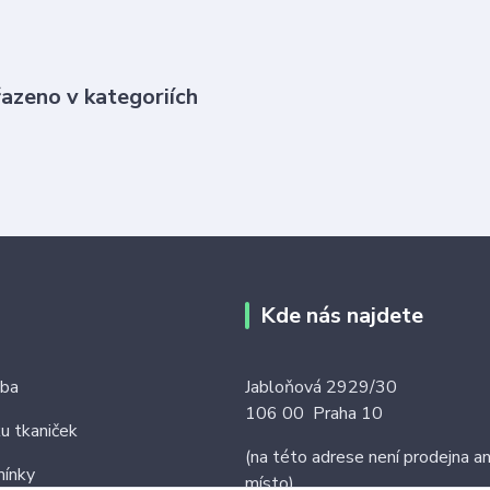
řazeno v kategoriích
Kde nás najdete
tba
Jabloňová 2929/30
106 00 Praha 10
ku tkaniček
(na této adrese není prodejna an
ínky
místo)