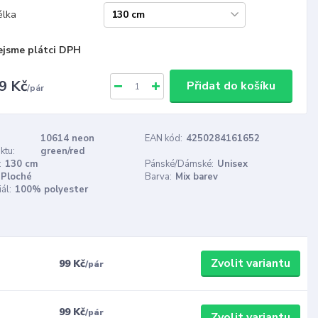
élka
ejsme plátci DPH
9 Kč
Přidat do košíku
/
pár
10614 neon
EAN kód:
4250284161652
ktu:
green/red
:
130 cm
Pánské/Dámské:
Unisex
Ploché
Barva:
Mix barev
ál:
100% polyester
Zvolit variantu
99 Kč
/
pár
99 Kč
/
pár
Zvolit variantu