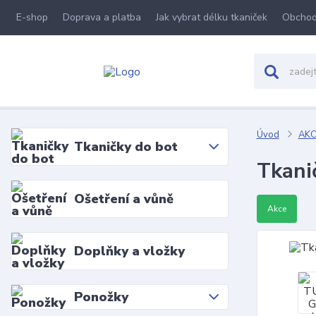
E-shop
Doprava a platba
Jak vybrat délku tkaniček
Obchod
Úvod
AKC
Tkaničky do bot
Tkani
Ošetření a vůně
Akce
Doplňky a vložky
Ponožky