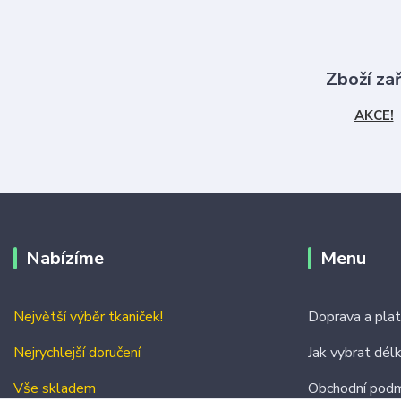
Zboží za
AKCE!
Nabízíme
Menu
Největší výběr tkaniček!
Doprava a pla
Nejrychlejší doručení
Jak vybrat dél
Vše skladem
Obchodní podm