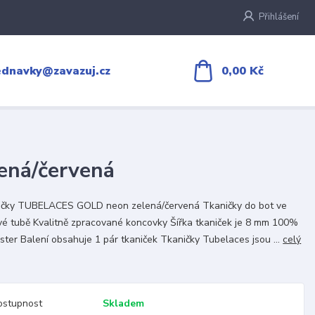
Přihlášení
0,00 Kč
ednavky@zavazuj.cz
ená/červená
ičky TUBELACES GOLD neon zelená/červená Tkaničky do bot ve
vé tubě Kvalitně zpracované koncovky Šířka tkaniček je 8 mm 100%
ster Balení obsahuje 1 pár tkaniček Tkaničky Tubelaces jsou ...
celý
ostupnost
Skladem