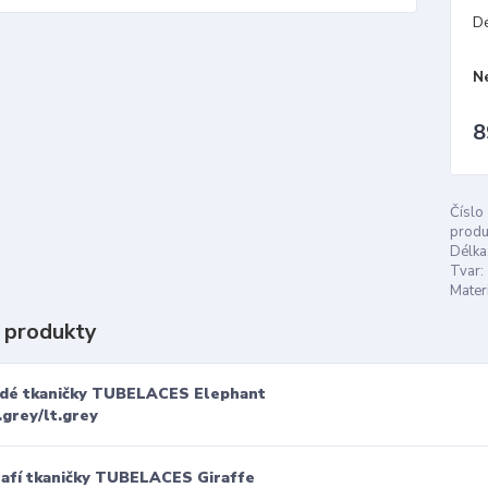
D
N
8
Číslo
produ
Délka
Tvar:
Materi
 produkty
dé tkaničky TUBELACES Elephant
.grey/lt.grey
rafí tkaničky TUBELACES Giraffe