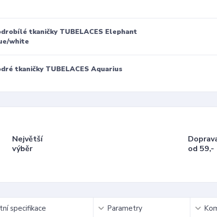
drobílé tkaničky TUBELACES Elephant
ue/white
dré tkaničky TUBELACES Aquarius
Největší
Doprav
výběr
od 59,-
ní specifikace
Parametry
Kom