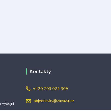
Kontakty
+420 703 024 309
objednavky@zavazuj.cz
i výdejní