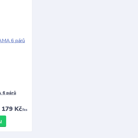
 6 párů
179 Kč
/
ks
u