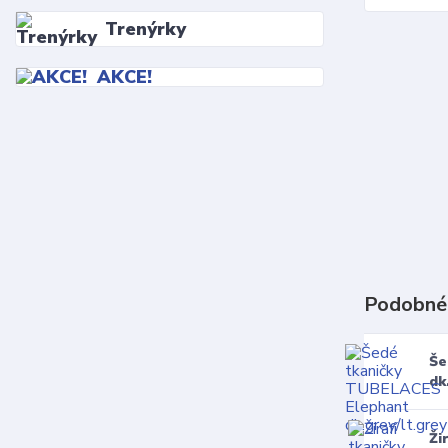
Trenýrky
AKCE!
Podobné
Še
dk
Ži