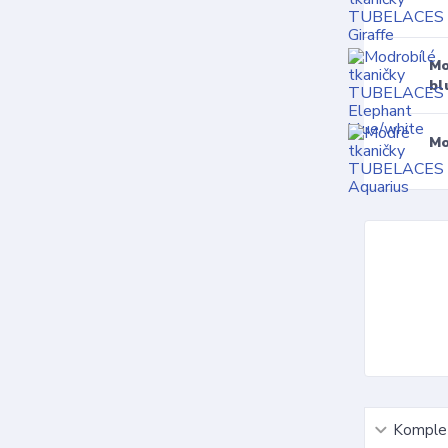
Mo
bl
Mo
Komplet