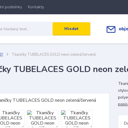
ní podmínky
Kontakty
obj
Hledat
E!
Tkaničky TUBELACES GOLD neon zelená/červená
čky TUBELACES GOLD neon zel
Tkan
stylo
polye
popis
D