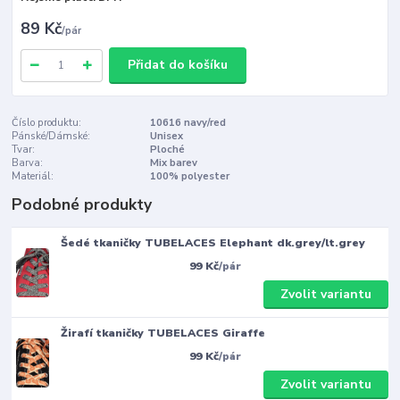
89 Kč
/
pár
Přidat do košíku
Číslo produktu:
10616 navy/red
Pánské/Dámské:
Unisex
Tvar:
Ploché
Barva:
Mix barev
Materiál:
100% polyester
Podobné produkty
Šedé tkaničky TUBELACES Elephant dk.grey/lt.grey
99 Kč
/
pár
Zvolit variantu
Žirafí tkaničky TUBELACES Giraffe
99 Kč
/
pár
Zvolit variantu