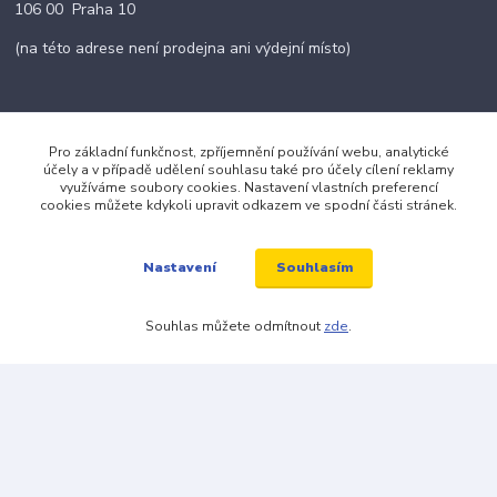
106 00 Praha 10
(na této adrese není prodejna ani výdejní místo)
Pro základní funkčnost, zpříjemnění používání webu, analytické
Kontakty
účely a v případě udělení souhlasu také pro účely cílení reklamy
využíváme soubory cookies. Nastavení vlastních preferencí
cookies můžete kdykoli upravit odkazem ve spodní části stránek.
+420 703 024 309
Souhlasím
Nastavení
objednavky@zavazuj.cz
Souhlas můžete odmítnout
zde
.
© 2026 zavazuj.cz Všechna práva vyhrazena.