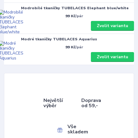
Modrobílé tkaničky TUBELACES Elephant blue/white
99 Kč
/
pár
Zvolit variantu
Modré tkaničky TUBELACES Aquarius
99 Kč
/
pár
Zvolit variantu
Největší
Doprava
výběr
od 59,-
Vše
skladem