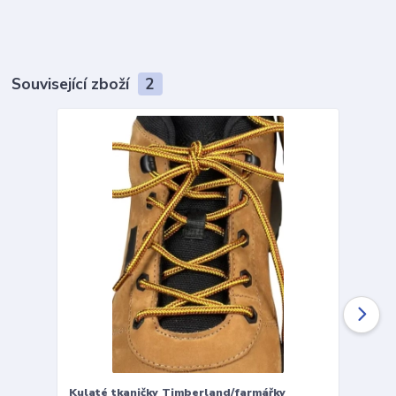
Související zboží
2
Kulaté tkaničky Timberland/farmářky
Vložky 