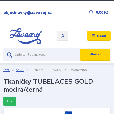
objednavky@zavazuj.cz
0,00 Kč
Menu
Hledat
Úvod
AKCE!
Tkaničky TUBELACES GOLD modrá/černá
Tkaničky TUBELACES GOLD
modrá/černá
Akce