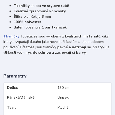
Tkaničky
do bot
ve stylové tubě
Kvalitně
zpracované
koncovky
Šířka
tkaniček je
8 mm
100% polyester
Balení
obsahuje
1 pár tkaniček
Tkaničky
Tubelaces jsou vyrobeny
z kvalitních materiálů
, díky
kterým vypadají dlouho jako nové i při častém a dlouhodobém
používání. Přestože jsou tkaničky
pevné a netrhají se
, při styku s
vlhkostí velmi
rychle schnou a zachovají si barvy
.
Parametry
Délka
130 cm
Pánské/Dámské
Unisex
Tvar
Ploché