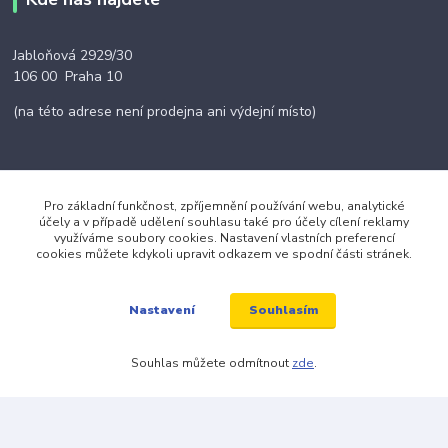
Jabloňová 2929/30
106 00 Praha 10
(na této adrese není prodejna ani výdejní místo)
Pro základní funkčnost, zpříjemnění používání webu, analytické
Kontakty
účely a v případě udělení souhlasu také pro účely cílení reklamy
využíváme soubory cookies. Nastavení vlastních preferencí
cookies můžete kdykoli upravit odkazem ve spodní části stránek.
+420 703 024 309
Souhlasím
Nastavení
objednavky@zavazuj.cz
Souhlas můžete odmítnout
zde
.