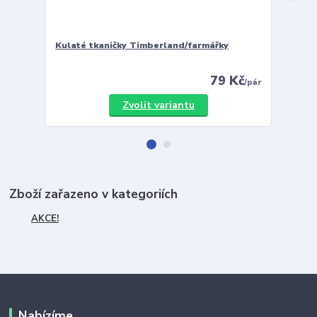
Kulaté tkaničky Timberland/farmářky
Vložky 
79 Kč
/
pár
Zvolit variantu
Zboží zařazeno v kategoriích
AKCE!
Nabízíme