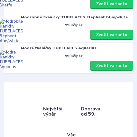
Zvolit variantu
Modrobílé tkaničky TUBELACES Elephant blue/white
99 Kč
/
pár
Zvolit variantu
Modré tkaničky TUBELACES Aquarius
99 Kč
/
pár
Zvolit variantu
Největší
Doprava
výběr
od 59,-
Vše