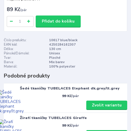
89 Kč
/
pár
Přidat do košíku
Číslo produktu:
10617 blue/black
EAN kód:
4250284162307
Délka:
130 cm
Pánské/Dámské:
Unisex
Tvar:
Ploché
Barva:
Mix barev
Materiál:
100% polyester
Podobné produkty
Šedé tkaničky TUBELACES Elephant dk.grey/lt.grey
99 Kč
/
pár
Zvolit variantu
Žirafí tkaničky TUBELACES Giraffe
99 Kč
/
pár