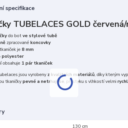
í specifikace
čky TUBELACES GOLD červená/
čky
do bot
ve stylové tubě
tně
zpracované
koncovky
tkaniček je
8 mm
 polyester
í
obsahuje
1 pár tkaniček
belaces jsou vyrobeny
z kvalitních materiálů
, díky kterým vy
ou tkaničky
pevné a netrhají se
, při styku s vlhkostí velmi
rychl
ry
130 cm