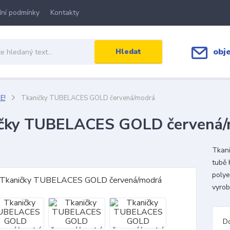
ní podmínky
Kontakty
obj
Hledat
E!
Tkaničky TUBELACES GOLD červená/modrá
čky TUBELACES GOLD červená/
Tkan
tubě 
polye
vyrob
D