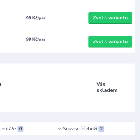
Zvolit variantu
99 Kč
/
pár
99 Kč
/
pár
Zvolit variantu
a
Vše
skladem
entáře
0
Související zboží
2