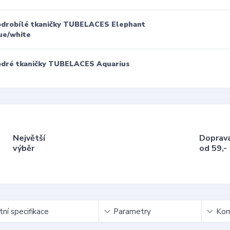
drobílé tkaničky TUBELACES Elephant
ue/white
dré tkaničky TUBELACES Aquarius
Největší
Doprav
výběr
od 59,-
ní specifikace
Parametry
Kom