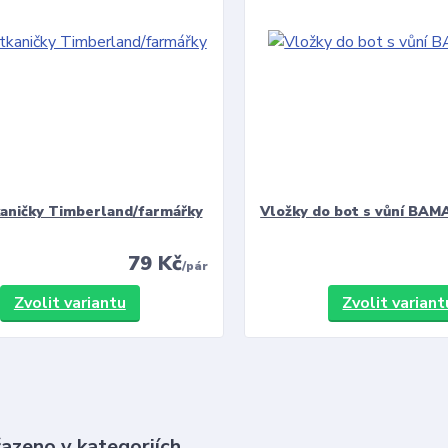
kaničky Timberland/farmářky
Vložky do bot s vůní BAMA
79 Kč
/
pár
Zvolit variantu
Zvolit variant
řazeno v kategoriích