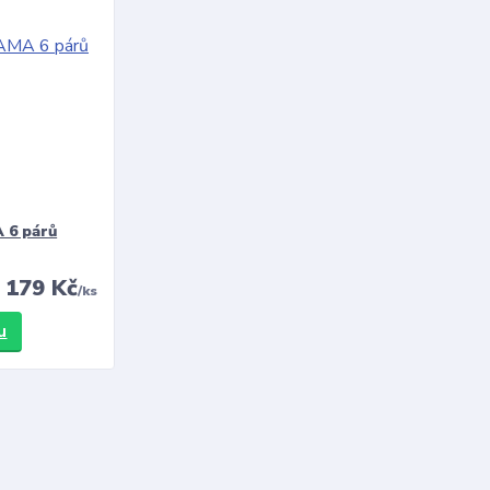
 6 párů
179 Kč
/
ks
u