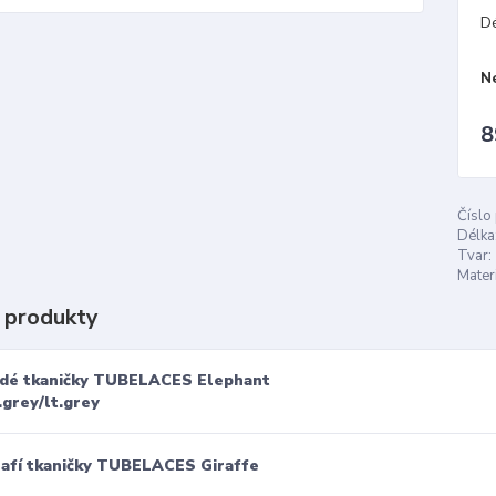
D
N
8
Číslo
Délka
Tvar:
Materi
 produkty
dé tkaničky TUBELACES Elephant
.grey/lt.grey
rafí tkaničky TUBELACES Giraffe