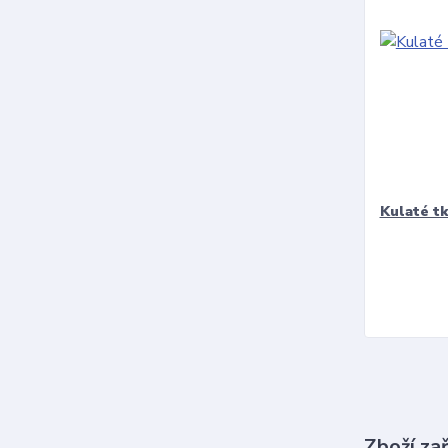
Kulaté t
Zboží za