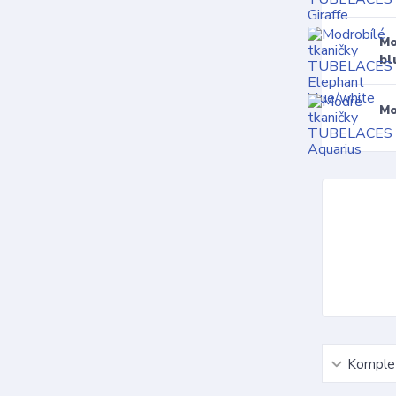
Mo
bl
Mo
Komplet