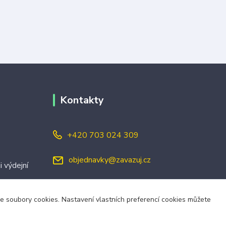
Kontakty
+420 703 024 309
objednavky@zavazuj.cz
i výdejní
áme soubory cookies. Nastavení vlastních preferencí cookies můžete