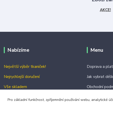
AKCE!
Nabízíme
Menu
Největší výběr tkaniček!
Doprava a pla
Nejrychlejší doručení
Jak vybrat dél
Vše skladem
Obchodní podm
Kontakty
Pro základní funkčnost, zpříjemnění používání webu, analytické úč