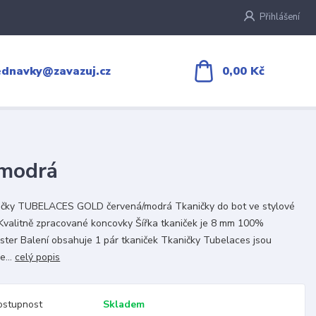
Přihlášení
0,00 Kč
ednavky@zavazuj.cz
modrá
ičky TUBELACES GOLD červená/modrá Tkaničky do bot ve stylové
Kvalitně zpracované koncovky Šířka tkaniček je 8 mm 100%
ster Balení obsahuje 1 pár tkaniček Tkaničky Tubelaces jsou
e...
celý popis
ostupnost
Skladem