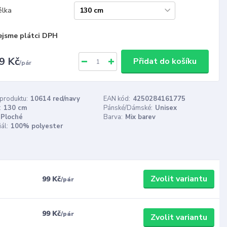
élka
ejsme plátci DPH
9 Kč
Přidat do košíku
/
pár
 produktu:
10614 red/navy
EAN kód:
4250284161775
:
130 cm
Pánské/Dámské:
Unisex
Ploché
Barva:
Mix barev
ál:
100% polyester
Zvolit variantu
99 Kč
/
pár
99 Kč
/
pár
Zvolit variantu