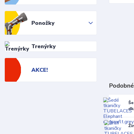
Ponožky
Trenýrky
AKCE!
Podobné
Še
dk
Ži