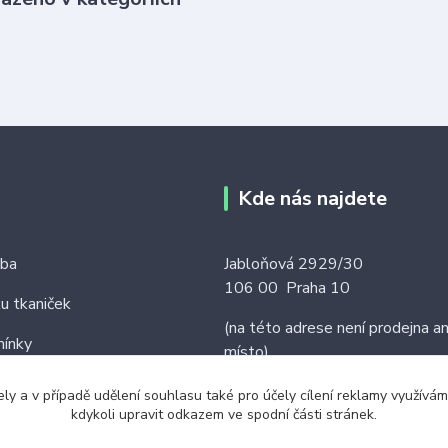
Kde nás najdete
tba
Jabloňová 2929/30
106 00 Praha 10
ku tkaniček
(na této adrese není prodejna an
ínky
místo)
ely a v případě udělení souhlasu také pro účely cílení reklamy využív
kdykoli upravit odkazem ve spodní části stránek.