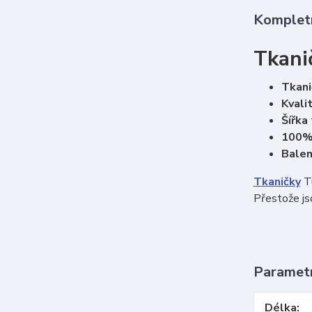
Kompletn
Tkani
Tkani
Kvali
Šířka
100%
Balen
Tkaničky
Tu
Přestože js
Paramet
Délka