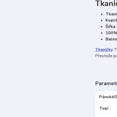
Tkani
Tkani
Kvali
Šířka
100%
Balen
Tkaničky
Tu
Přestože js
Paramet
Pánské/
Tvar