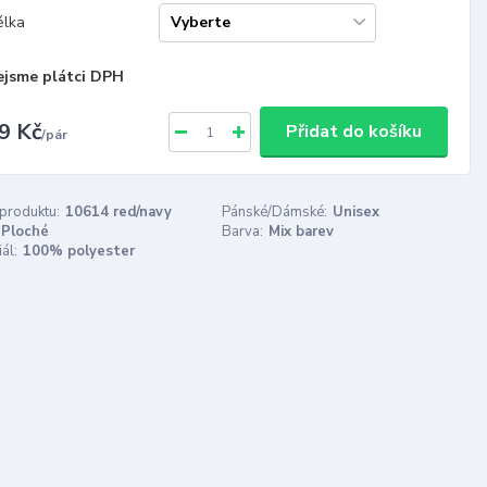
élka
ejsme plátci DPH
9 Kč
Přidat do košíku
/
pár
 produktu:
10614 red/navy
Pánské/Dámské:
Unisex
Ploché
Barva:
Mix barev
ál:
100% polyester