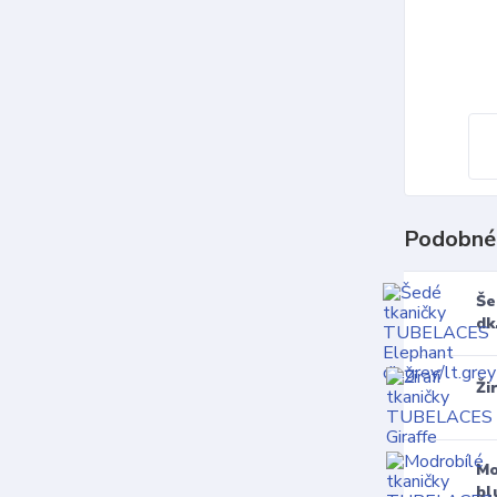
Podobné
Še
dk
Ži
Mo
bl