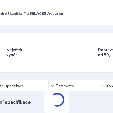
dré tkaničky TUBELACES Aquarius
Největší
Doprav
výběr
od 59,-
ní specifikace
Parametry
Kom
í specifikace