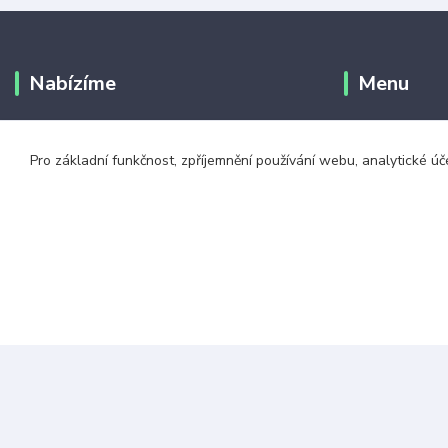
Nabízíme
Menu
Největší výběr tkaniček!
Doprava a pla
Pro základní funkčnost, zpříjemnění používání webu, analytické úč
Nejrychlejší doručení
Jak vybrat dél
Vše skladem
Obchodní podm
Kontakty
© 2026 zavazuj.cz Všechna práva vyhrazena.