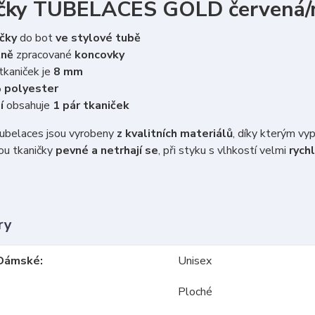
čky TUBELACES GOLD červená/
čky
do bot
ve stylové tubě
tně
zpracované
koncovky
tkaniček je
8 mm
 polyester
í
obsahuje
1 pár tkaniček
belaces jsou vyrobeny
z kvalitních materiálů
, díky kterým vy
ou tkaničky
pevné a netrhají se
, při styku s vlhkostí velmi
rychl
ry
Dámské
Unisex
Ploché