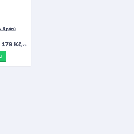
 6 párů
179 Kč
/
ks
u