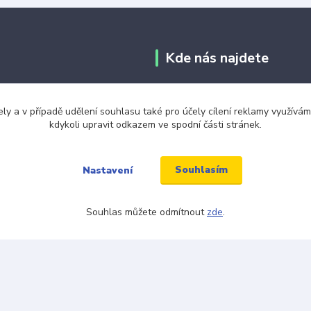
Kde nás najdete
tba
Jabloňová 2929/30
ely a v případě udělení souhlasu také pro účely cílení reklamy využív
106 00 Praha 10
kdykoli upravit odkazem ve spodní části stránek.
ku tkaniček
(na této adrese není prodejna an
ínky
místo)
Souhlasím
Nastavení
Souhlas můžete odmítnout
zde
.