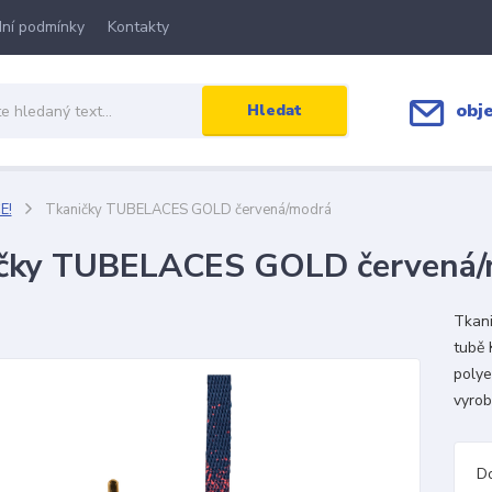
ní podmínky
Kontakty
obj
Hledat
E!
Tkaničky TUBELACES GOLD červená/modrá
čky TUBELACES GOLD červená/
Tkan
tubě 
polye
vyrob
D