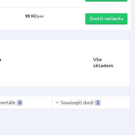
99 Kč
/
pár
Zvolit variantu
a
Vše
skladem
entáře
0
Související zboží
2