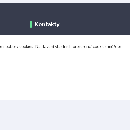
Kontakty
+420 703 024 309
áme soubory cookies. Nastavení vlastních preferencí cookies můžete
objednavky@zavazuj.cz
i výdejní