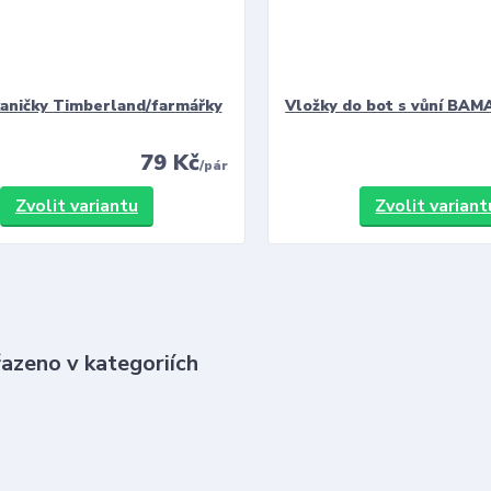
kaničky Timberland/farmářky
Vložky do bot s vůní BAMA
79 Kč
/
pár
Zvolit variantu
Zvolit variant
řazeno v kategoriích