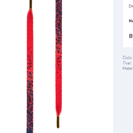
D
N
8
Číslo
Tvar:
Materi