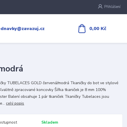
Přihlášení
0,00 Kč
ednavky@zavazuj.cz
modrá
ičky TUBELACES GOLD červená/modrá Tkaničky do bot ve stylové
Kvalitně zpracované koncovky Šířka tkaniček je 8 mm 100%
ster Balení obsahuje 1 pár tkaniček Tkaničky Tubelaces jsou
e...
celý popis
ostupnost
Skladem