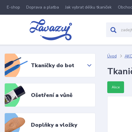
E-shop
Doprava a platba
Jak vybrat délku tkaniček
Obchod
Úvod
AKC
Tkaničky do bot
Tkani
Akce
Ošetření a vůně
Doplňky a vložky