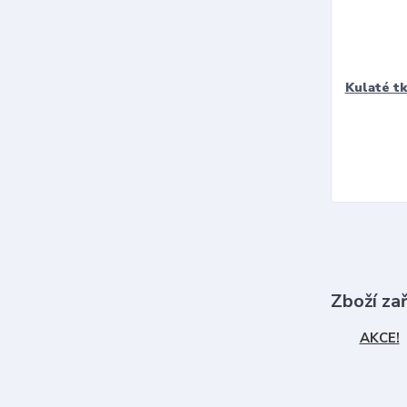
Kulaté t
Zboží za
AKCE!