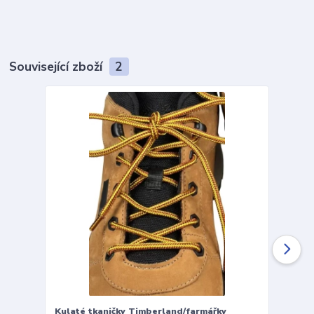
Související zboží
2
Kulaté tkaničky Timberland/farmářky
Vložky 