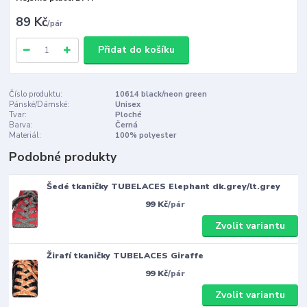
89 Kč
/
pár
Přidat do košíku
Číslo produktu:
10614 black/neon green
Pánské/Dámské:
Unisex
Tvar:
Ploché
Barva:
Černá
Materiál:
100% polyester
Podobné produkty
Šedé tkaničky TUBELACES Elephant dk.grey/lt.grey
99 Kč
/
pár
Zvolit variantu
Žirafí tkaničky TUBELACES Giraffe
99 Kč
/
pár
Zvolit variantu