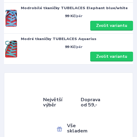
Modrobílé tkaničky TUBELACES Elephant blue/white
99 Kč
/
pár
Zvolit variantu
Modré tkaničky TUBELACES Aquarius
99 Kč
/
pár
Zvolit variantu
Největší
Doprava
výběr
od 59,-
Vše
skladem