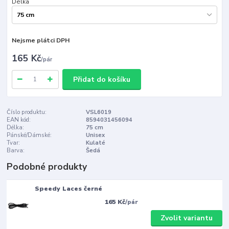
Délka
Nejsme plátci DPH
165 Kč
/
pár
Přidat do košíku
Číslo produktu:
VSL6019
EAN kód:
8594031456094
Délka:
75 cm
Pánské/Dámské:
Unisex
Tvar:
Kulaté
Barva:
Šedá
Podobné produkty
Speedy Laces černé
165 Kč
/
pár
Zvolit variantu