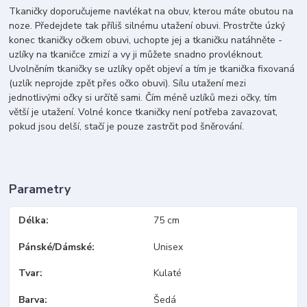
Tkaničky doporučujeme navlékat na obuv, kterou máte obutou na
noze. Předejdete tak příliš silnému utažení obuvi. Prostrčte úzký
konec tkaničky očkem obuvi, uchopte jej a tkaničku natáhněte -
uzlíky na tkaničce zmizí a vy ji můžete snadno provléknout.
Uvolněním tkaničky se uzlíky opět objeví a tím je tkanička fixovaná
(uzlík neprojde zpět přes očko obuvi). Sílu utažení mezi
jednotlivými očky si určítě sami. Čím méně uzlíků mezi očky, tím
větší je utažení. Volné konce tkaničky není potřeba zavazovat,
pokud jsou delší, stačí je pouze zastrčit pod šněrování.
Parametry
Délka
75 cm
Pánské/Dámské
Unisex
Tvar
Kulaté
Barva
Šedá