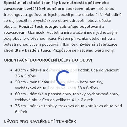
Speciální elastické tkaničky bez nutnosti opětovného
zavazování, zvláště vhodné pro sportovní obuv
(běžeckou,
trekkingovou, golfovou). Jejich použití je ale daleko širší. Pohodlně
se dají použít i do vycházkové obuvi, zdravotní obuvi, dětské
obuvi.....
Použitá technologie zabraňuje povolování a
rozvazování tkaniček.
Volitelná míra utažení mezi jednotlivými
očky obuvi pro přesnou fixaci. Řešení při vzniku otoku nohou a
bolesti nohou vlivem povolování tkaniček.
Zvýšená stabilizace
chodidla v každé situaci.
Přizpůsobí se každému tvaru nohy.
ORIENTAČNÍ DOPORUČENÍ DÉLKY DO OBUVI
40 cm - dětské a dámské boty pod kotník. Cca do velikosti
35 a 5 dírek
50 cm - menší dámská obuv, dětské boty, tenisky,
vycházková obuv. Cca do velikosti 38 a 6 dírek
60 cm - dámská a pánská obuv, tenisky, vycházková obuv,
trekková obuv. Cca do velikosti 41 a 6 dírek
75 cm - pánské tenisky, trekková obuv, kotníková obuv. Nad
6 dírek
NÁVOD PRO NAVLÉKNUTÍ TKANIČEK