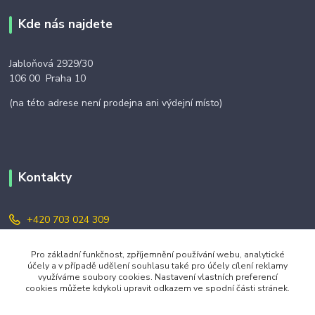
Kde nás najdete
Jabloňová 2929/30
106 00 Praha 10
(na této adrese není prodejna ani výdejní místo)
Kontakty
+420 703 024 309
objednavky@zavazuj.cz
Pro základní funkčnost, zpříjemnění používání webu, analytické
účely a v případě udělení souhlasu také pro účely cílení reklamy
využíváme soubory cookies. Nastavení vlastních preferencí
cookies můžete kdykoli upravit odkazem ve spodní části stránek.