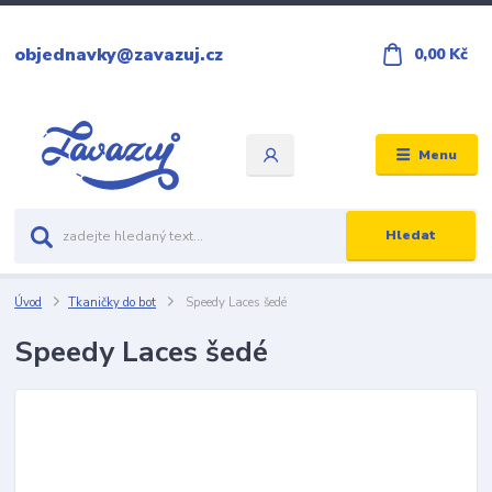
objednavky@zavazuj.cz
0,00 Kč
Menu
Hledat
Úvod
Tkaničky do bot
Speedy Laces šedé
Speedy Laces šedé