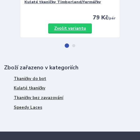
Kulaté tkaničky Timberland/farmářky
Vložky 
79 Kč
/
pár
Zvolit variantu
Zboží zařazeno v kategoriích
Tkaničky do bot
Kulaté tkaničky
Tkaničky bez zavazování
Speedy Laces