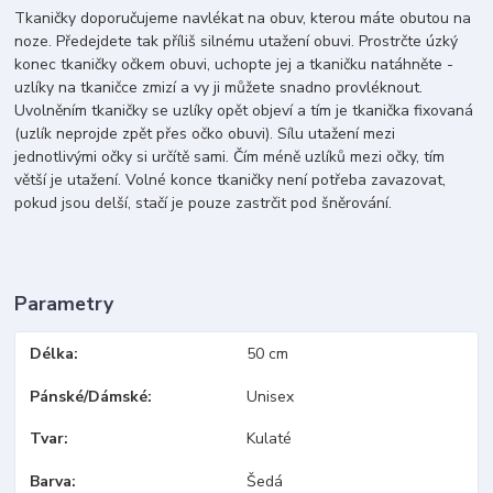
Tkaničky doporučujeme navlékat na obuv, kterou máte obutou na
noze. Předejdete tak příliš silnému utažení obuvi. Prostrčte úzký
konec tkaničky očkem obuvi, uchopte jej a tkaničku natáhněte -
uzlíky na tkaničce zmizí a vy ji můžete snadno provléknout.
Uvolněním tkaničky se uzlíky opět objeví a tím je tkanička fixovaná
(uzlík neprojde zpět přes očko obuvi). Sílu utažení mezi
jednotlivými očky si určítě sami. Čím méně uzlíků mezi očky, tím
větší je utažení. Volné konce tkaničky není potřeba zavazovat,
pokud jsou delší, stačí je pouze zastrčit pod šněrování.
Parametry
Délka
50 cm
Pánské/Dámské
Unisex
Tvar
Kulaté
Barva
Šedá