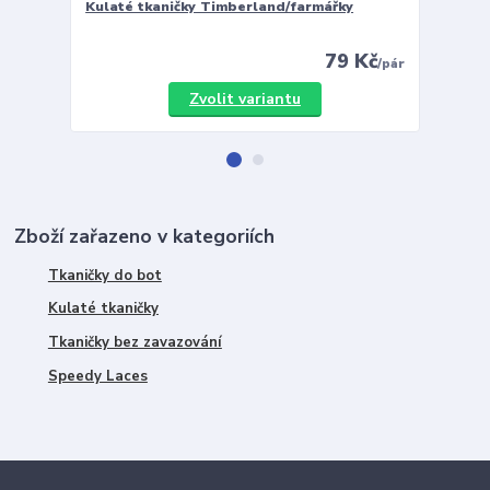
Kulaté tkaničky Timberland/farmářky
Vložky 
79 Kč
/
pár
Zvolit variantu
Zboží zařazeno v kategoriích
Tkaničky do bot
Kulaté tkaničky
Tkaničky bez zavazování
Speedy Laces