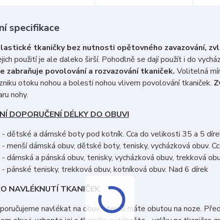
í specifikace
elastické tkaničky bez nutnosti opětovného zavazování, zv
ejich použití je ale daleko širší. Pohodlně se dají použít i do vychá
e zabraňuje povolování a rozvazování tkaniček.
Volitelná mír
vzniku otoku nohou a bolesti nohou vlivem povolování tkaniček.
Z
ru nohy.
NÍ DOPORUČENÍ DÉLKY DO OBUVI
- dětské a dámské boty pod kotník. Cca do velikosti 35 a 5 díre
- menší dámská obuv, dětské boty, tenisky, vycházková obuv. Cca
- dámská a pánská obuv, tenisky, vycházková obuv, trekková obuv
- pánské tenisky, trekková obuv, kotníková obuv. Nad 6 dírek
O NAVLÉKNUTÍ TKANIČEK
poručujeme navlékat na obuv, kterou máte obutou na noze. Předej