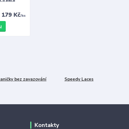
179 Kč
/
ks
u
aničky bez zavazování
Speedy Laces
Kontakty