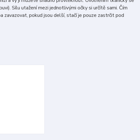
zmizí a vy ji můžete snadno provléknout. Uvolněním tkaničky se
uvi). Sílu utažení mezi jednotlivými očky si určítě sami. Čím
a zavazovat, pokud jsou delší, stačí je pouze zastrčit pod