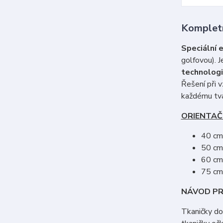
Kompletn
Speciální 
golfovou). J
technologi
Řešení při 
každému tva
ORIENTAČ
40 cm 
50 cm 
60 cm 
75 cm 
NÁVOD PR
Tkaničky do