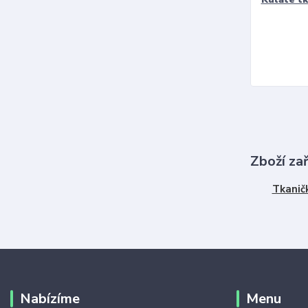
Zboží za
Tkanič
Nabízíme
Menu