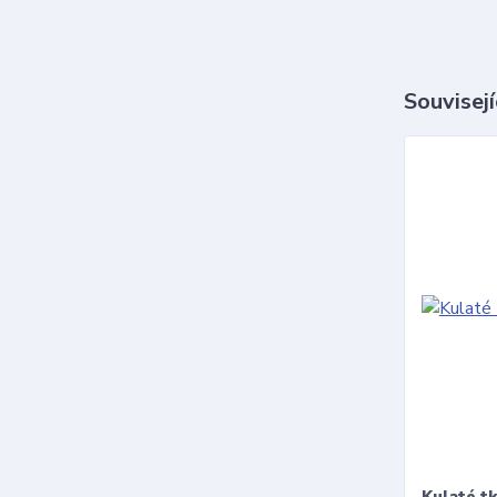
Souvisejí
Kulaté t