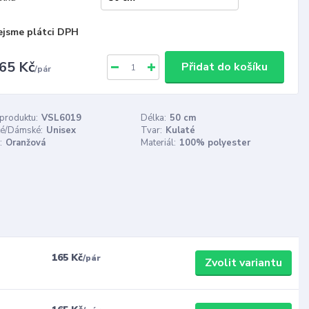
ejsme plátci DPH
65 Kč
Přidat do košíku
/
pár
 produktu:
VSL6019
Délka:
50 cm
é/Dámské:
Unisex
Tvar:
Kulaté
:
Oranžová
Materiál:
100% polyester
165 Kč
/
pár
Zvolit variantu