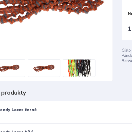
N
1
Číslo
Pánsk
Barva
 produkty
eedy Laces černé