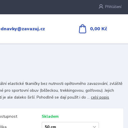
Přihlášení
0,00 Kč
ednavky@zavazuj.cz
ální elastické tkaničky bez nutnosti opětovného zavazování, zvláště
é pro sportovní obuv (běžeckou, trekkingovou, golfovou). Jejich
í je ale daleko širší. Pohodlně se dají použít i do ...
celý popis
ostupnost
Skladem
élka