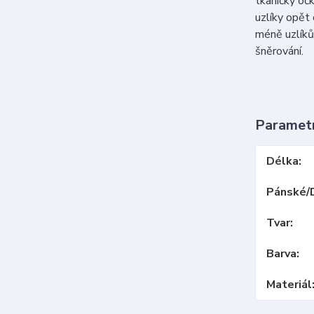
tkaničky očk
uzlíky opět 
méně uzlíků 
šněrování.
Paramet
Délka
Pánské/
Tvar
Barva
Materiál