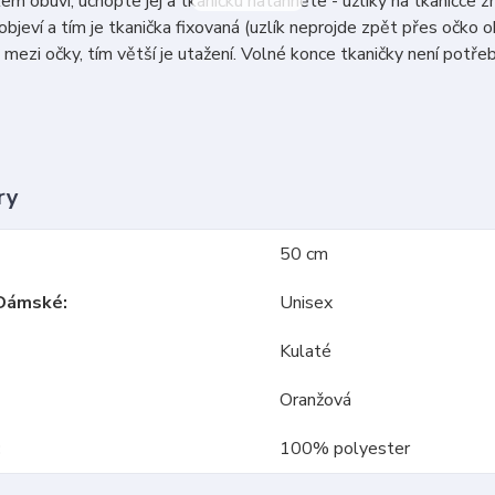
em obuvi, uchopte jej a tkaničku natáhněte - uzlíky na tkaničce 
objeví a tím je tkanička fixovaná (uzlík neprojde zpět přes očko ob
mezi očky, tím větší je utažení. Volné konce tkaničky není potřeb
ry
50 cm
Dámské
Unisex
Kulaté
Oranžová
100% polyester