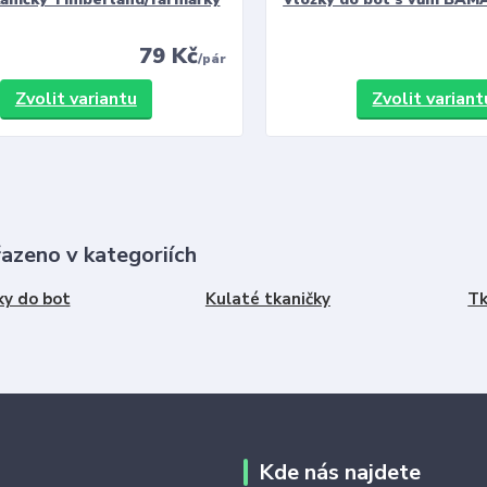
79 Kč
/
pár
Zvolit variantu
Zvolit variant
řazeno v kategoriích
ky do bot
Kulaté tkaničky
Tk
Kde nás najdete