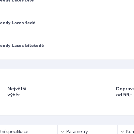
eedy Laces bílé
eedy Laces šedé
eedy Laces bílošedé
Největší
Doprav
výběr
od 59,-
ní specifikace
Parametry
Kom