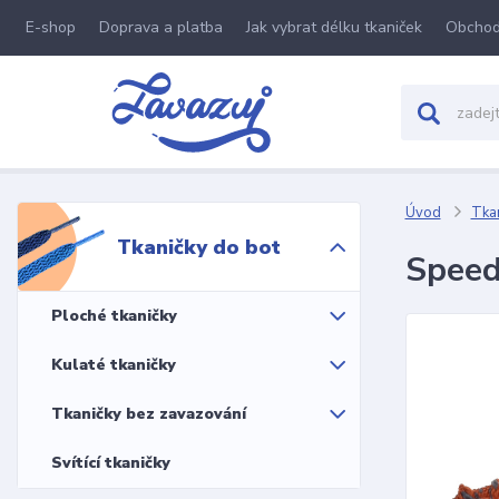
E-shop
Doprava a platba
Jak vybrat délku tkaniček
Obchod
Úvod
Tkan
Tkaničky do bot
Speed
Ploché tkaničky
Kulaté tkaničky
Tkaničky bez zavazování
Svítící tkaničky