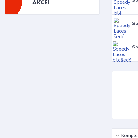
Sp
AKCE!
Sp
Sp
Komplet