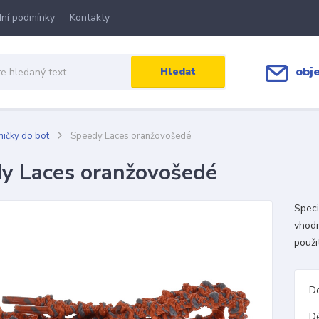
ní podmínky
Kontakty
obj
Hledat
ičky do bot
Speedy Laces oranžovošedé
y Laces oranžovošedé
Speci
vhodn
použit
D
D