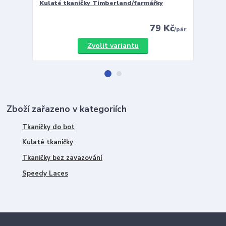
Kulaté tkaničky Timberland/farmářky
Vložky 
79 Kč
/
pár
Zvolit variantu
Zboží zařazeno v kategoriích
Tkaničky do bot
Kulaté tkaničky
Tkaničky bez zavazování
Speedy Laces