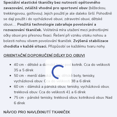
Speciální elastické tkaničky bez nutnosti opětovného
zavazování, zvláště vhodné pro sportovní obuv
(běžeckou,
trekkingovou, golfovou). Jejich použití je ale daleko širší. Pohodlně
se dají použít i do vycházkové obuvi, zdravotní obuvi, dětské
obuvi.....
Použitá technologie zabraňuje povolování a
rozvazování tkaniček.
Volitelná míra utažení mezi jednotlivými
očky obuvi pro přesnou fixaci. Řešení při vzniku otoku nohou a
bolesti nohou vlivem povolování tkaniček.
Zvýšená stabilizace
chodidla v každé situaci.
Přizpůsobí se každému tvaru nohy.
ORIENTAČNÍ DOPORUČENÍ DÉLKY DO OBUVI
40 cm - dětské a dámské boty pod kotník. Cca do velikosti
35 a 5 dírek
50 cm - menší dámská obuv, dětské boty, tenisky,
vycházková obuv. Cca do velikosti 38 a 6 dírek
60 cm - dámská a pánská obuv, tenisky, vycházková obuv,
trekková obuv. Cca do velikosti 41 a 6 dírek
75 cm - pánské tenisky, trekková obuv, kotníková obuv. Nad
6 dírek
NÁVOD PRO NAVLÉKNUTÍ TKANIČEK