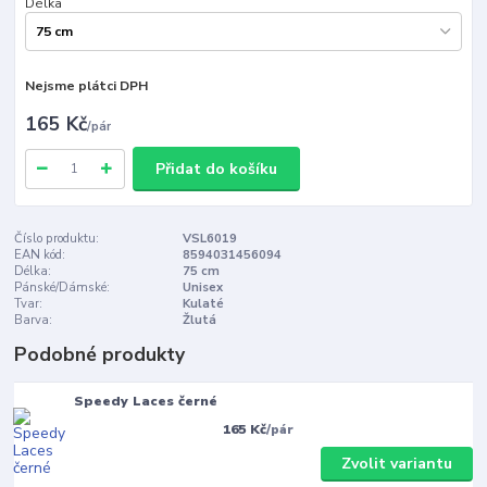
Délka
Nejsme plátci DPH
165 Kč
/
pár
Přidat do košíku
Číslo produktu:
VSL6019
EAN kód:
8594031456094
Délka:
75 cm
Pánské/Dámské:
Unisex
Tvar:
Kulaté
Barva:
Žlutá
Podobné produkty
Speedy Laces černé
165 Kč
/
pár
Zvolit variantu