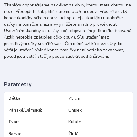
Tkaničky doporučujeme navlékat na obuv, kterou máte obutou na
noze. Předejdete tak příliš silnému utažení obuvi. Prostrčte úzký
konec tkaničky očkem obuvi, uchopte jej a tkaničku natáhněte -
uzlíky na tkaničce zmizí a vy ji můžete snadno provléknout.
Uvolněním tkaničky se uzlíky opět objeví a tím je tkanička fixovaná
(uzlík neprojde zpět přes očko obuvi). Sílu utažení mezi
jednotlivými očky si určítě sami. Čím méně uzlíků mezi očky, tím
větší je utažení. Volné konce tkaničky není potřeba zavazovat,
pokud jsou delší, stačí je pouze zastrčit pod šněrování.
Parametry
Délka
75 cm
Pánské/Dámské
Unisex
Tvar
Kulaté
Barva
Žlutá