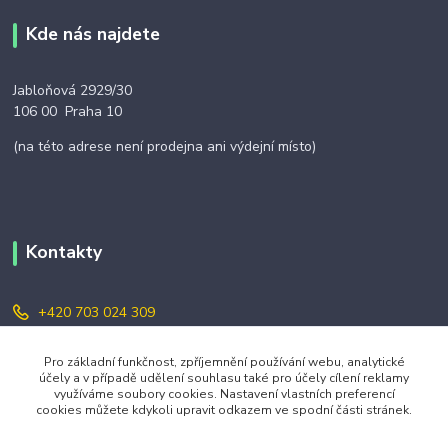
Kde nás najdete
Jabloňová 2929/30
106 00 Praha 10
(na této adrese není prodejna ani výdejní místo)
Kontakty
+420 703 024 309
objednavky@zavazuj.cz
Pro základní funkčnost, zpříjemnění používání webu, analytické
účely a v případě udělení souhlasu také pro účely cílení reklamy
využíváme soubory cookies. Nastavení vlastních preferencí
cookies můžete kdykoli upravit odkazem ve spodní části stránek.