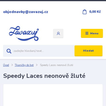
objednavky@zavazuj.cz
0,00 Kč
Menu
Hledat
Úvod
Tkaničky do bot
Speedy Laces neonově žluté
Speedy Laces neonově žluté